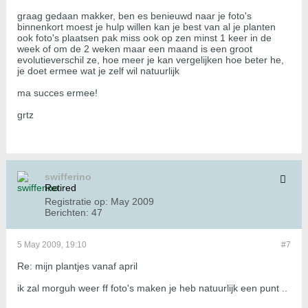
graag gedaan makker, ben es benieuwd naar je foto's
binnenkort moest je hulp willen kan je best van al je planten
ook foto's plaatsen pak miss ook op zen minst 1 keer in de
week of om de 2 weken maar een maand is een groot
evolutieverschil ze, hoe meer je kan vergelijken hoe beter he,
je doet ermee wat je zelf wil natuurlijk
ma succes ermee!
grtz
swifferino
Retired
Registratie op:
May 2009
Berichten:
47
5 May 2009, 19:10
#7
Re: mijn plantjes vanaf april
ik zal morguh weer ff foto's maken je heb natuurlijk een punt ..