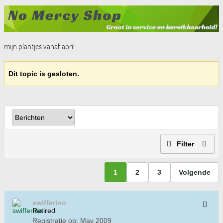
mijn plantjes vanaf april
Dit topic is gesloten.
Filter
1
2
3
Volgende
swifferino
Retired
Registratie op:
May 2009