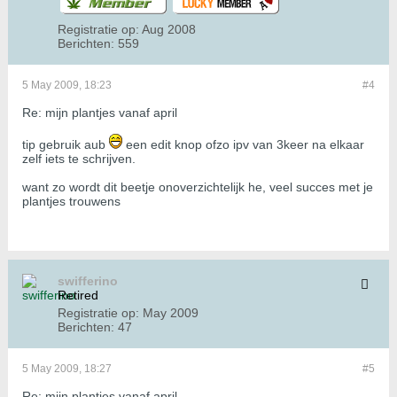
Registratie op:
Aug 2008
Berichten:
559
5 May 2009, 18:23
#4
Re: mijn plantjes vanaf april
tip gebruik aub
een edit knop ofzo ipv van 3keer na elkaar
zelf iets te schrijven.
want zo wordt dit beetje onoverzichtelijk he, veel succes met je
plantjes trouwens
swifferino
Retired
Registratie op:
May 2009
Berichten:
47
5 May 2009, 18:27
#5
Re: mijn plantjes vanaf april