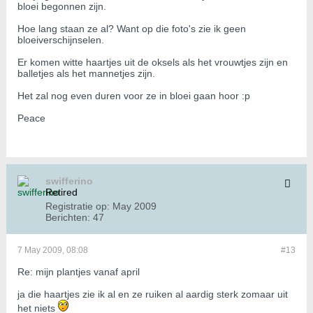
bloei begonnen zijn.
Hoe lang staan ze al? Want op die foto's zie ik geen
bloeiverschijnselen.
Er komen witte haartjes uit de oksels als het vrouwtjes zijn en
balletjes als het mannetjes zijn.
Het zal nog even duren voor ze in bloei gaan hoor :p
Peace
swifferino
Retired
Registratie op:
May 2009
Berichten:
47
7 May 2009, 08:08
#13
Re: mijn plantjes vanaf april
ja die haartjes zie ik al en ze ruiken al aardig sterk zomaar uit
het niets