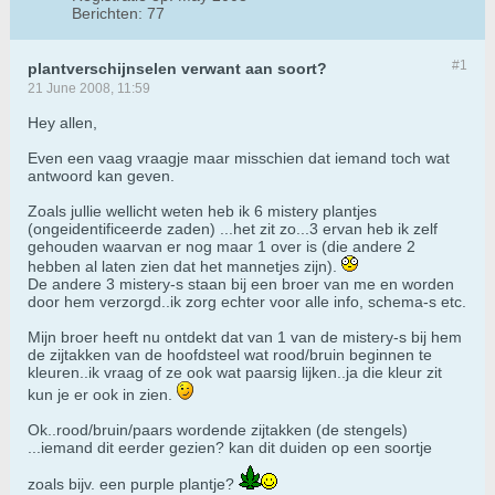
Berichten:
77
#1
plantverschijnselen verwant aan soort?
21 June 2008, 11:59
Hey allen,
Even een vaag vraagje maar misschien dat iemand toch wat
antwoord kan geven.
Zoals jullie wellicht weten heb ik 6 mistery plantjes
(ongeidentificeerde zaden) ...het zit zo...3 ervan heb ik zelf
gehouden waarvan er nog maar 1 over is (die andere 2
hebben al laten zien dat het mannetjes zijn).
De andere 3 mistery-s staan bij een broer van me en worden
door hem verzorgd..ik zorg echter voor alle info, schema-s etc.
Mijn broer heeft nu ontdekt dat van 1 van de mistery-s bij hem
de zijtakken van de hoofdsteel wat rood/bruin beginnen te
kleuren..ik vraag of ze ook wat paarsig lijken..ja die kleur zit
kun je er ook in zien.
Ok..rood/bruin/paars wordende zijtakken (de stengels)
...iemand dit eerder gezien? kan dit duiden op een soortje
zoals bijv. een purple plantje?