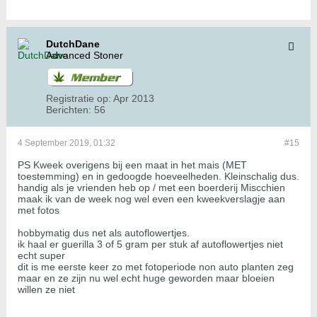
DutchDane
Advanced Stoner
Registratie op:
Apr 2013
Berichten:
56
4 September 2019, 01:32
#15
PS Kweek overigens bij een maat in het mais (MET
toestemming) en in gedoogde hoeveelheden. Kleinschalig dus.
handig als je vrienden heb op / met een boerderij Miscchien
maak ik van de week nog wel even een kweekverslagje aan
met fotos
hobbymatig dus net als autoflowertjes.
ik haal er guerilla 3 of 5 gram per stuk af autoflowertjes niet
echt super
dit is me eerste keer zo met fotoperiode non auto planten zeg
maar en ze zijn nu wel echt huge geworden maar bloeien
willen ze niet