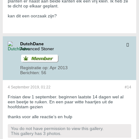
planten er naast aan beide kanten elk één vrij klein. Ik heb ze
te dicht op elkaar geplant.
kan dit een oorzaak zijn?
DutchDane
Advanced Stoner
Registratie op:
Apr 2013
Berichten:
56
4 September 2019, 01:22
#14
Frisian dew 1 september. beginnen laatste 14 dagen wel al
een beetje te ruiken. En een paar witte haartjes uit de
hoofdstam gezien
thanks voor alle reactie’s en hulp
You do not have permission to view this gallery.
This gallery has 3 photos.