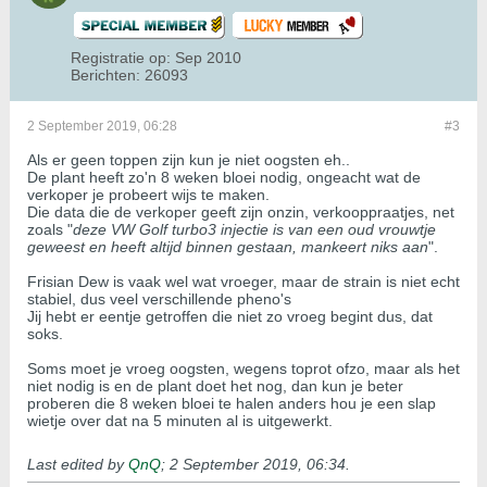
Registratie op:
Sep 2010
Berichten:
26093
2 September 2019, 06:28
#3
Als er geen toppen zijn kun je niet oogsten eh..
De plant heeft zo'n 8 weken bloei nodig, ongeacht wat de
verkoper je probeert wijs te maken.
Die data die de verkoper geeft zijn onzin, verkooppraatjes, net
zoals "
deze VW Golf turbo3 injectie is van een oud vrouwtje
geweest en heeft altijd binnen gestaan, mankeert niks aan
".
Frisian Dew is vaak wel wat vroeger, maar de strain is niet echt
stabiel, dus veel verschillende pheno's
Jij hebt er eentje getroffen die niet zo vroeg begint dus, dat
soks.
Soms moet je vroeg oogsten, wegens toprot ofzo, maar als het
niet nodig is en de plant doet het nog, dan kun je beter
proberen die 8 weken bloei te halen anders hou je een slap
wietje over dat na 5 minuten al is uitgewerkt.
Last edited by
QnQ
;
2 September 2019, 06:34
.