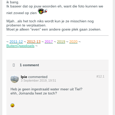
ik bang.
Ik baseer dat op jouw woorden eh, want die foto kunnen we
niet zoveel op zien
Mjah...als het toch niks wordt kun je ze misschien nog
proberen te verplaatsen.
Moet je alleen "even" een andere goeie plek gaan zoeken.
~
2011-12
~
2012-13
~
2017
~
2019
~
2020
~
BuitenQweeksels
~
1 comment
Ipie
commented
#12.
1
3 September 2019, 19:51
Heb je geen ingestraald water meer uit Tiel?
ehh, Jomanda heet ze toch?