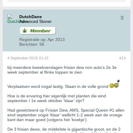
DutchDane
Advanced Stoner
Registratie op:
Apr 2013
Berichten:
56
4 September 2019, 01:15
#13
bij meerdere kweekverslagen frisian dew non auto’s 2e 3e
week september al flinke toppen te zien.
Verplaatsen word nogal lastig. Staan in de volle grond
Hoe is de ervaring hier eigenlijk met planten die eind
september / 1e week oktober ‘klaar’ zijn?
Had geselcteerd op Frisian Dew, AMS, Special Queen #1 allen
eind september oogst ‘klaar’ wellicht 1-2 week aan de vroege
kant dan maar goed (volgens het ‘boekje’)
De 3 frisian dews, de middelste is gigantische groot, en de 2