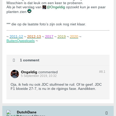
Misschien is dat leuk om een keer te proberen.
Als je het verslag van
Ongeldig
opzoekt kun je een paar
planten zien
*** die op de laatste foto’s zijn ook nog niet klaar.
~
2011-12
~
2012-13
~
2017
~
2019
~
2020
~
BuitenQweeksels
~
1 comment
Ongeldig
commented
#8.
1
5 September 2019, 10:32
Oja, ik heb nu ook JDC stuifmeel te ruil. Of te geef. JDC
F1 bloeide 27-7, is nu in de rijpings fase. Aandikken.
DutchDane