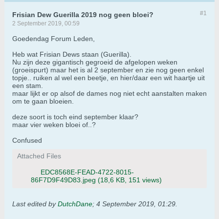
#1
Frisian Dew Guerilla 2019 nog geen bloei?
2 September 2019, 00:59
Goedendag Forum Leden,
Heb wat Frisian Dews staan (Guerilla).
Nu zijn deze gigantisch gegroeid de afgelopen weken
(groeispurt) maar het is al 2 september en zie nog geen enkel
topje.. ruiken al wel een beetje, en hier/daar een wit haartje uit
een stam.
maar lijkt er op alsof de dames nog niet echt aanstalten maken
om te gaan bloeien.
deze soort is toch eind september klaar?
maar vier weken bloei of..?
Confused
Attached Files
EDC8568E-FEAD-4722-8015-
86F7D9F49D83.jpeg
(18,6 KB, 151 views)
Last edited by
DutchDane
;
4 September 2019, 01:29
.