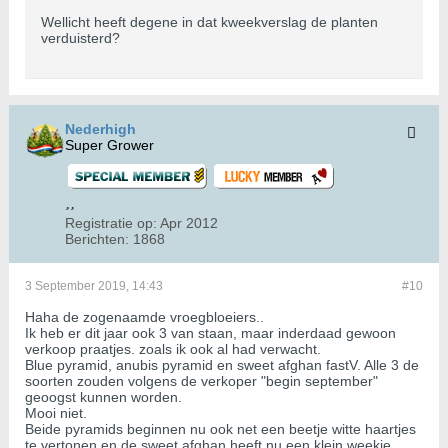
Wellicht heeft degene in dat kweekverslag de planten
verduisterd?
Nederhigh
Super Grower
Registratie op:
Apr 2012
Berichten:
1868
3 September 2019, 14:43
#10
Haha de zogenaamde vroegbloeiers..
Ik heb er dit jaar ook 3 van staan, maar inderdaad gewoon
verkoop praatjes. zoals ik ook al had verwacht.
Blue pyramid, anubis pyramid en sweet afghan fastV. Alle 3 de
soorten zouden volgens de verkoper "begin september"
geoogst kunnen worden.
Mooi niet.
Beide pyramids beginnen nu ook net een beetje witte haartjes
te vertonen en de sweet afghan heeft nu een klein weekje