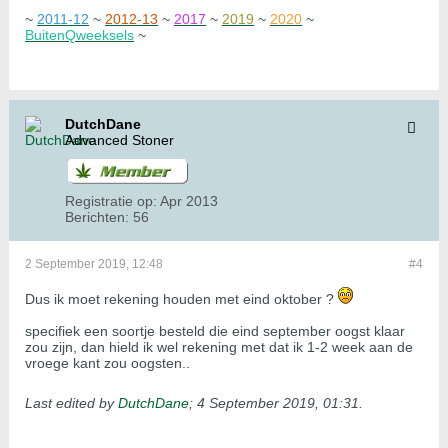
~
2011-12
~
2012-13
~
2017
~
2019
~
2020
~
BuitenQweeksels
~
DutchDane
Advanced Stoner
Registratie op:
Apr 2013
Berichten:
56
2 September 2019, 12:48
#4
Dus ik moet rekening houden met eind oktober ?
specifiek een soortje besteld die eind september oogst klaar
zou zijn, dan hield ik wel rekening met dat ik 1-2 week aan de
vroege kant zou oogsten..
Last edited by
DutchDane
;
4 September 2019, 01:31
.