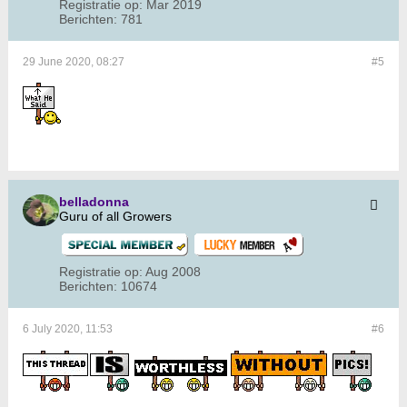
Registratie op:
Mar 2019
Berichten:
781
29 June 2020, 08:27
#5
belladonna
Guru of all Growers
Registratie op:
Aug 2008
Berichten:
10674
6 July 2020, 11:53
#6