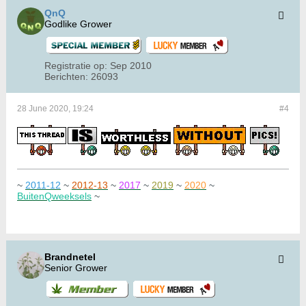
QnQ
Godlike Grower
Registratie op:
Sep 2010
Berichten:
26093
28 June 2020, 19:24
#4
~
2011-12
~
2012-13
~
2017
~
2019
~
2020
~
BuitenQweeksels
~
Brandnetel
Senior Grower