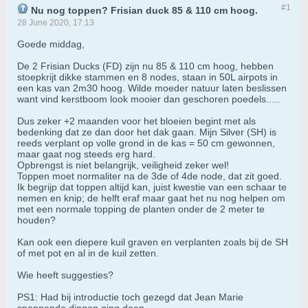
#1
Nu nog toppen? Frisian duck 85 & 110 cm hoog.
28 June 2020, 17:13
Goede middag,
De 2 Frisian Ducks (FD) zijn nu 85 & 110 cm hoog, hebben
stoepkrijt dikke stammen en 8 nodes, staan in 50L airpots in
een kas van 2m30 hoog. Wilde moeder natuur laten beslissen
want vind kerstboom look mooier dan geschoren poedels.....
Dus zeker +2 maanden voor het bloeien begint met als
bedenking dat ze dan door het dak gaan. Mijn Silver (SH) is
reeds verplant op volle grond in de kas = 50 cm gewonnen,
maar gaat nog steeds erg hard.
Opbrengst is niet belangrijk, veiligheid zeker wel!
Toppen moet normaliter na de 3de of 4de node, dat zit goed.
Ik begrijp dat toppen altijd kan, juist kwestie van een schaar te
nemen en knip; de helft eraf maar gaat het nu nog helpen om
met een normale topping de planten onder de 2 meter te
houden?
Kan ook een diepere kuil graven en verplanten zoals bij de SH
of met pot en al in de kuil zetten.
Wie heeft suggesties?
PS1: Had bij introductie toch gezegd dat Jean Marie