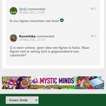
QnQ
commented
#6.
1
26 May 2021, 14:08
Ik zou Agnes misschien wel doen
Kunichika
commented
#6.
2
26 May 2021, 14:14
Q is weer scherp, geen idee wie Agnes is haha. Maar
Agnes met te weinig licht is gegarandeerd een
catastrofe!!