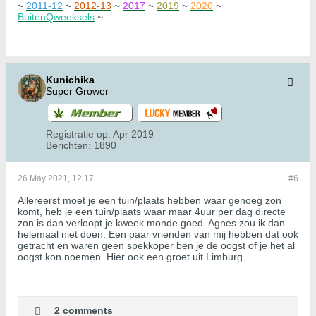
~
2011-12
~
2012-13
~
2017
~
2019
~
2020
~
BuitenQweeksels
~
Kunichika
Super Grower
Registratie op:
Apr 2019
Berichten:
1890
26 May 2021, 12:17
#6
Allereerst moet je een tuin/plaats hebben waar genoeg zon
komt, heb je een tuin/plaats waar maar 4uur per dag directe
zon is dan verloopt je kweek monde goed. Agnes zou ik dan
helemaal niet doen. Een paar vrienden van mij hebben dat ook
getracht en waren geen spekkoper ben je de oogst of je het al
oogst kon noemen. Hier ook een groet uit Limburg
2 comments