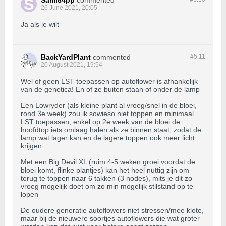
Sami84pp
commented
26 June 2021, 20:05
Ja als je wilt
BackYardPlant
commented
#5.
11
20 August 2021, 19:54
Wel of geen LST toepassen op autoflower is afhankelijk
van de genetica! En of ze buiten staan of onder de lamp
Een Lowryder (als kleine plant al vroeg/snel in de bloei,
rond 3e week) zou ik sowieso niet toppen en minimaal
LST toepassen, enkel op 2e week van de bloei de
hoofdtop iets omlaag halen als ze binnen staat, zodat de
lamp wat lager kan en de lagere toppen ook meer licht
krijgen
Met een Big Devil XL (ruim 4-5 weken groei voordat de
bloei komt, flinke plantjes) kan het heel nuttig zijn om
terug te toppen naar 6 takken (3 nodes), mits je dit zo
vroeg mogelijk doet om zo min mogelijk stilstand op te
lopen
De oudere generatie autoflowers niet stressen/mee klote,
maar bij de nieuwere soortjes autoflowers die wat groter