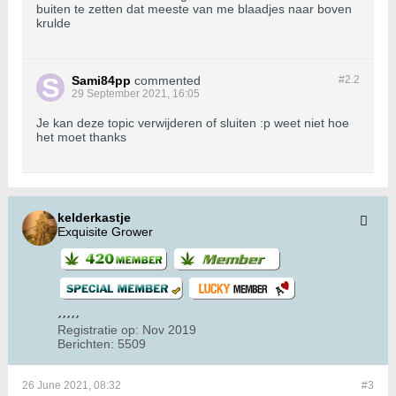
buiten te zetten dat meeste van me blaadjes naar boven
krulde
Sami84pp
commented
#2.
2
29 September 2021, 16:05
Je kan deze topic verwijderen of sluiten :p weet niet hoe
het moet thanks
kelderkastje
Exquisite Grower
Registratie op:
Nov 2019
Berichten:
5509
26 June 2021, 08:32
#3