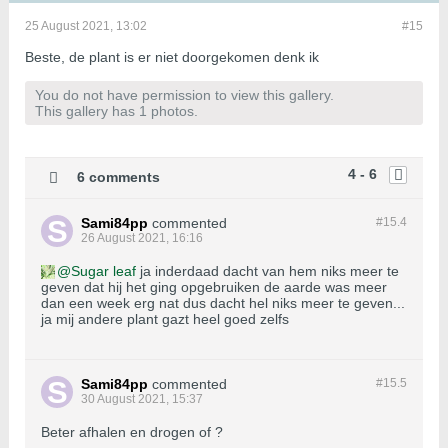
25 August 2021, 13:02
#15
Beste, de plant is er niet doorgekomen denk ik
You do not have permission to view this gallery.
This gallery has 1 photos.
4 - 6
6 comments
Sami84pp
commented
#15.
4
26 August 2021, 16:16
Sugar leaf
ja inderdaad dacht van hem niks meer te
geven dat hij het ging opgebruiken de aarde was meer
dan een week erg nat dus dacht hel niks meer te geven...
ja mij andere plant gazt heel goed zelfs
Sami84pp
commented
#15.
5
30 August 2021, 15:37
Beter afhalen en drogen of ?