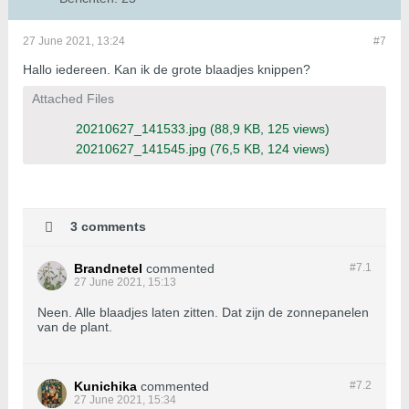
27 June 2021, 13:24
#7
Hallo iedereen. Kan ik de grote blaadjes knippen?
Attached Files
20210627_141533.jpg
(88,9 KB, 125 views)
20210627_141545.jpg
(76,5 KB, 124 views)
3 comments
Brandnetel
commented
#7.
1
27 June 2021, 15:13
Neen. Alle blaadjes laten zitten. Dat zijn de zonnepanelen
van de plant.
Kunichika
commented
#7.
2
27 June 2021, 15:34