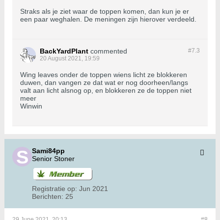
Straks als je ziet waar de toppen komen, dan kun je er
een paar weghalen. De meningen zijn hierover verdeeld.
BackYardPlant
commented
#7.
3
20 August 2021, 19:59
Wing leaves onder de toppen wiens licht ze blokkeren
duwen, dan vangen ze dat wat er nog doorheen/langs
valt aan licht alsnog op, en blokkeren ze de toppen niet
meer
Winwin
Sami84pp
Senior Stoner
Registratie op:
Jun 2021
Berichten:
25
29 June 2021, 20:13
#8