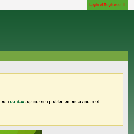
Login of Registreer
 Neem
contact
op indien u problemen ondervindt met