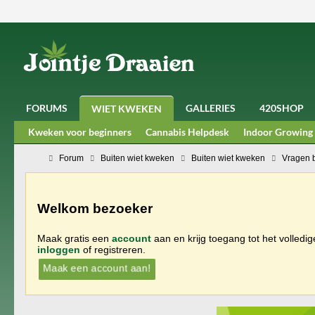
FORUMS
GALLERIES
420SHOP
WIET KWEKEN
Kweken voor beginners
Cannabis Helpdesk
Indoor Growing
Forum
Buiten wiet kweken
Buiten wiet kweken
Vragen 
Welkom bezoeker
Maak gratis een
account
aan en krijg toegang tot het volledi
inloggen
of registreren.
Maak een account aan!