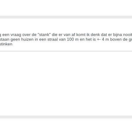
og een vraag over de "stank" die er van af komt ik denk dat er bijna no
staan geen huizen in een straal van 100 m en het is +- 4 m boven de g
stinken