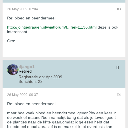
26 May 2009, 07:04
#3
Re: bloed en beendermeel
http://jointjedraaien.nl/wietforum/f...fen-t1136.html
deze is ook
interessant.
Grtz
django1
Retired
Registratie op:
Apr 2009
Berichten:
22
26 May 2009, 09:37
#4
Re: bloed en beendermeel
maar hoe vaak bloed en beendermeel geven?bv een keer in
de week of maand?ben namelijk bang dat als je teveel geeft
de plantjes naar de kl*te gaan,omdat ik gelezen hebt dat
bloedmeel nogal agrasief is en makkelijk tot overdosis kan