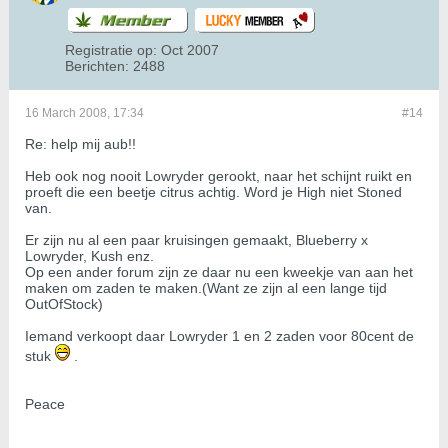
Registratie op:
Oct 2007
Berichten:
2488
16 March 2008, 17:34
#14
Re: help mij aub!!
Heb ook nog nooit Lowryder gerookt, naar het schijnt ruikt en
proeft die een beetje citrus achtig. Word je High niet Stoned
van.
Er zijn nu al een paar kruisingen gemaakt, Blueberry x
Lowryder, Kush enz.
Op een ander forum zijn ze daar nu een kweekje van aan het
maken om zaden te maken.(Want ze zijn al een lange tijd
OutOfStock)
Iemand verkoopt daar Lowryder 1 en 2 zaden voor 80cent de
stuk
.
Peace