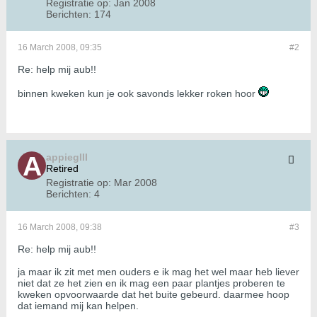
Registratie op:
Jan 2008
Berichten:
174
16 March 2008, 09:35
#2
Re: help mij aub!!
binnen kweken kun je ook savonds lekker roken hoor
appiegIII
Retired
Registratie op:
Mar 2008
Berichten:
4
16 March 2008, 09:38
#3
Re: help mij aub!!
ja maar ik zit met men ouders e ik mag het wel maar heb liever
niet dat ze het zien en ik mag een paar plantjes proberen te
kweken opvoorwaarde dat het buite gebeurd. daarmee hoop
dat iemand mij kan helpen.