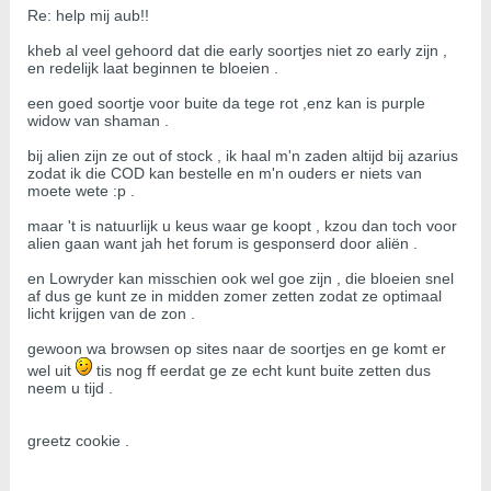
Re: help mij aub!!
kheb al veel gehoord dat die early soortjes niet zo early zijn ,
en redelijk laat beginnen te bloeien .
een goed soortje voor buite da tege rot ,enz kan is purple
widow van shaman .
bij alien zijn ze out of stock , ik haal m'n zaden altijd bij azarius
zodat ik die COD kan bestelle en m'n ouders er niets van
moete wete :p .
maar 't is natuurlijk u keus waar ge koopt , kzou dan toch voor
alien gaan want jah het forum is gesponserd door aliën .
en Lowryder kan misschien ook wel goe zijn , die bloeien snel
af dus ge kunt ze in midden zomer zetten zodat ze optimaal
licht krijgen van de zon .
gewoon wa browsen op sites naar de soortjes en ge komt er
wel uit
tis nog ff eerdat ge ze echt kunt buite zetten dus
neem u tijd .
greetz cookie .