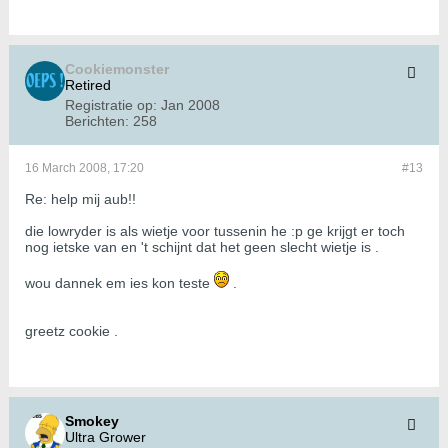
Cookiemonster
Retired
Registratie op:
Jan 2008
Berichten:
258
16 March 2008, 17:20
#13
Re: help mij aub!!
die lowryder is als wietje voor tussenin he :p ge krijgt er toch
nog ietske van en 't schijnt dat het geen slecht wietje is .
wou dannek em ies kon teste
.
greetz cookie .
Smokey
Ultra Grower