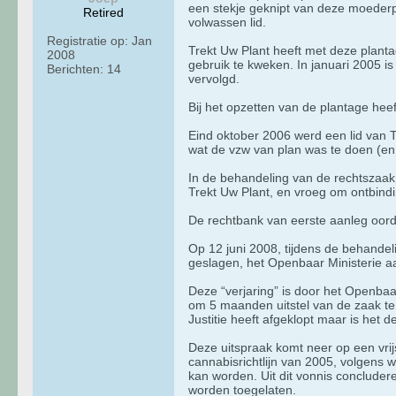
een stekje geknipt van deze moederp
Retired
volwassen lid.
Registratie op:
Jan
Trekt Uw Plant heeft met deze plant
2008
gebruik te kweken. In januari 2005 is
Berichten:
14
vervolgd.
Bij het opzetten van de plantage heeft
Eind oktober 2006 werd een lid van 
wat de vzw van plan was te doen (en 
In de behandeling van de rechtszaak
Trekt Uw Plant, en vroeg om ontbindi
De rechtbank van eerste aanleg oorde
Op 12 juni 2008, tijdens de behandel
geslagen, het Openbaar Ministerie aa
Deze “verjaring” is door het Openbaar
om 5 maanden uitstel van de zaak te 
Justitie heeft afgeklopt maar is het 
Deze uitspraak komt neer op een vrijs
cannabisrichtlijn van 2005, volgens w
kan worden. Uit dit vonnis concludere
worden toegelaten.