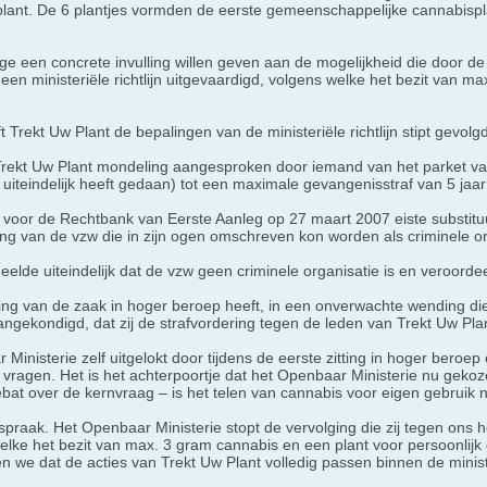
lant. De 6 plantjes vormden de eerste gemeenschappelijke cannabispla
age een concrete invulling willen geven aan de mogelijkheid die door 
 een ministeriële richtlijn uitgevaardigd, volgens welke het bezit van 
 Trekt Uw Plant de bepalingen van de ministeriële richtlijn stipt gevolgd
Trekt Uw Plant mondeling aangesproken door iemand van het parket va
uiteindelijk heeft gedaan) tot een maximale gevangenisstraf van 5 jaa
 voor de Rechtbank van Eerste Aanleg op 27 maart 2007 eiste substitu
ng van de vzw die in zijn ogen omschreven kon worden als criminele or
elde uiteindelijk dat de vzw geen criminele organisatie is en veroorde
ing van de zaak in hoger beroep heeft, in een onverwachte wending die
ngekondigd, dat zij de strafvordering tegen de leden van Trekt Uw Plant
 Ministerie zelf uitgelokt door tijdens de eerste zitting in hoger bero
vragen. Het is het achterpoortje dat het Openbaar Ministerie nu geko
debat over de kernvraag – is het telen van cannabis voor eigen gebruik 
praak. Het Openbaar Ministerie stopt de vervolging die zij tegen ons heef
elke het bezit van max. 3 gram cannabis en een plant voor persoonlijk g
n we dat de acties van Trekt Uw Plant volledig passen binnen de ministe