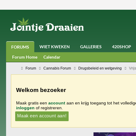
WIET KWEKEN
GALLERIES
420SHOP
FORUMS
Forum Home
Calendar
Forum
Cannabis Forum
Drugsbeleid en wetgeving
Vrij
Welkom bezoeker
Maak gratis een
account
aan en krijg toegang tot het volledi
inloggen
of registreren.
Maak een account aan!