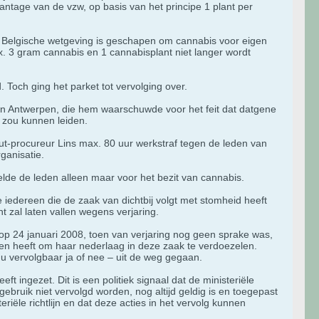
ntage van de vzw, op basis van het principe 1 plant per
de Belgische wetgeving is geschapen om cannabis voor eigen
max. 3 gram cannabis en 1 cannabisplant niet langer wordt
. Toch ging het parket tot vervolging over.
n Antwerpen, die hem waarschuwde voor het feit dat datgene
r zou kunnen leiden.
ut-procureur Lins max. 80 uur werkstraf tegen de leden van
ganisatie.
elde de leden alleen maar voor het bezit van cannabis.
 iedereen die de zaak van dichtbij volgt met stomheid heeft
 zal laten vallen wegens verjaring.
ep op 24 januari 2008, toen van verjaring nog geen sprake was,
zen heeft om haar nederlaag in deze zaak te verdoezelen.
nu vervolgbaar ja of nee – uit de weg gegaan.
t ingezet. Dit is een politiek signaal dat de ministeriële
ebruik niet vervolgd worden, nog altijd geldig is en toegepast
riële richtlijn en dat deze acties in het vervolg kunnen