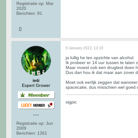
Registratie op:
Mar
2020
Berichten:
81
9 January 2022, 13:19
ja lullig he ten opzichte van alcohol.
Ik probeer er 14 uur tussen te laten zi
Maar moest ook een drugtest doen hie
Dus dan hou ik dat maar aan zover da
inti
Moet ook eerlijk zeggen dat wanneer 
Expert Grower
spacecake, dus misschien wel goed d
sigpic
Registratie op:
Jun
2009
Berichten:
1261