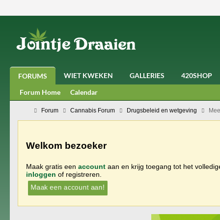
WIET KWEKEN
GALLERIES
420SHOP
FORUMS
Forum Home
Calendar
Forum
Cannabis Forum
Drugsbeleid en wetgeving
Meer
Welkom bezoeker
Maak gratis een
account
aan en krijg toegang tot het volledi
inloggen
of registreren.
Maak een account aan!