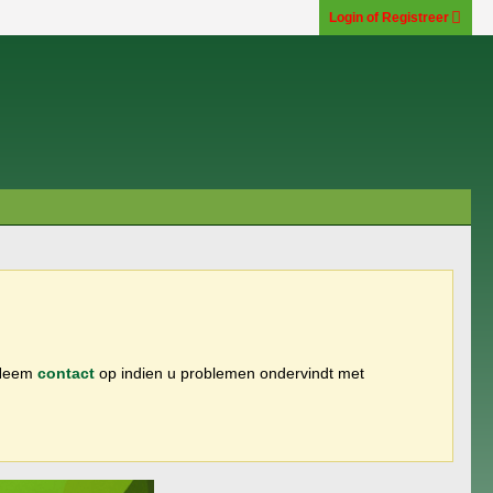
Login of Registreer
 Neem
contact
op indien u problemen ondervindt met