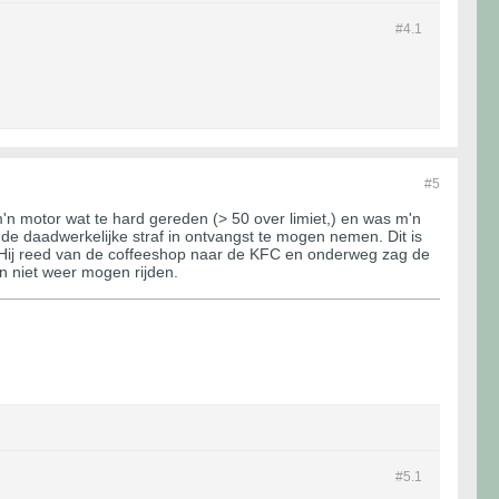
#4.
1
#5
m'n motor wat te hard gereden (> 50 over limiet,) en was m'n
 de daadwerkelijke straf in ontvangst te mogen nemen. Dit is
 Hij reed van de coffeeshop naar de KFC en onderweg zag de
n niet weer mogen rijden.
#5.
1