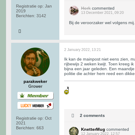
Registratie op:
Jan
Hork
commented
2019
13 December 2021, 09:20
Berichten:
3142
Bij de veroorzaker wel volgens mij.
2 January 2022, 13:21
Ik kan de mainpost niet eens zien, m
rijbewijs 2 weken kwijt. Toen kreeg i
bijna een jaar geleden. Een maandje
politie die achter hem reed een dik
parakweker
Grower
2 comments
Registratie op:
Oct
2021
Berichten:
663
KnetterMug
commented
12 January 2022, 12:57