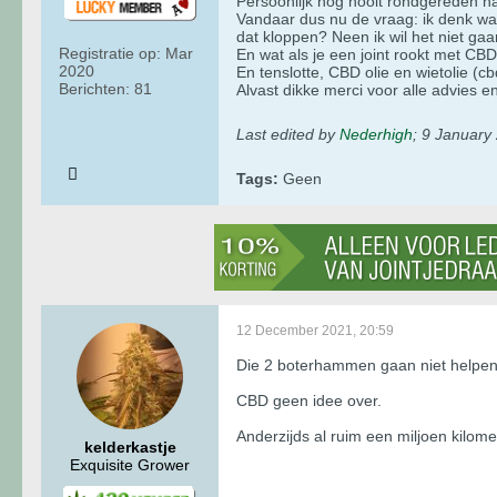
Persoonlijk nog nooit rondgereden 
Vandaar dus nu de vraag: ik denk waar
dat kloppen? Neen ik wil het niet gaa
Registratie op:
Mar
En wat als je een joint rookt met CBD
2020
En tenslotte, CBD olie en wietolie (
Berichten:
81
Alvast dikke merci voor alle advies en
Last edited by
Nederhigh
;
9 January
Tags:
Geen
12 December 2021, 20:59
Die 2 boterhammen gaan niet helpen.
CBD geen idee over.
Anderzijds al ruim een miljoen kilom
kelderkastje
Exquisite Grower