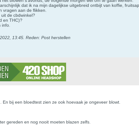
na het blowen s'avonds, de volgende morgen wel om te gaan werken.
schijnlijk dat ik na mijn dagelijkse uitgebreid ontbijt van koffie, fru
n vragen aan de flikken.
 uit de cbdwinkel?
cbd en THC)?
 info.
 2022, 13:45
.
Reden:
Post herstellen
 En bij een bloedtest zien ze ook hoevaak je ongeveer blowt.
eter gereden en nog nooit moeten blazen zelfs.