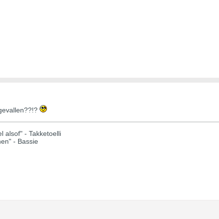
ngevallen??!?
 alsof" - Takketoelli
hen" - Bassie