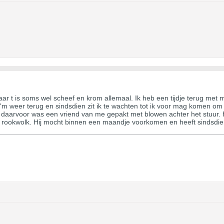
aar t is soms wel scheef en krom allemaal. Ik heb een tijdje terug met 
k 'm weer terug en sindsdien zit ik te wachten tot ik voor mag komen om
 daarvoor was een vriend van me gepakt met blowen achter het stuur.
ke rookwolk. Hij mocht binnen een maandje voorkomen en heeft sindsdie