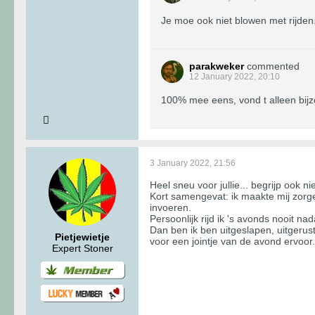
Je moe ook niet blowen met rijden.
parakweker
commented
12 January 2022, 20:10
100% mee eens, vond t alleen bijzo
3 January 2022, 21:56
Heel sneu voor jullie... begrijp ook n
Kort samengevat: ik maakte mij zorge
invoeren.
Persoonlijk rijd ik 's avonds nooit 
Dan ben ik ben uitgeslapen, uitgerus
Pietjewietje
voor een jointje van de avond ervoor.
Expert Stoner