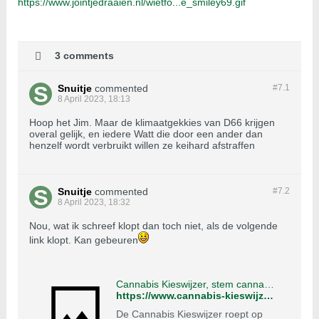
https://www.jointjedraaien.nl/wietfo...e_smiley69.gif
3 comments
Snuitje
commented
#7.
1
8 April 2023, 18:13
Hoop het Jim. Maar de klimaatgekkies van D66 krijgen
overal gelijk, en iedere Watt die door een ander dan
henzelf wordt verbruikt willen ze keihard afstraffen
Snuitje
commented
#7.
2
8 April 2023, 18:32
Nou, wat ik schreef klopt dan toch niet, als de volgende
link klopt. Kan gebeuren
Cannabis Kieswijzer, stem cannabis vriendelijk
https://www.cannabis-kieswijzer.nl/
De Cannabis Kieswijzer roept op