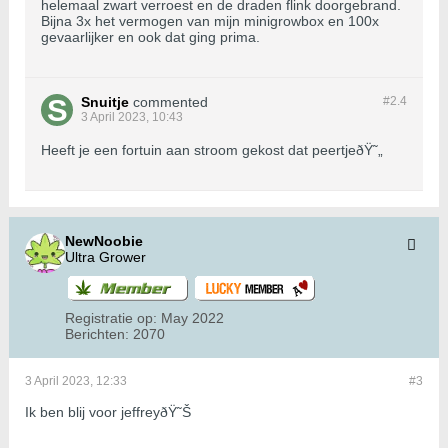
helemaal zwart verroest en de draden flink doorgebrand.
Bijna 3x het vermogen van mijn minigrowbox en 100x
gevaarlijker en ook dat ging prima.
Snuitje
commented
#2.
4
3 April 2023, 10:43
Heeft je een fortuin aan stroom gekost dat peertjeðŸ˜„
NewNoobie
Ultra Grower
Registratie op:
May 2022
Berichten:
2070
3 April 2023, 12:33
#3
Ik ben blij voor jeffreyðŸ˜Š