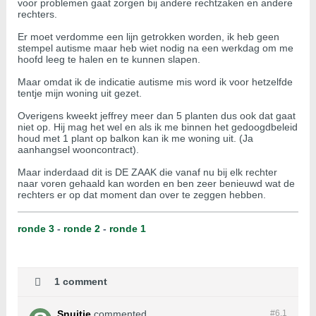
voor problemen gaat zorgen bij andere rechtzaken en andere
rechters.
Er moet verdomme een lijn getrokken worden, ik heb geen
stempel autisme maar heb wiet nodig na een werkdag om me
hoofd leeg te halen en te kunnen slapen.
Maar omdat ik de indicatie autisme mis word ik voor hetzelfde
tentje mijn woning uit gezet.
Overigens kweekt jeffrey meer dan 5 planten dus ook dat gaat
niet op. Hij mag het wel en als ik me binnen het gedoogdbeleid
houd met 1 plant op balkon kan ik me woning uit. (Ja
aanhangsel wooncontract).
Maar inderdaad dit is DE ZAAK die vanaf nu bij elk rechter
naar voren gehaald kan worden en ben zeer benieuwd wat de
rechters er op dat moment dan over te zeggen hebben.
ronde 3
-
ronde 2
-
ronde 1
1 comment
Snuitje
commented
#6.
1