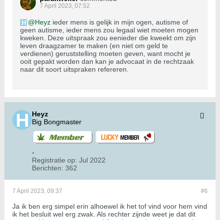
7 April 2023, 07:52
Heyz
ieder mens is gelijk in mijn ogen, autisme of
geen autisme, ieder mens zou legaal wiet moeten mogen
kweken. Deze uitspraak zou eenieder die kweekt om zijn
leven draagzamer te maken (en niet om geld te
verdienen) geruststelling moeten geven, want mocht je
ooit gepakt worden dan kan je advocaat in de rechtzaak
naar dit soort uitspraken refereren.
Heyz
Big Bongmaster
Registratie op:
Jul 2022
Berichten:
362
7 April 2023, 09:37
#6
Ja ik ben erg simpel erin alhoewel ik het tof vind voor hem vind
ik het besluit wel erg zwak. Als rechter zijnde weet je dat dit