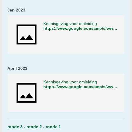
Jan 2023
Kennisgeving voor omleiding
https://www.google.com/amp/s/www.omroepwest.nl/amp/nieuws/4677133/politie-rolt-legale-hennepkwekerij-van-jeffrey-op
April 2023
Kennisgeving voor omleiding
https://www.google.com/amp/s/www.omroepwest.nl/amp/nieuws/4702791/autistische-jeffrey-krijgt-gelijk-van-gerechtshof-en-mag-medicinale-wiet-kweken
ronde 3
-
ronde 2
-
ronde 1