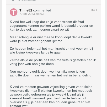
Tijnie82
commented
#4.
1
7 April 2023, 08:03
K vind het wel knap dat ze je voor stroom diefstal
zogenaamt kunnen pakken wand je betaald ervooor en
kan je dus ook aan toonen zwart op wit
Maar zolang je er niet mee te koop loopt dat je kweekt
word je niet zomaar gepakt lijkt me
Ze hebben helemaal het man kracht dr niet voor om bij
alle kleine kweekers langs te gaan
Zelfde als je de politie belt van me fiets is gestolen had ik
vorig jaar wou aan gifte doen
Nou meneer eigelijk doen we hier niks mee je kan
aangifte doen maar we nemen het niet in behandeling
K vind ze moeten gewoon vrijstelling geven voor kleine
kweekers die max 5 planten kweeken en het moet ook
gewoon veilig gebeuren als je kweekt k vind als jij
kweeekt hoeft niemand geen last van te hebben of
overlast als jij je daar aan kan houden gebeurt er niet
zomaar wat