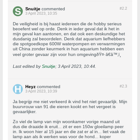
Snuitje
commented
#2.
2
3 April 2023, 10:35
De veiligheid is bij haast iedereen die de hobby serieus
beoefent wel op orde. Denk in ieder geval dat ik het in
mijn geval kan aantonen, en dat ook een deskundige het
dusdanig zal beoordelen. Denk dat aquarium liefhebbers
die spotgoedkope 600W waterpompen en verwarmingen
uit China zonder keurmerk in hun aquarium hebben een
veel groter gevaar zijn voor hun omgevingðŸ¤·â€â™‚ï¸
Last edited by
Snuitje
;
3 April 2023, 10:44
.
Heyz
commented
#2.
3
3 April 2023, 10:39
Ja begrijp me niet verkeerd ik vind het niet gevaarlijk. Mijn
buurvrouw van 91 die eieren kookt en het vergeet is
gevaarlijker.
Zo viel de lamp van mijn woonkamer vorige maand uit
dus die draaide ik eruit... zit er een 150w gloeilamp peer
in. Ik woon hier al 15 jaar en die zat er al in... liet vaak de
lamp aan als ik werken was voor de hond... koper