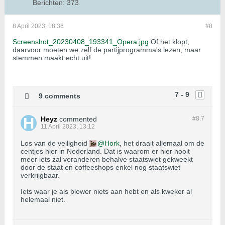
Berichten:
373
8 April 2023, 18:36
#8
Screenshot_20230408_193341_Opera.jpg
Of het klopt,
daarvoor moeten we zelf de partijprogramma's lezen, maar
stemmen maakt echt uit!
7 - 9
9 comments
Heyz
commented
#8.
7
11 April 2023, 13:12
Los van de veiligheid
Hork
, het draait allemaal om de
centjes hier in Nederland. Dat is waarom er hier nooit
meer iets zal veranderen behalve staatswiet gekweekt
door de staat en coffeeshops enkel nog staatswiet
verkrijgbaar.
Iets waar je als blower niets aan hebt en als kweker al
helemaal niet.