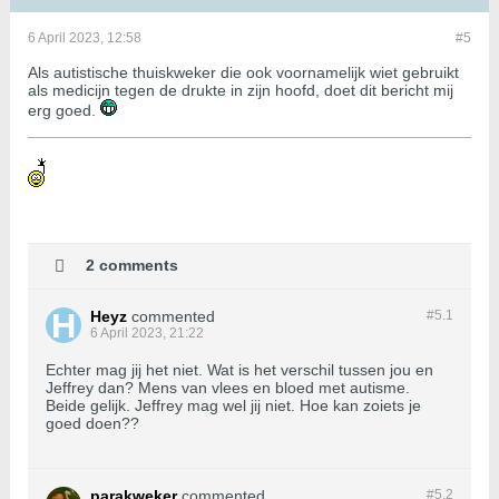
6 April 2023, 12:58
#5
Als autistische thuiskweker die ook voornamelijk wiet gebruikt
als medicijn tegen de drukte in zijn hoofd, doet dit bericht mij
erg goed.
2 comments
Heyz
commented
#5.
1
6 April 2023, 21:22
Echter mag jij het niet. Wat is het verschil tussen jou en
Jeffrey dan? Mens van vlees en bloed met autisme.
Beide gelijk. Jeffrey mag wel jij niet. Hoe kan zoiets je
goed doen??
parakweker
commented
#5.
2