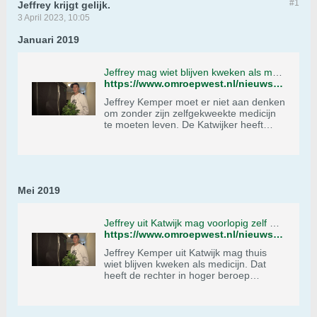
#1
Jeffrey krijgt gelijk.
3 April 2023, 10:05
Januari 2019
Jeffrey mag wiet blijven kweken als medicijn: 'Het maakt mij een stuk menselijker'
https://www.omroepwest.nl/nieuws/3771930/jeffrey-mag-wiet-blijven-kweken-als-medicijn-het-maakt-mij-een-stuk-menselijker
Jeffrey Kemper moet er niet aan denken
om zonder zijn zelfgekweekte medicijn
te moeten leven. De Katwijker heeft
autisme. Omdat andere medicijnen niet
werkten, besloot hij zelf wiet te kweken.
Dat helpt wel, maar het is verboden in
Nederland.Toch bepaalde de rechter
dinsdag dat Jeffrey voorlopig door mag
Mei 2019
gaan met zijn kleine kwekerij.
Jeffrey uit Katwijk mag voorlopig zelf medicinale wiet kweken
https://www.omroepwest.nl/nieuws/3848687/jeffrey-uit-katwijk-mag-voorlopig-zelf-medicinale-wiet-kweken
Jeffrey Kemper uit Katwijk mag thuis
wiet blijven kweken als medicijn. Dat
heeft de rechter in hoger beroep
bepaald. Kemper kweekt de cannabis
zelf, omdat medicinale wiet uit de
apotheek hem niet helpt bij zijn autisme.