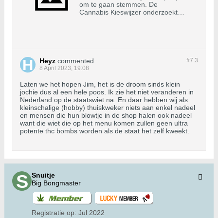
om te gaan stemmen. De
Cannabis Kieswijzer onderzoekt
verkiezingsprogramma’s op
cannabis- en drugbeleid, zodat je
een op inhoud gefundeerde
beslissing kan nemen bij het
uitbrengen van een
cannabisvriendelijke stem.
Heyz
commented
#7.
3
8 April 2023, 19:08
Laten we het hopen Jim, het is de droom sinds klein
jochie dus al een hele poos. Ik zie het niet veranderen in
Nederland op de staatswiet na. En daar hebben wij als
kleinschalige (hobby) thuiskweker niets aan enkel nadeel
en mensen die hun blowtje in de shop halen ook nadeel
want die wiet die op het menu komen zullen geen ultra
potente thc bombs worden als de staat het zelf kweekt.
Snuitje
Big Bongmaster
Registratie op:
Jul 2022