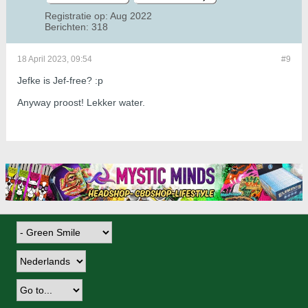
Registratie op:
Aug 2022
Berichten:
318
18 April 2023, 09:54
#9
Jefke is Jef-free? :p
Anyway proost! Lekker water.