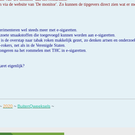
 via de website van 'De monitor'. Zo kunnen de tipgevers direct zien wat er m
erimenteren wel steeds meer met e-sigaretten.
 zoete smaakstoffen die toegevoegd kunnen worden aan e-sigaretten.
s de overstap naar tabak roken makkelijk gezet, zo denken artsen en onderzoe
rokers, net als in de Verenigde Staten.
ongeren na het rommelen met THC in e-sigaretten.
aret eigenlijk?
~
2020
~
BuitenQweeksels
~