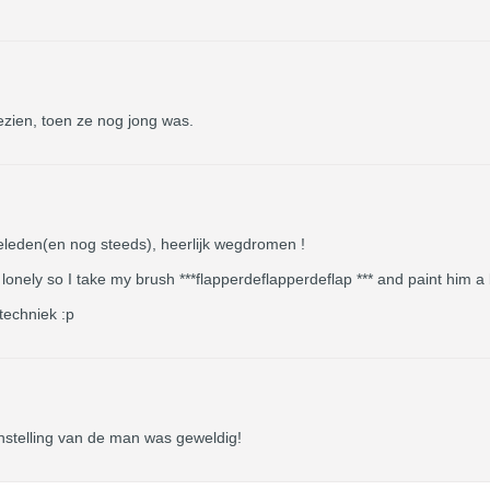
ezien, toen ze nog jong was.
 geleden(en nog steeds), heerlijk wegdromen !
ls lonely so I take my brush ***flapperdeflapperdeflap *** and paint him 
rtechniek :p
instelling van de man was geweldig!