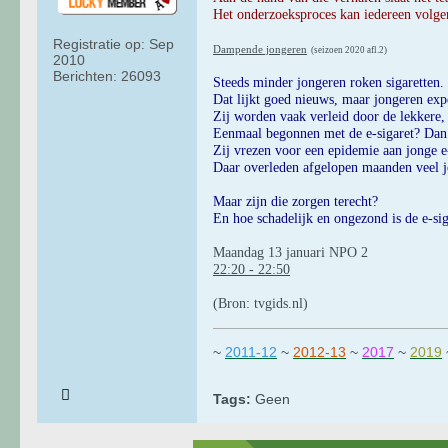
Het onderzoeksproces kan iedereen volgen
Registratie op:
Sep
Dampende jongeren
(seizoen 2020 afl.2)
2010
Berichten:
26093
Steeds minder jongeren roken sigaretten.
Dat lijkt goed nieuws, maar jongeren exp
Zij worden vaak verleid door de lekkere,
Eenmaal begonnen met de e-sigaret? Dan i
Zij vrezen voor een epidemie aan jonge e-
Daar overleden afgelopen maanden veel j
Maar zijn die zorgen terecht?
En hoe schadelijk en ongezond is de e-sig
Maandag 13 januari NPO 2
22:20 - 22:50
(Bron: tvgids.nl)
~
2011-12
~
2012-13
~
2017
~
2019
Tags:
Geen