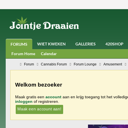
WIET KWEKEN
GALLERIES
420SHOP
FORUMS
Forum Home
Calendar
Forum
Cannabis Forum
Forum Lounge
Amusement
Welkom bezoeker
Maak gratis een
account
aan en krijg toegang tot het volledi
inloggen
of registreren.
Maak een account aan!