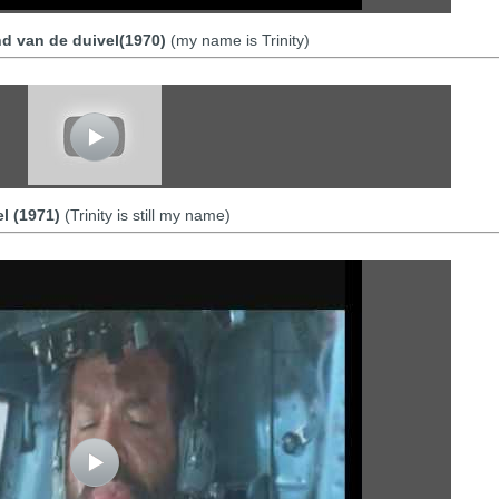
nd van de duivel(1970)
(my name is Trinity)
el (1971)
(Trinity is still my name)