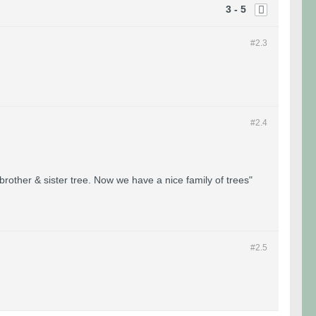
3 - 5
#2.
3
#2.
4
a brother & sister tree. Now we have a nice family of trees"
#2.
5