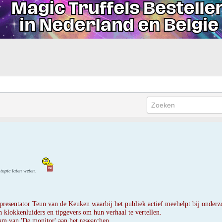
 topic laten weten.
resentator Teun van de Keuken waarbij het publiek actief meehelpt bij onderz
klokkenluiders en tipgevers om hun verhaal te vertellen.
eam van 'De monitor' aan het researchen.