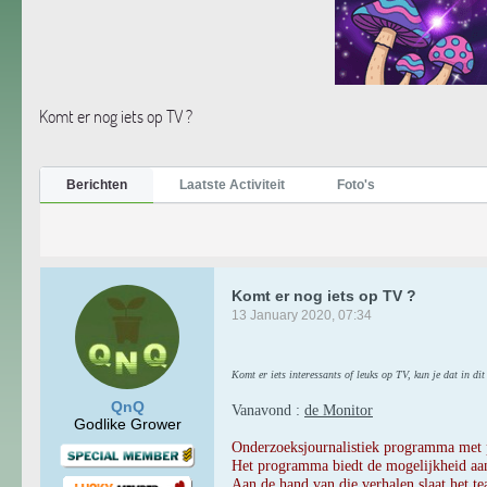
Komt er nog iets op TV ?
Berichten
Laatste Activiteit
Foto's
Komt er nog iets op TV ?
13 January 2020, 07:34
Komt er iets interessants of leuks op TV, kun je dat in dit
QnQ
Vanavond :
de Monitor
Godlike Grower
Onderzoeksjournalistiek programma met p
Het programma biedt de mogelijkheid aan 
Aan de hand van die verhalen slaat het t