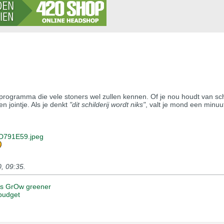
rogramma die vele stoners wel zullen kennen. Of je nou houdt van sch
n jointje. Als je denkt
"dit schilderij wordt niks"
, valt je mond een minuu
D791E59.jpeg
, 09:35
.
t's GrOw greener
budget