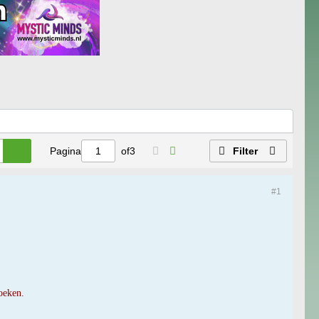
Pagina
of
3
Filter
#1
oeken.