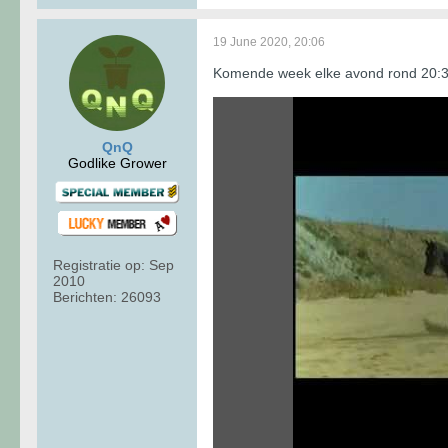
19 June 2020, 20:06
Komende week elke avond rond 20:30
QnQ
Godlike Grower
Registratie op:
Sep
2010
Berichten:
26093