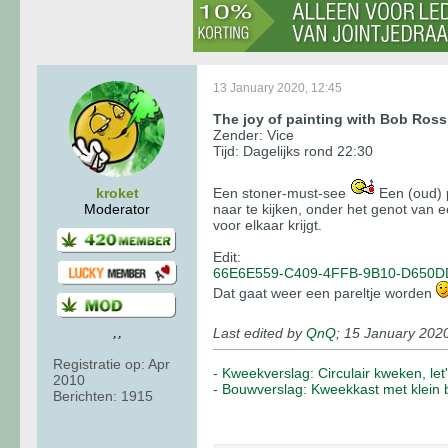
13 January 2020, 12:45
The joy of painting with Bob Ross
Zender: Vice
Tijd: Dagelijks rond 22:30
kroket
Een stoner-must-see
Een (oud) p
Moderator
naar te kijken, onder het genot van ee
voor elkaar krijgt.
Edit:
66E6E559-C409-4FFB-9B10-D650D
Dat gaat weer een pareltje worden
Last edited by
QnQ
;
15 January 2020
Registratie op:
Apr
-
Kweekverslag: Circulair kweken, le
2010
-
Bouwverslag: Kweekkast met klein 
Berichten:
1915