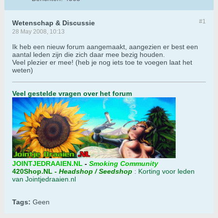
#1
Wetenschap & Discussie
28 May 2008, 10:13
Ik heb een nieuw forum aangemaakt, aangezien er best een
aantal leden zijn die zich daar mee bezig houden.
Veel plezier er mee! (heb je nog iets toe te voegen laat het
weten)
Veel gestelde vragen over het forum
JOINTJEDRAAIEN.NL
-
Smoking Community
420Shop.NL
-
Headshop / Seedshop
:
Korting voor leden
van Jointjedraaien.nl
Tags:
Geen