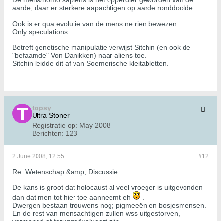
De mens/homo sapiens is het opperdier geworden van de
aarde, daar er sterkere aapachtigen op aarde ronddoolde.
Ook is er qua evolutie van de mens ne rien bewezen.
Only speculations.
Betreft genetische manipulatie verwijst Sitchin (en ook de
"befaamde" Von Danikken) naar aliens toe.
Sitchin leidde dit af van Soemerische kleitabletten.
topsy
Ultra Stoner
Registratie op:
May 2008
Berichten:
123
2 June 2008, 12:55
#12
Re: Wetenschap &amp; Discussie
De kans is groot dat holocaust al veel vroeger is uitgevonden
dan dat men tot hier toe aanneemt eh
.
Dwergen bestaan trouwens nog; pigmeeën en bosjesmensen.
En de rest van mensachtigen zullen wss uitgestorven,