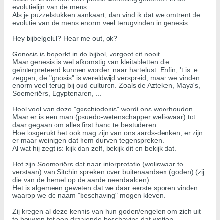
evolutielijn van de mens.
Als je puzzelstukken aankaart, dan vind ik dat we omtrent de
evolutie van de mens enorm veel terugvinden in genesis.
Hey bijbelgelul? Hear me out, ok?
Genesis is beperkt in de bijbel, vergeet dit nooit.
Maar genesis is wel afkomstig van kleitabletten die
geïnterpreteerd kunnen worden naar hartelust. Enfin, 't is te
zeggen, de "gnosis" is wereldwijd verspreid, maar we vinden
enorm veel terug bij oud culturen. Zoals de Azteken, Maya's,
Soemeriërs, Egyptenaren, ...
Heel veel van deze "geschiedenis" wordt ons weerhouden.
Maar er is een man (psuedo-wetenschapper weliswaar) tot
daar gegaan om alles first hand te bestuderen.
Hoe losgerukt het ook mag zijn van ons aards-denken, er zijn
er maar weinigen dat hem durven tegenspreken.
Al wat hij zegt is: kijk dan zelf, bekijk dit en bekijk dat.
Het zijn Soemeriërs dat naar interpretatie (weliswaar te
verstaan) van Sitchin spreken over buitenaardsen (goden) (zij
die van de hemel op de aarde neerdaalden).
Het is algemeen geweten dat we daar eerste sporen vinden
waarop we de naam "beschaving" mogen kleven.
Zij kregen al deze kennis van hun goden/engelen om zich uit
te bouwen tot een draaiende beschaving dat wetten