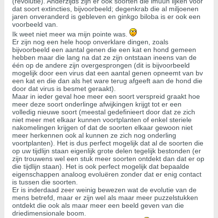
(revolutie). Anderzijds zijn er ook soorten die imuun lijken voor
dat soort extincties, bijvoorbeeld; degenkrab die al miljoenen
jaren onveranderd is gebleven en ginkgo biloba is er ook een
voorbeeld van.
Ik weet niet meer wa mijn pointe was.
Er zijn nog een hele hoop onverklare dingen, zoals
bijvoorbeeld een aantal genen die een kat en hond gemeen
hebben maar die lang na dat ze zijn ontstaan ineens van de
één op de andere zijn overgesprongen (dit is bijvoorbeeld
mogelijk door een virus dat een aantal genen opneemt van bv
een kat en die dan als het ware terug afgeeft aan de hond die
door dat virus is besmet geraakt).
Maar in ieder geval hoe meer een soort verspreid graakt hoe
meer deze soort onderlinge afwijkingen krijgt tot er een
volledig nieuwe soort (meestal gedefinieert door dat ze zich
niet meer met elkaar kunnen voortplanten of enkel steriele
nakomelingen krijgen of dat de soorten elkaar gewoon niet
meer herkennen ook al kunnen ze zich nog onderling
voortplanten). Het is dus perfect mogelijk dat al de soorten die
op uw tijdlijn staan eigenlijk grote delen tegelijk bestonden (er
zijn trouwens wel een stuk meer soorten ontdekt dan dat er op
die tijdlijn staan). Het is ook perfect mogelijk dat bepaalde
eigenschappen analoog evoluëren zonder dat er enig contact
is tussen die soorten.
Er is inderdaad zeer weinig bewezen wat de evolutie van de
mens betrefd, maar er zijn wel als maar meer puzzelstukken
ontdekt die ook als maar meer een beeld geven van die
driedimensionale boom.