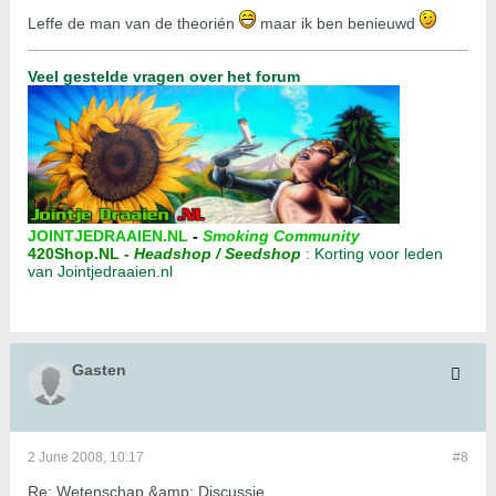
Leffe de man van de theorién
maar ik ben benieuwd
Veel gestelde vragen over het forum
JOINTJEDRAAIEN.NL
-
Smoking Community
420Shop.NL
-
Headshop / Seedshop
:
Korting voor leden
van Jointjedraaien.nl
Gasten
2 June 2008, 10:17
#8
Re: Wetenschap &amp; Discussie