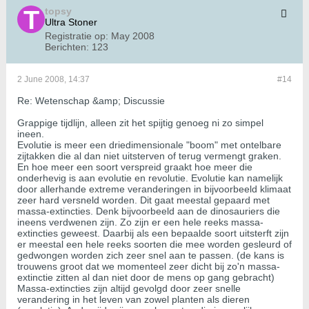
topsy
Ultra Stoner
Registratie op:
May 2008
Berichten:
123
2 June 2008, 14:37
#14
Re: Wetenschap &amp; Discussie
Grappige tijdlijn, alleen zit het spijtig genoeg ni zo simpel
ineen.
Evolutie is meer een driedimensionale "boom" met ontelbare
zijtakken die al dan niet uitsterven of terug vermengt graken.
En hoe meer een soort verspreid graakt hoe meer die
onderhevig is aan evolutie en revolutie. Evolutie kan namelijk
door allerhande extreme veranderingen in bijvoorbeeld klimaat
zeer hard versneld worden. Dit gaat meestal gepaard met
massa-extincties. Denk bijvoorbeeld aan de dinosauriers die
ineens verdwenen zijn. Zo zijn er een hele reeks massa-
extincties geweest. Daarbij als een bepaalde soort uitsterft zijn
er meestal een hele reeks soorten die mee worden gesleurd of
gedwongen worden zich zeer snel aan te passen. (de kans is
trouwens groot dat we momenteel zeer dicht bij zo'n massa-
extinctie zitten al dan niet door de mens op gang gebracht)
Massa-extincties zijn altijd gevolgd door zeer snelle
verandering in het leven van zowel planten als dieren