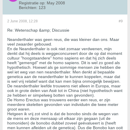
Registratie op:
May 2008
Berichten:
123
2 June 2008, 12:28
#9
Re: Wetenschap &amp; Discussie
Neanderthaler was geen reus, die was kleiner dan ons. Maar
veel zwaarder gebouwd.
En de Neanderthaler is ook niet zomaar verdwenen, mijn
denkt dat hij deels is weggeconcureert door de op dat moment
cultuur "hoogstaandere" homo sapiens en dat hij zich deels
heeft "gemengd" met de homo sapiens. Dit is wel zo goed als
hypothetisch. Hoewel als ge sommige mensen zie hebben die
wel iet weg van nen neanderthaler. Men denkt al bepaalde
genetica aan de neanderthaler te kunnen koppelen, maar dat
is wel vrij relatief want dat kan men bijna onmogelijk bewijzen.
De neanderthaler leefde trouwens niet alleen in Europa, maar
ook in grote delen van Asië tot in China (niet hypothetisch want
ze hebben er simpelweg botten van gevonden).
De Homo Erectus was trouwens eerder een reus, er zijn
meerdere skeletten gevonden van individuën die twee meter
groot waren.
Hetgeen ik vrij zot vind is dat de bonobo sinds de wegen van
de mens en deze mensaap uit elkaar zijn gegaan (uit de
homoniden) de bonobo dubbel zoveel geëvalueert is (heeft
men kunnen afleiden uit de genetica). Dus die Bonobo kan ooit