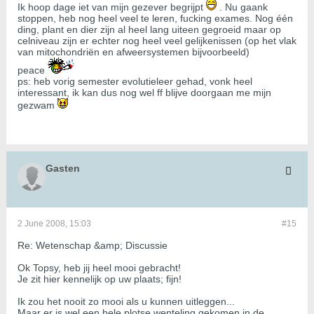
Ik hoop dage iet van mijn gezever begrijpt
. Nu gaank
stoppen, heb nog heel veel te leren, fucking exames. Nog één
ding, plant en dier zijn al heel lang uiteen gegroeid maar op
celniveau zijn er echter nog heel veel gelijkenissen (op het vlak
van mitochondriën en afweersystemen bijvoorbeeld)
peace
ps: heb vorig semester evolutieleer gehad, vonk heel
interessant, ik kan dus nog wel ff blijve doorgaan me mijn
gezwam
Gasten
2 June 2008, 15:03
#15
Re: Wetenschap &amp; Discussie
Ok Topsy, heb jij heel mooi gebracht!
Je zit hier kennelijk op uw plaats; fijn!
Ik zou het nooit zo mooi als u kunnen uitleggen...
Maar er is wel een hele plotse wenteling gekomen in de