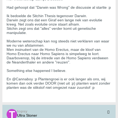
Had gehoopt dat "Darwin was Wrong" de discussie al startte :p
Ik bedoelde de Sitchin Thesis tegenover Darwin.
Darwin zegt ons dat een Giraf een lange nek van evolutie
kreeg. Net zoals evolutie onze staart afnam.
Sitchin zegt ons dat "alles" verder komt uit genetische
manipulatie.
Moderne wetenschap kan nog steeds niet verklaren van waar
we nu van afstammen.
Men insinuëert van de Homo Erectus, maar de kloof van
Homo Erectus naar Homo Sapiens is simpelweg te kort.
Daarbovenop, bij de intrede van de Homo Sapiens verdween
de Neanderthaler en andere "reuzen".
Something else happened I believe.
En @Cannaboy :p Plantengroei is er ook langer als ons, wij
komen dan ook verder DOOR (niet uit :p) planten want zonder
planten was de stikstof niet omgezet naar zuurstof :p
topsy
Ultra Stoner