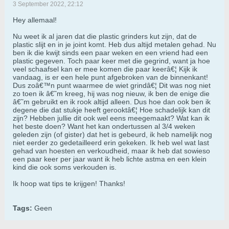
3 September 2022, 22:12
Hey allemaal!
Nu weet ik al jaren dat die plastic grinders kut zijn, dat de
plastic slijt en in je joint komt. Heb dus altijd metalen gehad. Nu
ben ik die kwijt sinds een paar weken en een vriend had een
plastic gegeven. Toch paar keer met die gegrind, want ja hoe
veel schaafsel kan er mee komen die paar keerâ€¦ Kijk ik
vandaag, is er een hele punt afgebroken van de binnenkant!
Dus zoâ€™n punt waarmee de wiet grindâ€¦ Dit was nog niet
zo toen ik â€˜m kreeg, hij was nog nieuw, ik ben de enige die
â€˜m gebruikt en ik rook altijd alleen. Dus hoe dan ook ben ik
degene die dat stukje heeft gerooktâ€¦ Hoe schadelijk kan dit
zijn? Hebben jullie dit ook wel eens meegemaakt? Wat kan ik
het beste doen? Want het kan ondertussen al 3/4 weken
geleden zijn (of gister) dat het is gebeurd, ik heb namelijk nog
niet eerder zo gedetailleerd erin gekeken. Ik heb wel wat last
gehad van hoesten en verkoudheid, maar ik heb dat sowieso
een paar keer per jaar want ik heb lichte astma en een klein
kind die ook soms verkouden is.
Ik hoop wat tips te krijgen! Thanks!
Tags:
Geen