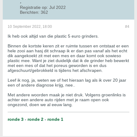
Registratie op:
Jul 2022
Berichten:
362
10 September 2022, 18:00
#4
Ik heb ook altijd van die plastic 5 euro grinders.
Binnen de kortste keren zit er ruimte tussen en ontstaat er een
hele zooi aan hasj dit schraap ik er dan pas vanaf als het echt
dik aangekoekt zit met een mes en daar komt ook sowieso
plastic mee. Want je ziet duidelijk dat ik de grinder heb bewerkt
met een mes of dat het poreus geworden is en dus
afgeschuurt/gebrokkeld is tijdens het afschrapen.
Leef ik nog, ja, weten we of het hieraan lag als ik over 20 jaar
een of andere diagnose krijg, nee..
Met andere woorden maak je niet druk. Volgens groenlinks is
achter een andere auto rijden met je raam open ook
ongezond, doen we al eeuw lang.
ronde 3
-
ronde 2
-
ronde 1