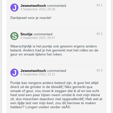
Jeweetweltoch
commented
#2.
1
4 September 2022, 00:38
Dankjewel voor je reactie!
Snuitje
commented
#2.
2
4 September 2022, 00:47
Waarschijnlijk is het puntje ook gewoon ergens anders
beland. Anders had je het gemerkt met het rollen en de
geur en smaak tijdens het roken.
Jeweetweltoch
commented
#2.
3
6 September 2022, 12:21
Puntje kan nergens anders beland zijn, ik gooi het altijd
direct uit de grinder in de blowâ€¦ Niks gemerkt qua
smaak of geur, nou moet ik zeggen dat ik af en toe echt
heel snel een paar hijsen neem omdat ik met mijn kleine
zit, dus misschien daardoor niet opgevallenâ€¦ Heb wel al
een tijdje last van mijn keel, zou dit hiermee te maken
hebben? Longen voelen verder okÃ©.