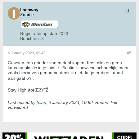
Ilsesway
Zaadje
Registratie op:
Jan 2023
Berichten:
3
6 January 2023, 09:49
#5
Gewoon een grinder van metaal kopen. Kost niks en geen
kans op plastic in je jointje. Plastic is sowieso schadelijk, maar
zoals hierboven genoemd denk ik niet dat je er direct dood
aan gaat ðŸ˜.
Stay High âœŒðŸ˜Ž
Last edited by
Silas
;
6 January 2023, 10:58
.
Reden:
link
verwijderd