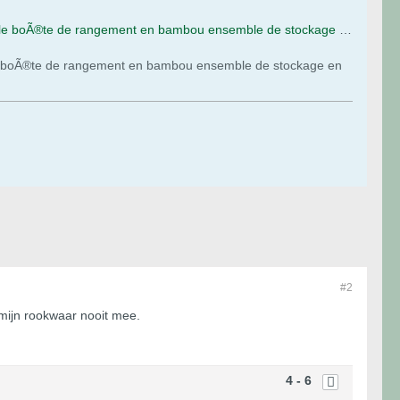
BoÃ®te de rangement en bambou Premium BoÃ®te de rangement en bois BoÃ®te de rangement amovible boÃ®te de rangement en bambou ensemble de stockage en bois avec serrure pour articles de stockage : Amazon.com.be: Cuisine et maison
 boÃ®te de rangement en bambou ensemble de stockage en
#2
 mijn rookwaar nooit mee.
4 - 6