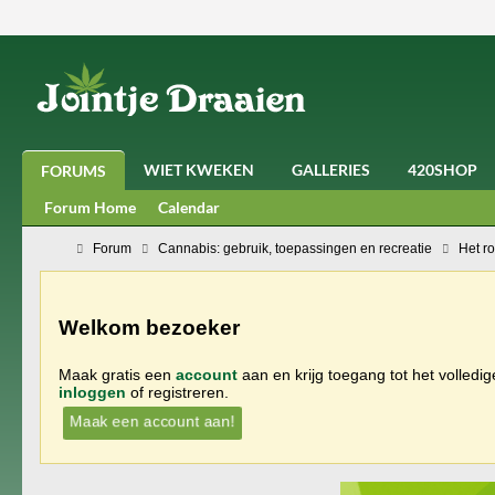
WIET KWEKEN
GALLERIES
420SHOP
FORUMS
Forum Home
Calendar
Forum
Cannabis: gebruik, toepassingen en recreatie
Het r
Welkom bezoeker
Maak gratis een
account
aan en krijg toegang tot het volledi
inloggen
of registreren.
Maak een account aan!