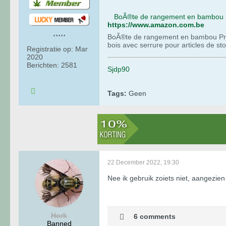
https://www.amazon.com.be
BoÃ®te de rangement en bambou Pr
bois avec serrure pour articles de s
Registratie op:
Mar
2020
Berichten:
2581
Sjdp90
Tags:
Geen
22 December 2022, 19:30
Nee ik gebruik zoiets niet, aangezie
Hork
6 comments
Banned