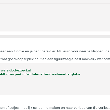
t maar een functie en je bent bereid er 140 euro voor neer te klappen, d
et wat goedkoop triplex hout en een figuurzaagje best makkelijk wat c
wereldbol-expert.nl
ldbol-expert.nl/zoffoli-nettuno-safaria-barglobe
zen of setjes; moeilijk schoon te maken en naar verloop van tijd verliest