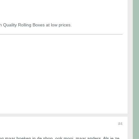
 Quality Rolling Boxes at low prices.
#4
og maar boeken in de shop, ook mooi, maar anders. Als je ze