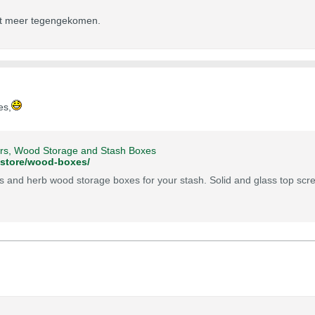
iet meer tegengekomen.
es,
rs, Wood Storage and Stash Boxes
m/store/wood-boxes/
 and herb wood storage boxes for your stash. Solid and glass top scr