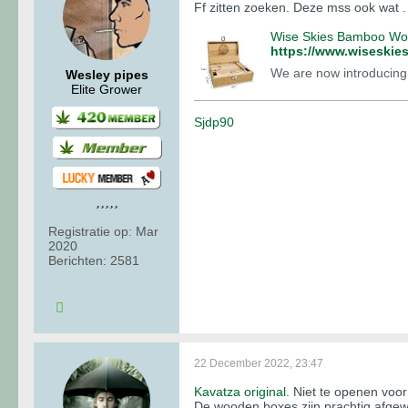
Ff zitten zoeken. Deze mss ook wat .
Wise Skies Bamboo Woo
https://www.wiseskie
We are now introducing 
Wesley pipes
Elite Grower
Sjdp90
Registratie op:
Mar
2020
Berichten:
2581
22 December 2022, 23:47
Kavatza original.
Niet te openen voor
De wooden boxes zijn prachtig afgew