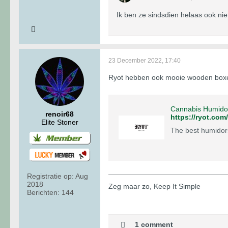
Ik ben ze sindsdien helaas ook n
23 December 2022, 17:40
Ryot hebben ook mooie wooden box
Cannabis Humido
renoir68
https://ryot.co
Elite Stoner
The best humidors
Registratie op:
Aug
2018
Zeg maar zo, Keep It Simple
Berichten:
144
1 comment