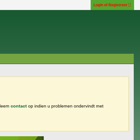
Login of Registreer
 Neem
contact
op indien u problemen ondervindt met