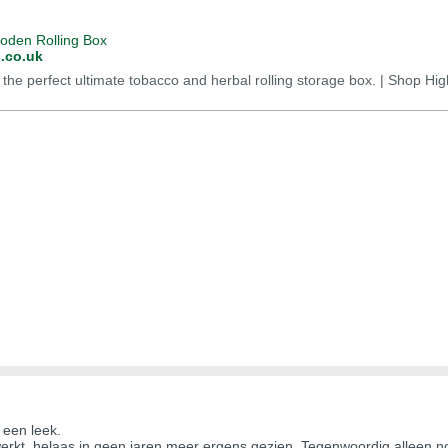
den Rolling Box
s.co.uk
the perfect ultimate tobacco and herbal rolling storage box. | Shop High
 een leek.
erkt, helaas in geen jaren meer ergens gezien. Tegenwoordig alleen n