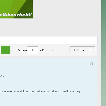
Pagina
of
1
Filter
#1
ook.
mboe ook al wat kost zal het wel stukken goedkoper zijn.