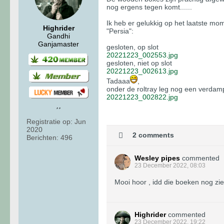
nog ergens tegen komt......
Ik heb er gelukkig op het laatste mo
Highrider
"Persia":
Gandhi
Ganjamaster
gesloten, op slot
20221223_002553.jpg
gesloten, niet op slot
20221223_002613.jpg
Tadaaa
,
onder de roltray leg nog een verdamp
20221223_002822.jpg
Registratie op:
Jun
2020
2 comments
Berichten:
496
Wesley pipes
commented
23 December 2022, 08:03
Mooi hoor , idd die boeken nog zi
Highrider
commented
23 December 2022, 19:22