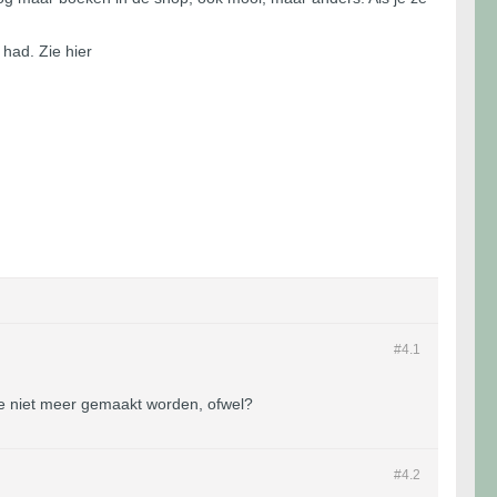
had. Zie hier
#4.
1
ele niet meer gemaakt worden, ofwel?
#4.
2