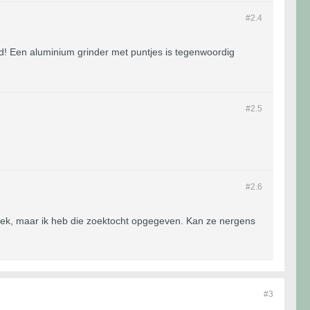
#2.
4
d! Een aluminium grinder met puntjes is tegenwoordig
#2.
5
#2.
6
 zoek, maar ik heb die zoektocht opgegeven. Kan ze nergens
#3