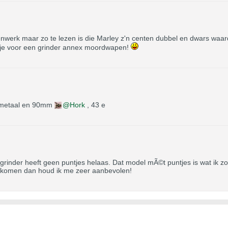
enwerk maar zo te lezen is die Marley z'n centen dubbel en dwars waar
je voor een grinder annex moordwapen!
n metaal en 90mm
Hork
, 43 e
e grinder heeft geen puntjes helaas. Dat model mÃ©t puntjes is wat ik
enkomen dan houd ik me zeer aanbevolen!