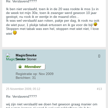
Re: Verslavend????
Ik ben niet verslaafd, toen ik in de 20 was rookte ik mss 1x in
de week tot mijn 30e, toen ik zwanger werd gewoon 10 jaar
gestopt, nu rook ik er eentje in de maand ofzo...
Ik was wel verslaafd aan roken, pakje per dag, ik rook nu ook
de wiet puur, 1 plukje tabak ertussen en ik ga voor de bijl
Stoppen met tabak was een hel, stoppen met wiet niet, I love
wiet
MagicSmoke
Senior Stoner
Registratie op:
Nov 2009
Berichten:
31
25 November 2009, 05:12
#13
Re: Verslavend????
wij zijn niet verslaafd we doen het gewoon graag manier om