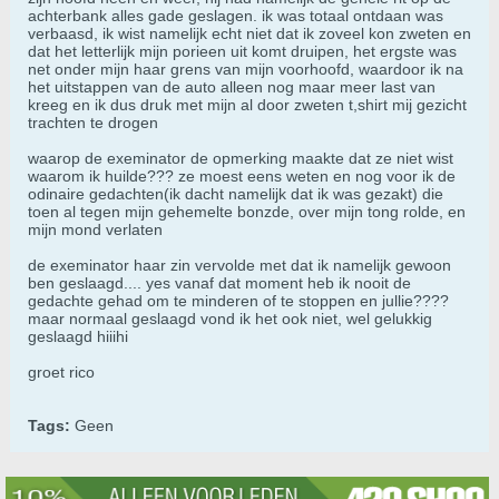
achterbank alles gade geslagen. ik was totaal ontdaan was
verbaasd, ik wist namelijk echt niet dat ik zoveel kon zweten en
dat het letterlijk mijn porieen uit komt druipen, het ergste was
net onder mijn haar grens van mijn voorhoofd, waardoor ik na
het uitstappen van de auto alleen nog maar meer last van
kreeg en ik dus druk met mijn al door zweten t,shirt mij gezicht
trachten te drogen
waarop de exeminator de opmerking maakte dat ze niet wist
waarom ik huilde??? ze moest eens weten en nog voor ik de
odinaire gedachten(ik dacht namelijk dat ik was gezakt) die
toen al tegen mijn gehemelte bonzde, over mijn tong rolde, en
mijn mond verlaten
de exeminator haar zin vervolde met dat ik namelijk gewoon
ben geslaagd.... yes vanaf dat moment heb ik nooit de
gedachte gehad om te minderen of te stoppen en jullie????
maar normaal geslaagd vond ik het ook niet, wel gelukkig
geslaagd hiiihi
groet rico
Tags:
Geen