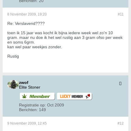
Berichten:
20
8 November 2009, 19:20
#11
Re: Verslavend????
toen ik 15 jaar was kocht ik bijna iedere week wel zo'n 10
gram. maar nu doe ik het wel rustig aan 3 gram ofso per week
en soms 6grm.
kan wel paar weekjes zonder.
Rustig
zwof
Elite Stoner
Registratie op:
Oct 2009
Berichten:
149
9 November 2009, 12:45
#12