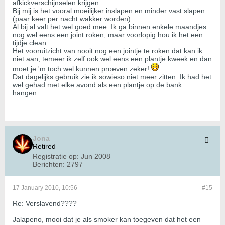
afkickverschijnselen krijgen.
Bij mij is het vooral moeilijker inslapen en minder vast slapen
(paar keer per nacht wakker worden).
Al bij al valt het wel goed mee. Ik ga binnen enkele maandjes
nog wel eens een joint roken, maar voorlopig hou ik het een
tijdje clean.
Het vooruitzicht van nooit nog een jointje te roken dat kan ik
niet aan, temeer ik zelf ook wel eens een plantje kweek en dan
moet je 'm toch wel kunnen proeven zeker!
Dat dagelijks gebruik zie ik sowieso niet meer zitten. Ik had het
wel gehad met elke avond als een plantje op de bank
hangen...
Jona
Retired
Registratie op:
Jun 2008
Berichten:
2797
17 January 2010, 10:56
#15
Re: Verslavend????
Jalapeno, mooi dat je als smoker kan toegeven dat het een