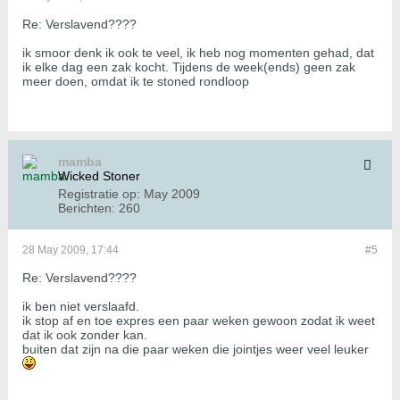
Re: Verslavend????
ik smoor denk ik ook te veel, ik heb nog momenten gehad, dat
ik elke dag een zak kocht. Tijdens de week(ends) geen zak
meer doen, omdat ik te stoned rondloop
mamba
Wicked Stoner
Registratie op:
May 2009
Berichten:
260
28 May 2009, 17:44
#5
Re: Verslavend????
ik ben niet verslaafd.
ik stop af en toe expres een paar weken gewoon zodat ik weet
dat ik ook zonder kan.
buiten dat zijn na die paar weken die jointjes weer veel leuker