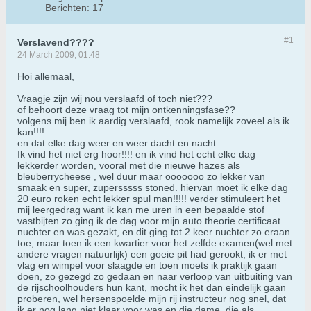
Berichten:
17
#1
Verslavend????
24 March 2009, 01:48
Hoi allemaal,
Vraagje zijn wij nou verslaafd of toch niet???
of behoort deze vraag tot mijn ontkenningsfase??
volgens mij ben ik aardig verslaafd, rook namelijk zoveel als ik
kan!!!!
en dat elke dag weer en weer dacht en nacht.
Ik vind het niet erg hoor!!!! en ik vind het echt elke dag
lekkerder worden, vooral met die nieuwe hazes als
bleuberrycheese , wel duur maar ooooooo zo lekker van
smaak en super, zupersssss stoned. hiervan moet ik elke dag
20 euro roken echt lekker spul man!!!!! verder stimuleert het
mij leergedrag want ik kan me uren in een bepaalde stof
vastbijten.zo ging ik de dag voor mijn auto theorie certificaat
nuchter en was gezakt, en dit ging tot 2 keer nuchter zo eraan
toe, maar toen ik een kwartier voor het zelfde examen(wel met
andere vragen natuurlijk) een goeie pit had gerookt, ik er met
vlag en wimpel voor slaagde en toen moets ik praktijk gaan
doen, zo gezegd zo gedaan en naar verloop van uitbuiting van
de rijschoolhouders hun kant, mocht ik het dan eindelijk gaan
proberen, wel hersenspoelde mijn rij instructeur nog snel, dat
ik er nog lang niet klaar voor was en die dame, die als