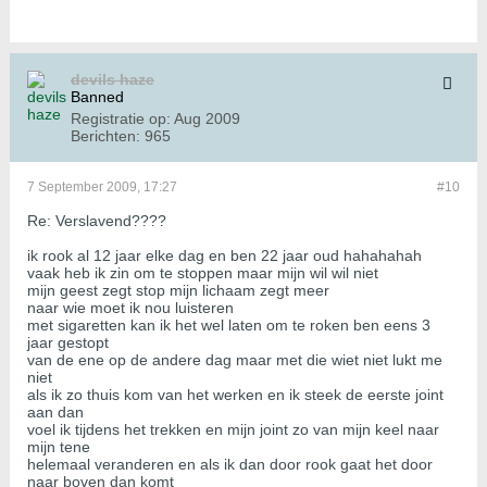
devils haze
Banned
Registratie op:
Aug 2009
Berichten:
965
7 September 2009, 17:27
#10
Re: Verslavend????
ik rook al 12 jaar elke dag en ben 22 jaar oud hahahahah
vaak heb ik zin om te stoppen maar mijn wil wil niet
mijn geest zegt stop mijn lichaam zegt meer
naar wie moet ik nou luisteren
met sigaretten kan ik het wel laten om te roken ben eens 3
jaar gestopt
van de ene op de andere dag maar met die wiet niet lukt me
niet
als ik zo thuis kom van het werken en ik steek de eerste joint
aan dan
voel ik tijdens het trekken en mijn joint zo van mijn keel naar
mijn tene
helemaal veranderen en als ik dan door rook gaat het door
naar boven dan komt