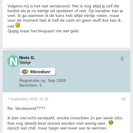
Volgens mij is het niet verslavend. Het is nog altijd jij zelf die
beslist als je nu ééntje wil opsteken of niet. Op karakter kan je
veel. Ik ga wanneer ik de kans heb altijd ééntje roken, maar
voor de moment heb ik half de cash en geen stuff dus kan ik
niet
.
Spijtig maar het bespaart me wel geld.
Niels G.
Stekje
Registratie op:
Sep 2009
Berichten:
5
7 September 2009, 16:36
#9
Re: Verslavend????
ik ben niet echt verslaafd, smoke misschien 2x per week ofzo.
Kan nog steeds best stoned worden met weinig wiet..
opzich wel chill, maar begin wel meer aan te wennen