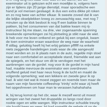
exeminator uit is gekozen echt een moeilijke is, volgens hem
zijn er tijdens zijn 20 jarige dienstijd, maar sporadische een
hand je vol mensen geslaagd. ik dus een extra dikke pit roken
en zo nog twee van achter elkaar. Ik sweete zoveel dat ik van
die lelijke okselplekken kreeg zo zenuwachtig was, met nog 7
minuten op de klok besloot ik nog ff een bakkie binnen te
pakken, bij het consumeren van dat bakkie kwam mij rij-
instructeur bij me staan, na drie, vier zogenaamde spanning
breekende opmerkingen zei hij plotseling je stikt naar de wiet.
ik heb voor me leven ontkend en geluk bij een ongeluk, kwam
de toen eximinator eraan waardoor de weg naar de waarheid
ff stillag. gelukkig heeft hij het erbij gelaten pffffff na enkele
niets zeggende handelingen zoals waar de olie aangevuld
moet worden en zo ik plaats nam in de auto, regelde mijn stoel
naar een comfortabel en acceptabele stand, friemelde wat aan
de spiegels, en het stuur om dit te vervlogen met het
aanbrengen van de gordel. nog voor ik de gordel in mijn hand
had, maakte mevrouw de exeminator een overdreven
snuffend geluid met haar neus hoog ik de lucht en maakt de
volgende opmerking; wat een lekkere en zwoele geur ik op
had. ik wist niet wat ik moest zeggen en noemde toen maar de
naam van mijn favoriete coffeeshop 'trinity' echt waar zij heeft
het opgeshreven om haar man te verassen.hahahahaha
ik, bij terug komst op het cbr, waar ik mezelf eerst uit moest
wringen van het zweet het druppelde zo langs rood door
rookte ogen en witte wangen. Mijn instructeur schudde treurig
zijn hoofd heen en weer, hij had namelijk de gehele rit op de