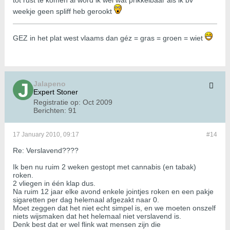
tot rust te komen al word ik wel wat prikkelbaar als ik bv
weekje geen spliff heb gerookt
GEZ in het plat west vlaams dan géz = gras = groen = wiet
Jalapeno
Expert Stoner
Registratie op:
Oct 2009
Berichten:
91
17 January 2010, 09:17
#14
Re: Verslavend????
Ik ben nu ruim 2 weken gestopt met cannabis (en tabak)
roken.
2 vliegen in één klap dus.
Na ruim 12 jaar elke avond enkele jointjes roken en een pakje
sigaretten per dag helemaal afgezakt naar 0.
Moet zeggen dat het niet echt simpel is, en we moeten onszelf
niets wijsmaken dat het helemaal niet verslavend is.
Denk best dat er wel flink wat mensen zijn die