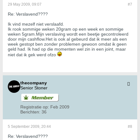
29 May 2009, 09:07
#7
Re: Verslavend????
Ik vind mezelf niet verslaafd.
Ik rook sommige weken 20gram op een week en sommige
weken 5gram.Mijn verslaving wordt een beetje gecontroleerd
door mijn cashflow.Het is ook al gebeurd dat ik meer als een
week gestopt ben zonder problemen gewoon omdat ik geen
geld had. Ik had op die momenten wel zin in een joint, maar
niet dat ik gek werd ofzo
thecompany
Senior Stoner
Registratie op:
Feb 2009
Berichten:
36
5 September 2009, 20:44
#8
Re: Verslavend????