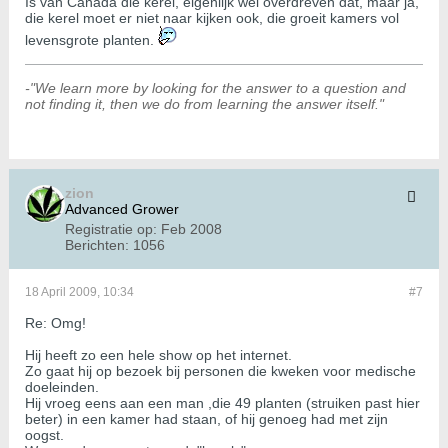
Is van Canada die kerel, eigenlijk wel overdreven dat, maar ja,
die kerel moet er niet naar kijken ook, die groeit kamers vol
levensgrote planten.
-"We learn more by looking for the answer to a question and
not finding it, then we do from learning the answer itself."
zion
Advanced Grower
Registratie op:
Feb 2008
Berichten:
1056
18 April 2009, 10:34
#7
Re: Omg!
Hij heeft zo een hele show op het internet.
Zo gaat hij op bezoek bij personen die kweken voor medische
doeleinden.
Hij vroeg eens aan een man ,die 49 planten (struiken past hier
beter) in een kamer had staan, of hij genoeg had met zijn
oogst.