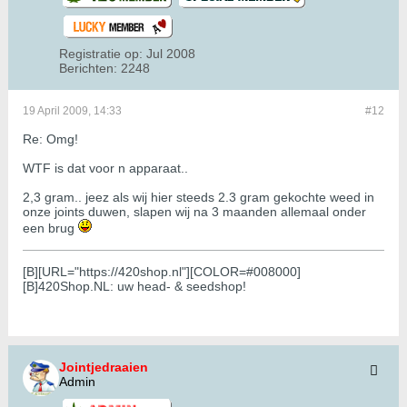
Registratie op:
Jul 2008
Berichten:
2248
19 April 2009, 14:33
#12
Re: Omg!
WTF is dat voor n apparaat..
2,3 gram.. jeez als wij hier steeds 2.3 gram gekochte weed in
onze joints duwen, slapen wij na 3 maanden allemaal onder
een brug
[B][URL="https://420shop.nl"][COLOR=#008000]
[B]420Shop.NL: uw head- & seedshop!
Jointjedraaien
Admin