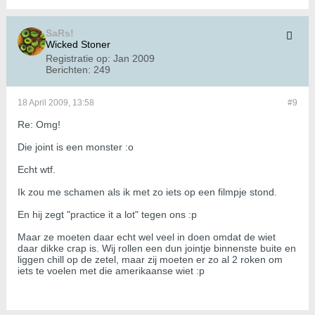
SaRs!
Wicked Stoner
Registratie op:
Jan 2009
Berichten:
249
18 April 2009, 13:58
#9
Re: Omg!
Die joint is een monster :o
Echt wtf.
Ik zou me schamen als ik met zo iets op een filmpje stond.
En hij zegt "practice it a lot" tegen ons :p
Maar ze moeten daar echt wel veel in doen omdat de wiet
daar dikke crap is. Wij rollen een dun jointje binnenste buite en
liggen chill op de zetel, maar zij moeten er zo al 2 roken om
iets te voelen met die amerikaanse wiet :p