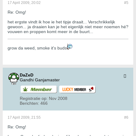
17 April 2009, 20:02
#5
Re: Omg!
het ergste vindt ik hoe ie het tipje draait... Verschrikkelijk
gewoon... ja draaien kan je het eigenlijk niet meer noemen hé?
vouwen en proppen komt meer in de buurt...
grow da weed, smoke it's buds
DaZeD
Gandhi Ganjamaster
Registratie op:
Nov 2008
Berichten:
466
17 April 2009, 21:55
#6
Re: Omg!