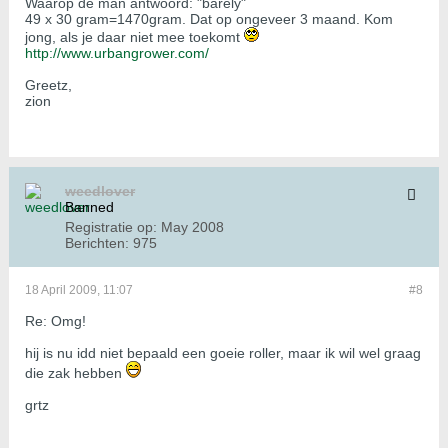
Waarop de man antwoord: "barely"
49 x 30 gram=1470gram. Dat op ongeveer 3 maand. Kom
jong, als je daar niet mee toekomt
http://www.urbangrower.com/
Greetz,
zion
weedlover
Banned
Registratie op:
May 2008
Berichten:
975
18 April 2009, 11:07
#8
Re: Omg!
hij is nu idd niet bepaald een goeie roller, maar ik wil wel graag
die zak hebben
grtz