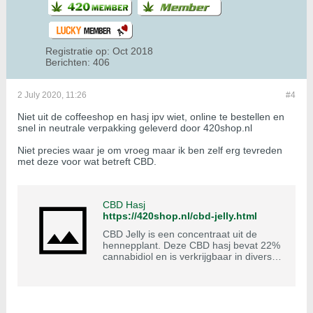
Registratie op:
Oct 2018
Berichten:
406
2 July 2020, 11:26
#4
Niet uit de coffeeshop en hasj ipv wiet, online te bestellen en
snel in neutrale verpakking geleverd door 420shop.nl
Niet precies waar je om vroeg maar ik ben zelf erg tevreden
met deze voor wat betreft CBD.
CBD Hasj
https://420shop.nl/cbd-jelly.html
CBD Jelly is een concentraat uit de
hennepplant. Deze CBD hasj bevat 22%
cannabidiol en is verkrijgbaar in diverse
varianten. Bij de meeste smaken hasj
kan je kiezen tussen 1 gram en 3 gram.