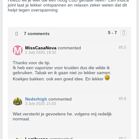
Hoezo wil je wiet die een hoog CBD gehalte heeft? Een indica
joint laat je lekker ontspannen en relaxen zeker weten dat dit
helpt tegen overspanning
5 - 7
7 comments
MissCasaNova
commented
#5.
5
2 July 2020, 19:32
Thanks voor de tip.
Ik heb een vaporizer voor kruiden dus die wilde ik
gebruiken. Tabak en ik gaan niet zo lekker samen.
Koekjes bakken: ook een goed idee. En lekker
Nederhigh
commented
#5.
6
3 July 2020, 21:03
Wiet versterkt je gevoelens he. volgens mij redelijk
normaal.
#5.
7