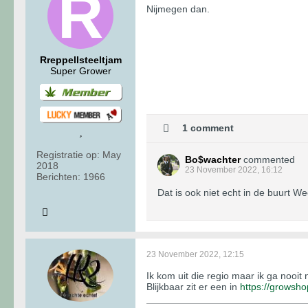
Nijmegen dan.
Rreppellsteeltjam
Super Grower
1 comment
Registratie op:
May
Bo$wachter
commented
2018
23 November 2022, 16:12
Berichten:
1966
Dat is ook niet echt in de buurt We
23 November 2022, 12:15
Ik kom uit die regio maar ik ga nooit
Blijkbaar zit er een in
https://growsho