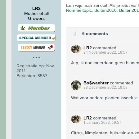
Een wijs man zei ooit: Als je iets
niet
k
LR2
Rommeltopic.
Buiten2016.
Buiten20
Mother of all
Growers
6 comments
LR2
commented
24 November 2022, 18:57
Jep, ik doe inderdaad geen binnenk
Registratie op:
Nov
2011
Berichten:
8557
Bo$wachter
commented
28 December 2022, 19:59
Wat voor andere planten kweek je 
LR2
commented
1 January 2023, 19:57
Citrus, klimplanten, huis-tuin-en-