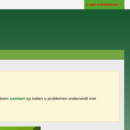
Login of Registreer
 Neem
contact
op indien u problemen ondervindt met