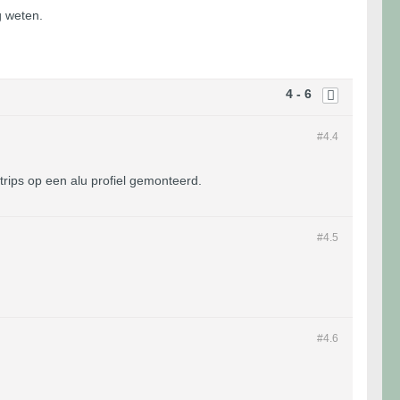
g weten.
4 - 6
#4.
4
trips op een alu profiel gemonteerd.
#4.
5
#4.
6