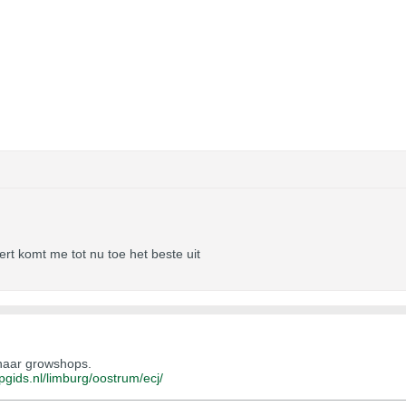
ert komt me tot nu toe het beste uit
 naar growshops.
pgids.nl/limburg/oostrum/ecj/