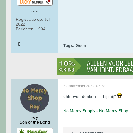
Registratie op:
Jul
2022
Berichten:
1904
Tags:
Geen
22 November 2022, 07:28
uhh even denken..... bij mij?
No Mercy Supply
-
No Mercy Shop
roy
Son of the Bong
3 comments