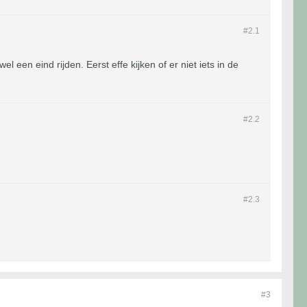
#2.
1
 een eind rijden. Eerst effe kijken of er niet iets in de
#2.
2
#2.
3
#3