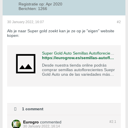
Registratie op:
Apr 2020
Berichten:
1266
30 January 2022, 16:07
#2
Als je naar Super gold zoekt kan je ze op je "eigen" website
kopen:
Super Gold Auto Semillas Autoflorecientes
https://eurogrow.es/semillas-autoflorecientes-a-granel/1237-super-gold-auto.html
Desde nuestra tienda online podrás
comprar semillas autoflorecientes Suepr
Gold Auto una de las variedades más
potente y productiva del panorama
cannábico.
1 comment
Eurogro
commented
#2.
1
30 January 2022, 16:14