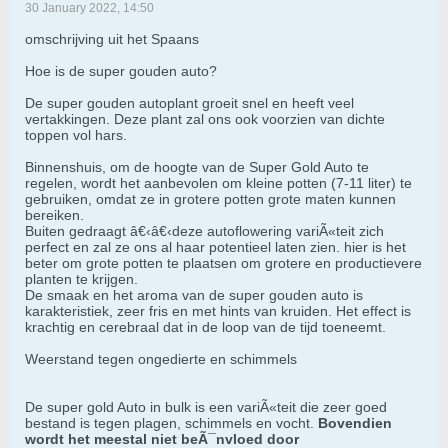
30 January 2022, 14:50
omschrijving uit het Spaans
Hoe is de super gouden auto?
De super gouden autoplant groeit snel en heeft veel
vertakkingen. Deze plant zal ons ook voorzien van dichte
toppen vol hars.
Binnenshuis, om de hoogte van de Super Gold Auto te
regelen, wordt het aanbevolen om kleine potten (7-11 liter) te
gebruiken, omdat ze in grotere potten grote maten kunnen
bereiken.
Buiten gedraagt â€‹â€‹deze autoflowering variÃ«teit zich
perfect en zal ze ons al haar potentieel laten zien. hier is het
beter om grote potten te plaatsen om grotere en productievere
planten te krijgen.
De smaak en het aroma van de super gouden auto is
karakteristiek, zeer fris en met hints van kruiden. Het effect is
krachtig en cerebraal dat in de loop van de tijd toeneemt.
Weerstand tegen ongedierte en schimmels
De super gold Auto in bulk is een variÃ«teit die zeer goed
bestand is tegen plagen, schimmels en vocht.
Bovendien
wordt het meestal niet beÃ¯nvloed door