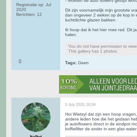
- Moeten de auto flowers getopt worde
Registratie op:
Jul
2020
Dit zijn voornamelijk mijn grootste 
Berichten:
12
dan ongeveer 2 weken op de kop in 
luchtdichte glazen bakken.
Ik hoop dat ik het hier mee red. Dit 
halen.
You do not have permission to view t
This gallery has 1 photos.
Tags:
Geen
5 July 2020, 20:34
Hoi Wietsyl dat zijn een hoop vragen
andere leden hoe die het gedaan hebb
je autoflowers direct in de eindpot mo
koffiefilter de ander in een glas wate
Italbri