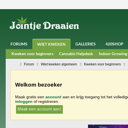
FORUMS
GALLERIES
420SHOP
WIET KWEKEN
Kweken voor beginners
Cannabis Helpdesk
Indoor Growing
Forum
Wiet kweken algemeen
Kweken voor beginners
Welkom bezoeker
Maak gratis een
account
aan en krijg toegang tot het volledi
inloggen
of registreren.
Maak een account aan!