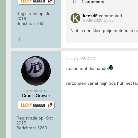
1 comment
Registratie op:
Jul
kees49
commented
2018
5 July 2020, 23:03
Berichten:
293
Niet in een klein potje meteen in ee
5 July 2020, 22:28
zaaien met die handel
verzonden vanaf mijn bos hut met t
joremkrank
Cronic Grower
Registratie op:
Oct
2015
Berichten:
3260