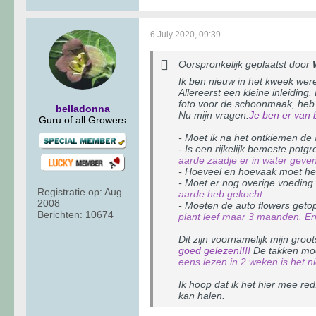
6 July 2020, 09:39
Oorspronkelijk geplaatst door
Ik ben nieuw in het kweek wer
Allereerst een kleine inleiding
foto voor de schoonmaak, heb g
belladonna
Nu mijn vragen:
Je ben er van b
Guru of all Growers
- Moet ik na het ontkiemen de a
- Is een rijkelijk bemeste po
aarde zaadje er in water geve
- Hoeveel en hoevaak moet het
- Moet er nog overige voeding 
Registratie op:
Aug
aarde heb gekocht
2008
- Moeten de auto flowers getop
Berichten:
10674
plant leef maar 3 maanden. En
Dit zijn voornamelijk mijn gro
goed gelezen!!!!
De takken moe
eens lezen in 2 weken is het n
Ik hoop dat ik het hier mee re
kan halen.