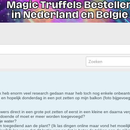
 Ik heb enorm veel research gedaan maar heb toch nog enkele onbeantwo
en en hopelijk donderdag in een pot zetten op mijn balkon (foto bijgev
wers direct in een grote pot zetten of eerst in een kleine en daarna ve
 voldoende of moet er meer worden toegevoegd?
je water?
 toegediend aan de plant? (Ik las dingen online maar vond het moeilijk 