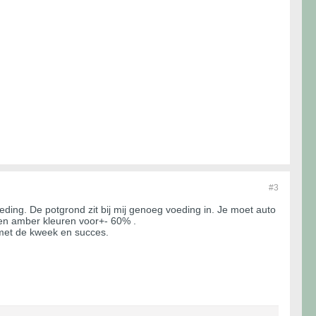
#3
eding. De potgrond zit bij mij genoeg voeding in. Je moet auto
eten amber kleuren voor+- 60% .
 met de kweek en succes.