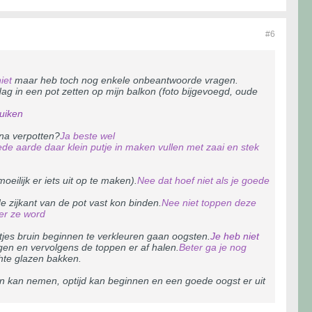
#6
iet
maar heb toch nog enkele onbeantwoorde vragen.
rdag in een pot zetten op mijn balkon (foto bijgevoegd, oude
ruiken
rna verpotten?
Ja beste wel
ede aarde daar klein putje in maken vullen met zaai en stek
ilijk er iets uit op te maken).
Nee dat hoef niet als je goede
e zijkant van de pot vast kon binden.
Nee niet toppen deze
er ze word
rtjes bruin beginnen te verkleuren gaan oogsten.
Je heb niet
en en vervolgens de toppen er af halen.
Beter ga je nog
hte glazen bakken.
nten kan nemen, optijd kan beginnen en een goede oogst er uit