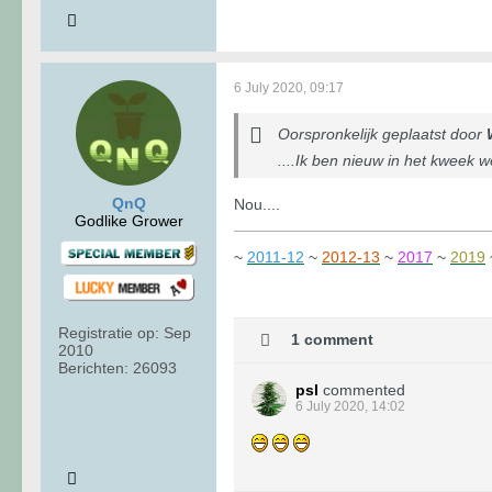
6 July 2020, 09:17
Oorspronkelijk geplaatst door
....Ik ben nieuw in het kweek 
QnQ
Nou....
Godlike Grower
~
2011-12
~
2012-13
~
2017
~
2019
Registratie op:
Sep
1 comment
2010
Berichten:
26093
psl
commented
6 July 2020, 14:02