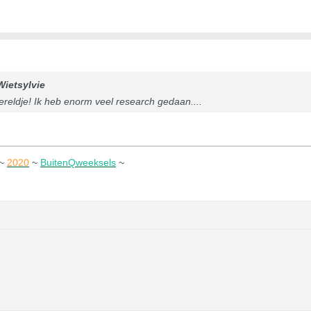
Wietsylvie
wereldje! Ik heb enorm veel research gedaan....
~
2020
~
BuitenQweeksels
~