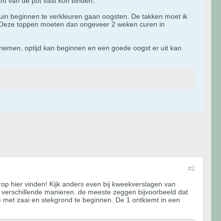
ant van de pot vast kon binden.
bruin beginnen te verkleuren gaan oogsten. De takken moet ik
. Deze toppen moeten dan ongeveer 2 weken curen in
an nemen, optijd kan beginnen en een goede oogst er uit kan
#2
rop hier vinden! Kijk anders even bij kweekverslagen van
l verschillende manieren. de meeste zeggen bijvoorbeeld dat
otje met zaai en stekgrond te beginnen. De 1 ontkiemt in een