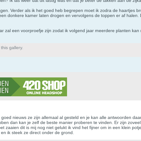
n? Ik las weer dat dit lastig was en dat je beter de takken aan de zijk
vragen. Verder als ik het goed heb begrepen moet ik zodra de haartjes 
een donkere kamer laten drogen en vervolgens de toppen er af halen
jaar zal een voorproefje zijn zodat ik volgend jaar meerdere planten k
his gallery.
, goed nieuws ze zijn allemaal al gesteld en je kan alle antwoorden daa
en dan kan je zelf de beste manier proberen te vinden. Er zijn zovee
et zaaien dit is mij nog niet gelukt ik vind het fijner om in een klein p
r en ik steek ze direct onder de grond.