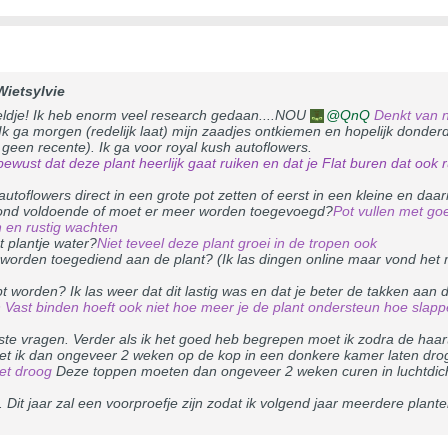
Wietsylvie
eldje! Ik heb enorm veel research gedaan....NOU
QnQ
Denkt van n
. Ik ga morgen (redelijk laat) mijn zaadjes ontkiemen en hopelijk donde
een recente). Ik ga voor royal kush autoflowers.
ewust dat deze plant heerlijk gaat ruiken en dat je Flat buren dat ook 
utoflowers direct in een grote pot zetten of eerst in een kleine en daa
tgrond voldoende of moet er meer worden toegevoegd?
Pot vullen met go
n en rustig wachten
 plantje water?
Niet teveel deze plant groei in de tropen ook
worden toegediend aan de plant? (Ik las dingen online maar vond het moe
t worden? Ik las weer dat dit lastig was en dat je beter de takken aan d
 Vast binden hoeft ook niet hoe meer je de plant ondersteun hoe slapp
otste vragen. Verder als ik het goed heb begrepen moet ik zodra de haa
t ik dan ongeveer 2 weken op de kop in een donkere kamer laten drog
iet droog
Deze toppen moeten dan ongeveer 2 weken curen in luchtdic
d. Dit jaar zal een voorproefje zijn zodat ik volgend jaar meerdere pla