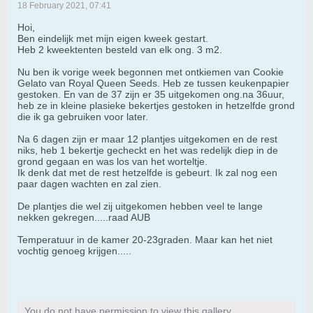
18 February 2021, 07:41
Hoi,
Ben eindelijk met mijn eigen kweek gestart.
Heb 2 kweektenten besteld van elk ong. 3 m2.
Nu ben ik vorige week begonnen met ontkiemen van Cookie
Gelato van Royal Queen Seeds. Heb ze tussen keukenpapier
gestoken. En van de 37 zijn er 35 uitgekomen ong.na 36uur,
heb ze in kleine plasieke bekertjes gestoken in hetzelfde grond
die ik ga gebruiken voor later.
Na 6 dagen zijn er maar 12 plantjes uitgekomen en de rest
niks, heb 1 bekertje gecheckt en het was redelijk diep in de
grond gegaan en was los van het worteltje.
Ik denk dat met de rest hetzelfde is gebeurt. Ik zal nog een
paar dagen wachten en zal zien.
De plantjes die wel zij uitgekomen hebben veel te lange
nekken gekregen.....raad AUB
Temperatuur in de kamer 20-23graden. Maar kan het niet
vochtig genoeg krijgen.....
You do not have permission to view this gallery.