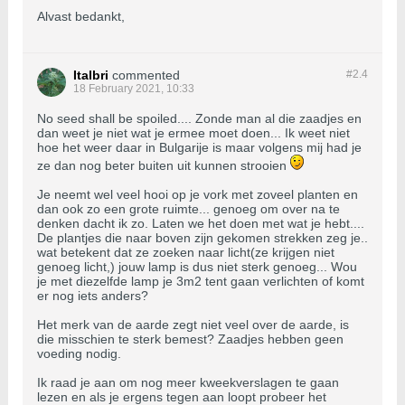
Alvast bedankt,
Italbri
commented
#2.
4
18 February 2021, 10:33
No seed shall be spoiled.... Zonde man al die zaadjes en
dan weet je niet wat je ermee moet doen... Ik weet niet
hoe het weer daar in Bulgarije is maar volgens mij had je
ze dan nog beter buiten uit kunnen strooien
Je neemt wel veel hooi op je vork met zoveel planten en
dan ook zo een grote ruimte... genoeg om over na te
denken dacht ik zo. Laten we het doen met wat je hebt....
De plantjes die naar boven zijn gekomen strekken zeg je..
wat betekent dat ze zoeken naar licht(ze krijgen niet
genoeg licht,) jouw lamp is dus niet sterk genoeg... Wou
je met diezelfde lamp je 3m2 tent gaan verlichten of komt
er nog iets anders?
Het merk van de aarde zegt niet veel over de aarde, is
die misschien te sterk bemest? Zaadjes hebben geen
voeding nodig.
Ik raad je aan om nog meer kweekverslagen te gaan
lezen en als je ergens tegen aan loopt probeer het