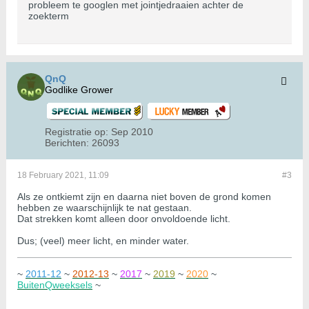
probleem te googlen met jointjedraaien achter de
zoekterm
QnQ
Godlike Grower
Registratie op:
Sep 2010
Berichten:
26093
18 February 2021, 11:09
#3
Als ze ontkiemt zijn en daarna niet boven de grond komen
hebben ze waarschijnlijk te nat gestaan.
Dat strekken komt alleen door onvoldoende licht.
Dus; (veel) meer licht, en minder water.
~
2011-12
~
2012-13
~
2017
~
2019
~
2020
~
BuitenQweeksels
~