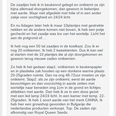
De zaadjes heb ik in keukenrol gelegd en ontkiemt ze zijn
bijna allemaal doorgekomen, dan gewoon in bekertjes
met aarde. Maar niet afgedekt met folie of in een ander
zakje voor vochtigheid en 24/24 licht.
En nu 6dagen later heb ik maar 10plantjes met gestrekte
nekken en de andere komen niet boven, ik heb een potje
gecheckt en het zaadje was los van het wortelje. Licht het
aan de potgrond of....
Ik heb nog een 50 tal zaadjes in de koelkast. Zou ik er
nog 20 ontkiemen. Ik heb 2 kweektenten. Dus ik kan wel
al starten met de 10 plantjes die al zijn doorgekomen en
gewoon terug nieuwe zaden ontkiemen.
Zo heb ik het gedaan stap1: ontkiemen in keukenpapier
en in plastieke zak houden op een donkere warme plaats
20-25graden ruimte. Dan na ong 48-72uur moeten ze zijn
ontkiemt. Stap2: als ze zijn ontkiemt, eerst de aarde
bevochtigen en dan voorzichtig in aarde zetten met
worteltje naar beneden ong.1cm in de grond en lichtjes
afdekken met aarde. Dan heb ik ze in een doos gezet
met een led lamp 24/24 licht. In een kamer met temp. 22-
25graden. Ik heb 1 soort aarde van het merk CANNA, Ik
heb hier een growshop gevonden in Bulgarije die
nederlandse producten verkoopt, Top. De zaden zijn
afkomstig van Royal Queen Seeds.