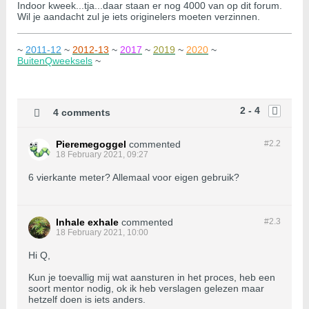
Indoor kweek...tja...daar staan er nog 4000 van op dit forum.
Wil je aandacht zul je iets originelers moeten verzinnen.
~
2011-12
~
2012-13
~
2017
~
2019
~
2020
~
BuitenQweeksels
~
2 - 4
4 comments
Pieremegoggel
commented
#2.
2
18 February 2021, 09:27
6 vierkante meter? Allemaal voor eigen gebruik?
Inhale exhale
commented
#2.
3
18 February 2021, 10:00
Hi Q,
Kun je toevallig mij wat aansturen in het proces, heb een
soort mentor nodig, ok ik heb verslagen gelezen maar
hetzelf doen is iets anders.