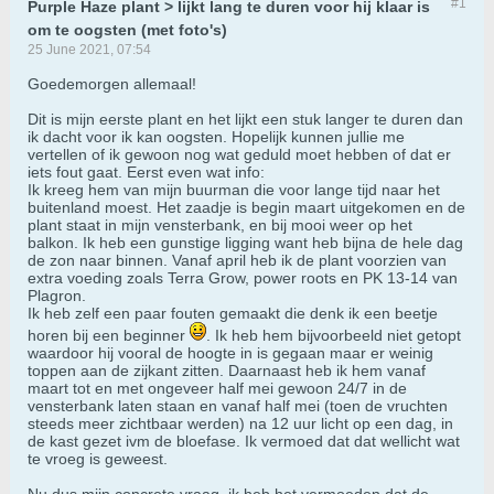
#1
Purple Haze plant > lijkt lang te duren voor hij klaar is
om te oogsten (met foto's)
25 June 2021, 07:54
Goedemorgen allemaal!
Dit is mijn eerste plant en het lijkt een stuk langer te duren dan
ik dacht voor ik kan oogsten. Hopelijk kunnen jullie me
vertellen of ik gewoon nog wat geduld moet hebben of dat er
iets fout gaat. Eerst even wat info:
Ik kreeg hem van mijn buurman die voor lange tijd naar het
buitenland moest. Het zaadje is begin maart uitgekomen en de
plant staat in mijn vensterbank, en bij mooi weer op het
balkon. Ik heb een gunstige ligging want heb bijna de hele dag
de zon naar binnen. Vanaf april heb ik de plant voorzien van
extra voeding zoals Terra Grow, power roots en PK 13-14 van
Plagron.
Ik heb zelf een paar fouten gemaakt die denk ik een beetje
horen bij een beginner
. Ik heb hem bijvoorbeeld niet getopt
waardoor hij vooral de hoogte in is gegaan maar er weinig
toppen aan de zijkant zitten. Daarnaast heb ik hem vanaf
maart tot en met ongeveer half mei gewoon 24/7 in de
vensterbank laten staan en vanaf half mei (toen de vruchten
steeds meer zichtbaar werden) na 12 uur licht op een dag, in
de kast gezet ivm de bloefase. Ik vermoed dat dat wellicht wat
te vroeg is geweest.