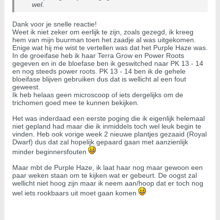
wel.
Dank voor je snelle reactie!
Weet ik niet zeker om eerlijk te zijn, zoals gezegd, ik kreeg
hem van mijn buurman toen het zaadje al was uitgekomen.
Enige wat hij me wist te vertellen was dat het Purple Haze was.
In de groeifase heb ik haar Terra Grow en Power Roots
gegeven en in de bloefase ben ik geswitched naar PK 13 - 14
en nog steeds power roots. PK 13 - 14 ben ik de gehele
bloeifase blijven gebruiken dus dat is wellicht al een fout
geweest.
Ik heb helaas geen microscoop of iets dergelijks om de
trichomen goed mee te kunnen bekijken.
Het was inderdaad een eerste poging die ik eigenlijk helemaal
niet gepland had maar die ik inmiddels toch wel leuk begin te
vinden. Heb ook vorige week 2 nieuwe plantjes gezaaid (Royal
Dwarf) dus dat zal hopelijk gepaard gaan met aanzienlijk
minder beginnersfouten
Maar mbt de Purple Haze, ik laat haar nog maar gewoon een
paar weken staan om te kijken wat er gebeurt. De oogst zal
wellicht niet hoog zijn maar ik neem aan/hoop dat er toch nog
wel iets rookbaars uit moet gaan komen