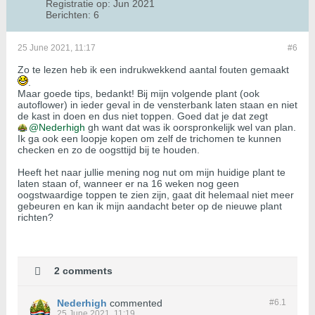
Registratie op:
Jun 2021
Berichten:
6
25 June 2021, 11:17
#6
Zo te lezen heb ik een indrukwekkend aantal fouten gemaakt
.
Maar goede tips, bedankt! Bij mijn volgende plant (ook
autoflower) in ieder geval in de vensterbank laten staan en niet
de kast in doen en dus niet toppen. Goed dat je dat zegt
Nederhigh
gh want dat was ik oorspronkelijk wel van plan.
Ik ga ook een loopje kopen om zelf de trichomen te kunnen
checken en zo de oogsttijd bij te houden.
Heeft het naar jullie mening nog nut om mijn huidige plant te
laten staan of, wanneer er na 16 weken nog geen
oogstwaardige toppen te zien zijn, gaat dit helemaal niet meer
gebeuren en kan ik mijn aandacht beter op de nieuwe plant
richten?
2 comments
Nederhigh
commented
#6.
1
25 June 2021, 11:19