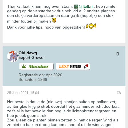
Thanks, laat ik hem nog even staan.
Italbri
, heb ruimte
genoeg op de vensterbank dus heb idd al 2 andere plantjes
een stukje verderop staan en daar ga ik (hopelijk) een stuk
minder fouten bij maken
Dank voor jullie tips, hoop van opgestoken!
Old dawg
Expert Grower
Registratie op:
Apr 2020
Berichten:
1266
25 June 2021, 15:04
#8
Het beste is dat je de (nieuwe) plantjes buiten op balkon zet,
achter glas krijg je strek doordat het glas minder licht doorlaat,
zelfs al is het bewolkt dan nog is de lichtopbrengst groter, en
heb je ook geen strek.
Zou alleen de planten binnen zetten bij heftige regen/wind als
ze niet op balkon droog kunnen staan of uit de windvlagen.