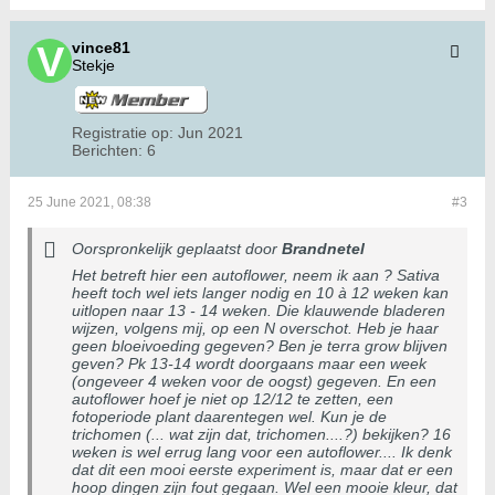
vince81
Stekje
Registratie op:
Jun 2021
Berichten:
6
25 June 2021, 08:38
#3
Oorspronkelijk geplaatst door
Brandnetel
Het betreft hier een autoflower, neem ik aan ? Sativa
heeft toch wel iets langer nodig en 10 à 12 weken kan
uitlopen naar 13 - 14 weken. Die klauwende bladeren
wijzen, volgens mij, op een N overschot. Heb je haar
geen bloeivoeding gegeven? Ben je terra grow blijven
geven? Pk 13-14 wordt doorgaans maar een week
(ongeveer 4 weken voor de oogst) gegeven. En een
autoflower hoef je niet op 12/12 te zetten, een
fotoperiode plant daarentegen wel. Kun je de
trichomen (... wat zijn dat, trichomen....?) bekijken? 16
weken is wel errug lang voor een autoflower.... Ik denk
dat dit een mooi eerste experiment is, maar dat er een
hoop dingen zijn fout gegaan. Wel een mooie kleur, dat