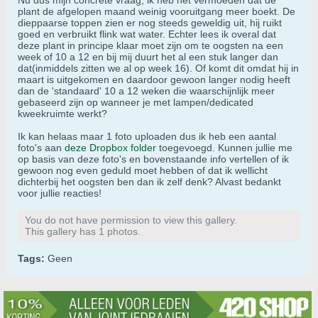
Nu dus mijn concrete vraag, ik heb het vermoeden dat de
plant de afgelopen maand weinig vooruitgang meer boekt. De
dieppaarse toppen zien er nog steeds geweldig uit, hij ruikt
goed en verbruikt flink wat water. Echter lees ik overal dat
deze plant in principe klaar moet zijn om te oogsten na een
week of 10 a 12 en bij mij duurt het al een stuk langer dan
dat(inmiddels zitten we al op week 16). Of komt dit omdat hij in
maart is uitgekomen en daardoor gewoon langer nodig heeft
dan de 'standaard' 10 a 12 weken die waarschijnlijk meer
gebaseerd zijn op wanneer je met lampen/dedicated
kweekruimte werkt?
Ik kan helaas maar 1 foto uploaden dus ik heb een aantal
foto's aan
deze Dropbox folder
toegevoegd. Kunnen jullie me
op basis van deze foto's en bovenstaande info vertellen of ik
gewoon nog even geduld moet hebben of dat ik wellicht
dichterbij het oogsten ben dan ik zelf denk? Alvast bedankt
voor jullie reacties!
You do not have permission to view this gallery.
This gallery has 1 photos.
Tags:
Geen