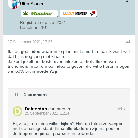
Ultra Stoner
Registratie op:
Jul 2021
Berichten:
101
17 September 2021, 17:25
#4
Ik heb geen idee waarom je plant niet smurft, maar ik weet wel
dat hij is nog lang niet klaar is..
Je kunt jezelf het beste even inlezen op het aflezen van
trichomen, maar om een idee te geven: die witte haren mogen
wel 60% bruin worden/zijn.
1 comment
Dokterdon
commented
#4.
1
25 September 2021, 11:14
Hi, zou je nu eens willen kijken? Heb de foto’s vervangen
met de huidige staat. Bijna alle bladeren zijn nu geel en
de toppen beginnen paars/bruin te worden.