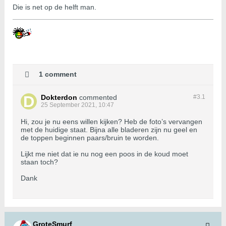
Die is net op de helft man.
1 comment
Dokterdon
commented
#3.
1
25 September 2021, 10:47
Hi, zou je nu eens willen kijken? Heb de foto’s vervangen
met de huidige staat. Bijna alle bladeren zijn nu geel en
de toppen beginnen paars/bruin te worden.
Lijkt me niet dat ie nu nog een poos in de koud moet
staan toch?
Dank
GroteSmurf