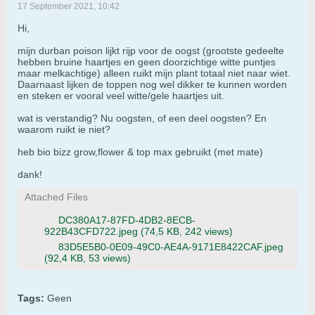
17 September 2021, 10:42
Hi,
mijn durban poison lijkt rijp voor de oogst (grootste gedeelte
hebben bruine haartjes en geen doorzichtige witte puntjes
maar melkachtige) alleen ruikt mijn plant totaal niet naar wiet.
Daarnaast lijken de toppen nog wel dikker te kunnen worden
en steken er vooral veel witte/gele haartjes uit.
wat is verstandig? Nu oogsten, of een deel oogsten? En
waarom ruikt ie niet?
heb bio bizz grow,flower & top max gebruikt (met mate)
dank!
Attached Files
DC380A17-87FD-4DB2-8ECB-
922B43CFD722.jpeg
(74,5 KB, 242 views)
83D5E5B0-0E09-49C0-AE4A-9171E8422CAF.jpeg
(92,4 KB, 53 views)
Tags:
Geen