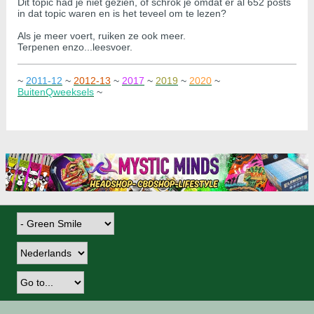
Dit topic had je niet gezien, of schrok je omdat er al 652 posts
in dat topic waren en is het teveel om te lezen?
Als je meer voert, ruiken ze ook meer.
Terpenen enzo...leesvoer.
~
2011-12
~
2012-13
~
2017
~
2019
~
2020
~
BuitenQweeksels
~