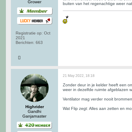
Grower
buiten van het regenachtige weer natu
Registratie op:
Oct
2021
Berichten:
663
21 May 2022, 18:18
Zonder deur in je kelder heeft een on
weer in dezelfde ruimte afgeblazen w
Ventilator mag verder nooit brommen
Highrider
Wat Flip zegt: Alles aan zetten en mo
Gandhi
Ganjamaster