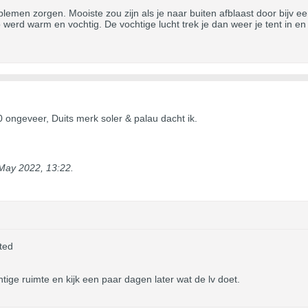
lemen zorgen. Mooiste zou zijn als je naar buiten afblaast door bijv ee
werd warm en vochtig. De vochtige lucht trek je dan weer je tent in en di
150 ongeveer, Duits merk soler & palau dacht ik.
May 2022, 13:22
.
ted
htige ruimte en kijk een paar dagen later wat de lv doet.