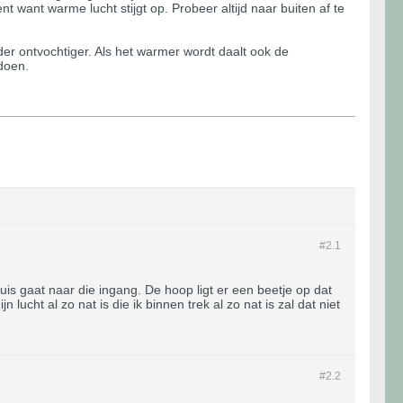
nt want warme lucht stijgt op. Probeer altijd naar buiten af te
nder ontvochtiger. Als het warmer wordt daalt ook de
 doen.
#2.
1
uis gaat naar die ingang. De hoop ligt er een beetje op dat
lucht al zo nat is die ik binnen trek al zo nat is zal dat niet
#2.
2