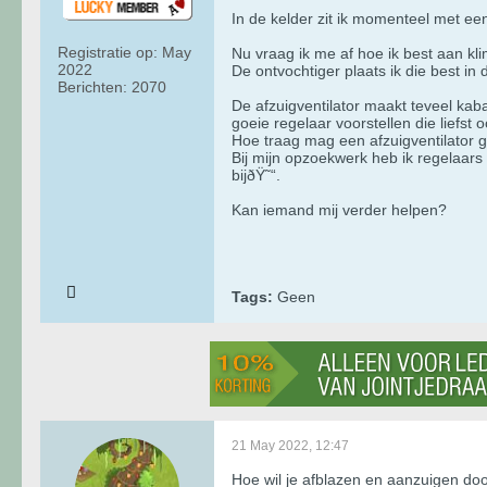
In de kelder zit ik momenteel met e
Registratie op:
May
Nu vraag ik me af hoe ik best aan kl
2022
De ontvochtiger plaats ik die best in
Berichten:
2070
De afzuigventilator maakt teveel kab
goeie regelaar voorstellen die liefs
Hoe traag mag een afzuigventilator 
Bij mijn opzoekwerk heb ik regelaar
bijðŸ˜“.
Kan iemand mij verder helpen?
Tags:
Geen
21 May 2022, 12:47
Hoe wil je afblazen en aanzuigen door