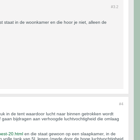
#3.
2
t staat in de woonkamer en die hoor je niet, alleen de
#4
tdruk in de tent waardoor lucht naar binnen getrokken wordt
elf gaan bijdragen aan verhoogde luchtvochtigheid die omlaag
best-20.html
en die staat gewoon op een slaapkamer, in de
en volle tank van 5L legen (mede door de hoge luchtvochtigheid