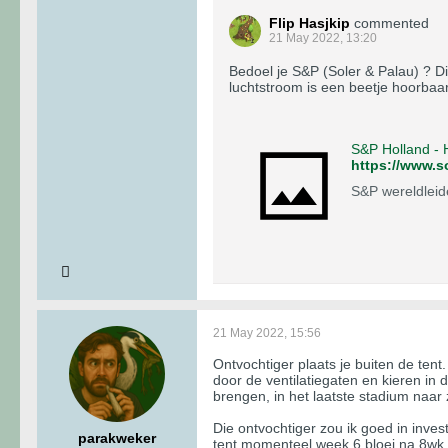
Flip Hasjkip
commented
21 May 2022, 13:20
Bedoel je S&P (Soler & Palau) ? Di
luchtstroom is een beetje hoorbaar
S&P Holland -
https://www.s
S&P wereldleide
21 May 2022, 15:56
Ontvochtiger plaats je buiten de tent
door de ventilatiegaten en kieren in
brengen, in het laatste stadium naar 
Die ontvochtiger zou ik goed in inves
parakweker
tent momenteel week 6 bloei na 8wk g