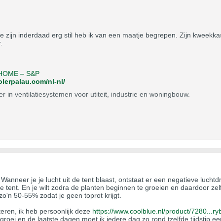
e zijn inderdaad erg stil heb ik van een maatje begrepen. Zijn kweekkas
.
 HOME – S&P
olerpalau.com/nl-nl/
r in ventilatiesystemen voor utiteit, industrie en woningbouw.
. Wanneer je je lucht uit de tent blaast, ontstaat er een negatieve luch
 de tent. En je wilt zodra de planten beginnen te groeien en daardoor z
zo'n 50-55% zodat je geen toprot krijgt.
teren, ik heb persoonlijk deze
https://www.coolblue.nl/product/7280...ry
roei en de laatste dagen moet ik iedere dag zo rond tzelfde tijdstip e