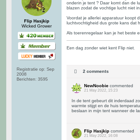
onderin je tent ? Daar komt dan de luc
blazen zodat de vochtige lucht niet in 
Voordat je allerlei apparatuur koopt 
Flip Hasjkip
luchtvochtigheid dus grote kans dat 
Wicked Grower
Als toerenregelaar kan je het beste e
Een dag zonder wiet kent Flip niet.
Registratie op:
Sep
2 comments
2008
Berichten:
3595
NewNoobie
commented
21 May 2022, 15:23
In de tent gebeurt dit inderdaad z
warmte stijgt en de huis temperatuur
beslaan in mijn tent wanneer de 
Flip Hasjkip
commented
21 May 2022, 16:08