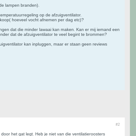
 de lampen branden).
temperatuurregeling op de afzuigventilator.
ger koop( hoeveel vocht afnemen per dag etc)?
dringen dat die minder lawaai kan maken. Kan er mij iemand een
nder dat de afzuigventilator te veel begint te brommen?
igventilator kan inpluggen, maar er staan geen reviews
#2
oor het gat legt. Heb je niet van die ventilatieroosters