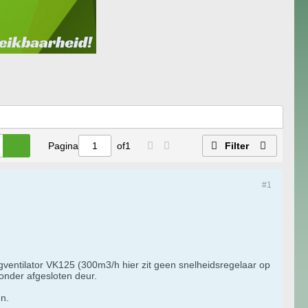
Pagina
of
1
Filter
#1
entilator VK125 (300m3/h hier zit geen snelheidsregelaar op
zonder afgesloten deur.
en.