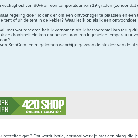
en vochtigheid van 80% en een temperatuur van 19 graden (zonder dat
imaat regeling doe? Ik denk er om een ontvochtiger te plaatsen en een 
 de tent of uit de tent in de kelder? Waar let ik op als ik een ontvochti
aal, met wat research heb ik vernomen als ik het toerental kan terug 
t ook de draaisnelheid kan aanpassen aan een ingestelde temperatuur zo
gaan?
s van SmsCom tegen gekomen waarbij je gewoon de stekker van de afzu
 hetzelfde gat ? Dat wordt lastig, normaal werk je met een slang die je d