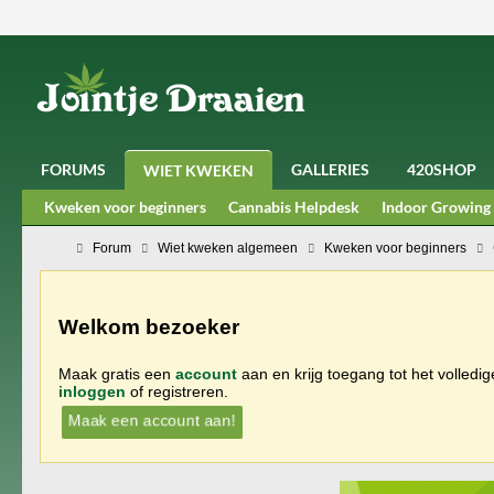
FORUMS
GALLERIES
420SHOP
WIET KWEKEN
Kweken voor beginners
Cannabis Helpdesk
Indoor Growing
Forum
Wiet kweken algemeen
Kweken voor beginners
Welkom bezoeker
Maak gratis een
account
aan en krijg toegang tot het volledi
inloggen
of registreren.
Maak een account aan!