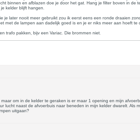
ht binnen en afblazen doe je door het gat. Hang je filter boven in de te
je kelder blijft hangen.
die je later nooit meer gebruikt zou ik eerst eens een ronde draaien zo
het met de lampen aan dadelijk goed is en je er niks meer aan hoeft te
en trafo pakken, bijv een Variac. Die brommen niet.
o maar om in de kelder te geraken is er maar 1 opening en mijn afvoerb
 lucht naast de afvoerbuis naar beneden in mijn kelder dwarelt. Als mijn 
lampen uitgaan?