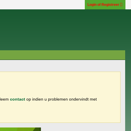
Login of Registreer
 Neem
contact
op indien u problemen ondervindt met