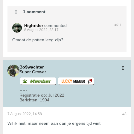
1 comment
Highrider
commented
#7.
1
8 August 2022, 23:17
Omdat de potten leeg zijn?
Bo$wachter
Super Grower
Registratie op:
Jul 2022
Berichten:
1904
7 August 2022, 14:58
#8
Wil ik niet, maar neem aan dan je ergens tijd wint