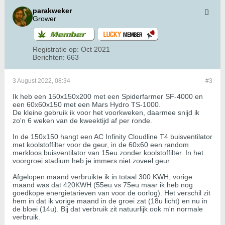
parakweker
Grower
Registratie op:
Oct 2021
Berichten:
663
3 August 2022, 08:34
#3
Ik heb een 150x150x200 met een Spiderfarmer SF-4000 en
een 60x60x150 met een Mars Hydro TS-1000.
De kleine gebruik ik voor het voorkweken, daarmee snijd ik
zo'n 6 weken van de kweektijd af per ronde.
In de 150x150 hangt een AC Infinity Cloudline T4 buisventilator
met koolstoffilter voor de geur, in de 60x60 een random
merkloos buisventilator van 15eu zonder koolstoffilter. In het
voorgroei stadium heb je immers niet zoveel geur.
Afgelopen maand verbruikte ik in totaal 300 KWH, vorige
maand was dat 420KWH (55eu vs 75eu maar ik heb nog
goedkope energietarieven van voor de oorlog). Het verschil zit
hem in dat ik vorige maand in de groei zat (18u licht) en nu in
de bloei (14u). Bij dat verbruik zit natuurlijk ook m'n normale
verbruik.