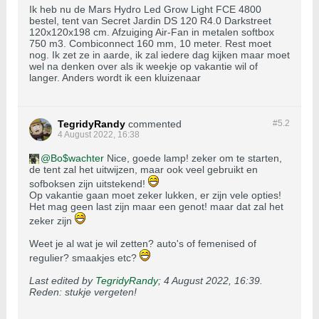
Ik heb nu de Mars Hydro Led Grow Light FCE 4800
bestel, tent van Secret Jardin DS 120 R4.0 Darkstreet
120x120x198 cm. Afzuiging Air-Fan in metalen softbox
750 m3. Combiconnect 160 mm, 10 meter. Rest moet
nog. Ik zet ze in aarde, ik zal iedere dag kijken maar moet
wel na denken over als ik weekje op vakantie wil of
langer. Anders wordt ik een kluizenaar
TegridyRandy
commented
#5.
2
4 August 2022, 16:38
Bo$wachter
Nice, goede lamp! zeker om te starten,
de tent zal het uitwijzen, maar ook veel gebruikt en
sofboksen zijn uitstekend!
Op vakantie gaan moet zeker lukken, er zijn vele opties!
Het mag geen last zijn maar een genot! maar dat zal het
zeker zijn
Weet je al wat je wil zetten? auto's of femenised of
regulier? smaakjes etc?
Last edited by
TegridyRandy
;
4 August 2022, 16:39
.
Reden:
stukje vergeten!