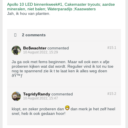
Apollo 10 LED binnenkweek#1,
Cakemaster tryouts
;
aardse
mineralen, niet balen;
Waterparadijs ;
Kaaswaters
Jah, ik hou van planten.
2 comments
Bo$wachter
commented
#15.
1
10 August 2022, 15:29
Ja ga ook met fems beginnen. Maar wil ook een x afje
proberen kijken wat dat wordt. Regulier vind ik tot nu toe
nog te spannend zie ik t te laat ken ik alles weg doen
ðŸ™ƒ
TegridyRandy
commented
#15.
2
10 August 2022, 15:47
klopt, en zeker proberen dan
dan merk je het zelf heel
snel, heb ik ook gedaan hoor!