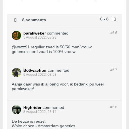
6 - 8
8 comments
parakweker
commented
#6.
6
5 August 2022, 08:23
@wezz91 regulier zaad is 50/50 man/vrouw,
gefeminiseerd zaad is 100% vrouw
Bo$wachter
commented
#6.
7
5 August 2022, 08:53
Aahja daar was ik al bang voor, ik bedank jou weer
parakweker!
Highrider
commented
#6.
8
8 August 2022, 23:14
De keuze is reuze:
White choco - Amsterdam genetics