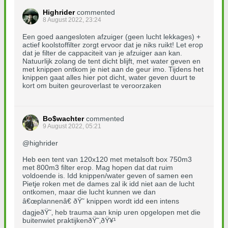
Highrider
commented
8 August 2022, 23:24
Een goed aangesloten afzuiger (geen lucht lekkages) +
actief koolstoffilter zorgt ervoor dat je niks ruikt! Let erop
dat je filter de cappaciteit van je afzuiger aan kan.
Natuurlijk zolang de tent dicht blijft, met water geven en
met knippen ontkom je niet aan de geur imo. Tijdens het
knippen gaat alles hier pot dicht, water geven duurt te
kort om buiten geuroverlast te veroorzaken
Bo$wachter
commented
9 August 2022, 05:21
@highrider
Heb een tent van 120x120 met metalsoft box 750m3
met 800m3 filter erop. Mag hopen dat dat ruim
voldoende is. Idd knippen/water geven of samen een
Pietje roken met de dames zal ik idd niet aan de lucht
ontkomen, maar die lucht kunnen we dan
â€œplannenâ€ ðŸ˜ knippen wordt idd een intens
dagjeðŸ˜‚ heb trauma aan knip uren opgelopen met die
buitenwiet praktijkenðŸ˜‚ðŸ¥¹