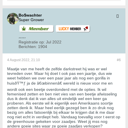
Bo$wachter
Super Grower
Registratie op:
Jul 2022
Berichten:
1904
4 August 2022, 21:10
#6
Maatje van me heeft de zelfde darkstreet hij was er wel
tevreden over. Maar hij doet t ook pas een jaartje, dus wie
weet hebben we over een paar jaar als nog een gorilla in
huisðŸ™ƒ ja de â€œbinnenâ€ wereld is nieuw voor me en
wordt ook een beetje overdonderd met de opties. Ik wil
femenised zetten en ben niet vies van een beetje afwisseling
dus ik denk dat ik van alles uit eindelijk wel een keer ga
proberen. Als eerste wil ik eigenlijk een Amerikaans soortje
zetten denk ik. Maar heel eerlijk gezegd ben ik zo druk nog
bezig om alles fatsoenlijk bij elkaar te krijgen dat ik me daar
nog niet echt in verdiept heb. Vandaag toevallig voor t eerst op
de greenhouse gekeken voor zaadjes. Weet jij mss nog
andere goeie sites waar ze goeie zaadjes verkopen?