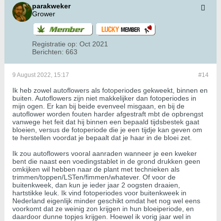
parakweker
Grower
Registratie op:
Oct 2021
Berichten:
663
9 August 2022, 15:17
#14
Ik heb zowel autoflowers als fotoperiodes gekweekt, binnen en
buiten. Autoflowers zijn niet makkelijker dan fotoperiodes in
mijn ogen. Er kan bij beide evenveel misgaan, en bij de
autoflower worden fouten harder afgestraft mbt de opbrengst
vanwege het feit dat hij binnen een bepaald tijdsbestek gaat
bloeien, versus de fotoperiode die je een tijdje kan geven om
te herstellen voordat je bepaalt dat je haar in de bloei zet.
Ik zou autoflowers vooral aanraden wanneer je een kweker
bent die naast een voedingstablet in de grond drukken geen
omkijken wil hebben naar de plant met technieken als
trimmen/toppen/LSTen/fimmen/whatever. Of voor de
buitenkweek, dan kun je ieder jaar 2 oogsten draaien,
hartstikke leuk. Ik vind fotoperiodes voor buitenkweek in
Nederland eigenlijk minder geschikt omdat het nog wel eens
voorkomt dat ze weinig zon krijgen in hun bloeiperiode, en
daardoor dunne topjes krijgen. Hoewel ik vorig jaar wel in