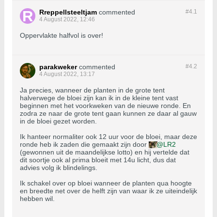
Rreppellsteeltjam
commented
#4.
1
4 August 2022, 12:46
Oppervlakte halfvol is over!
parakweker
commented
#4.
2
4 August 2022, 13:17
Ja precies, wanneer de planten in de grote tent
halverwege de bloei zijn kan ik in de kleine tent vast
beginnen met het voorkweken van de nieuwe ronde. En
zodra ze naar de grote tent gaan kunnen ze daar al gauw
in de bloei gezet worden.
Ik hanteer normaliter ook 12 uur voor de bloei, maar deze
ronde heb ik zaden die gemaakt zijn door
LR2
(gewonnen uit de maandelijkse lotto) en hij vertelde dat
dit soortje ook al prima bloeit met 14u licht, dus dat
advies volg ik blindelings.
Ik schakel over op bloei wanneer de planten qua hoogte
en breedte net over de helft zijn van waar ik ze uiteindelijk
hebben wil.