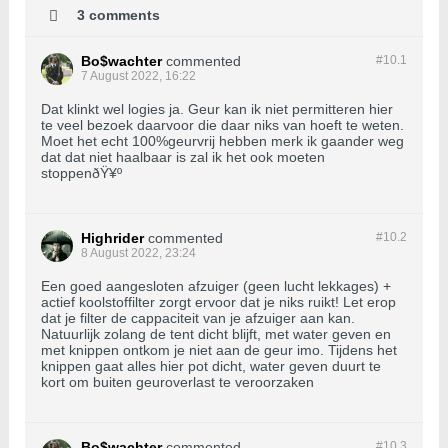
3 comments
Bo$wachter
commented
#10.
1
7 August 2022, 16:22
Dat klinkt wel logies ja. Geur kan ik niet permitteren hier
te veel bezoek daarvoor die daar niks van hoeft te weten.
Moet het echt 100%geurvrij hebben merk ik gaander weg
dat dat niet haalbaar is zal ik het ook moeten
stoppenðŸ¥º
Highrider
commented
#10.
2
8 August 2022, 23:24
Een goed aangesloten afzuiger (geen lucht lekkages) +
actief koolstoffilter zorgt ervoor dat je niks ruikt! Let erop
dat je filter de cappaciteit van je afzuiger aan kan.
Natuurlijk zolang de tent dicht blijft, met water geven en
met knippen ontkom je niet aan de geur imo. Tijdens het
knippen gaat alles hier pot dicht, water geven duurt te
kort om buiten geuroverlast te veroorzaken
Bo$wachter
commented
#10.
3