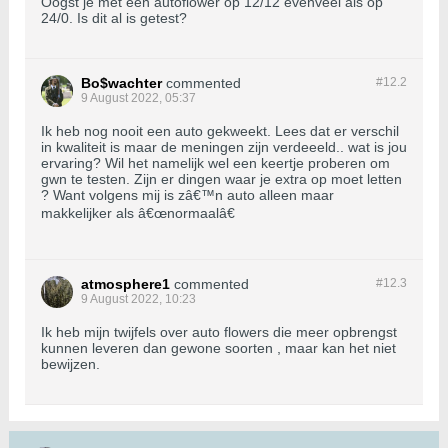
Oogst je met een autoflower op 12/12 evenveel als op
24/0. Is dit al is getest?
Bo$wachter
commented
#12.
2
9 August 2022, 05:37
Ik heb nog nooit een auto gekweekt. Lees dat er verschil
in kwaliteit is maar de meningen zijn verdeeeld.. wat is jou
ervaring? Wil het namelijk wel een keertje proberen om
gwn te testen. Zijn er dingen waar je extra op moet letten
? Want volgens mij is zâ€™n auto alleen maar
makkelijker als â€œnormaalâ€
atmosphere1
commented
#12.
3
9 August 2022, 10:23
Ik heb mijn twijfels over auto flowers die meer opbrengst
kunnen leveren dan gewone soorten , maar kan het niet
bewijzen.