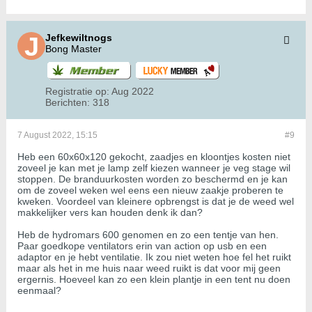
Jefkewiltnogs
Bong Master
Registratie op:
Aug 2022
Berichten:
318
7 August 2022, 15:15
#9
Heb een 60x60x120 gekocht, zaadjes en kloontjes kosten niet
zoveel je kan met je lamp zelf kiezen wanneer je veg stage wil
stoppen. De branduurkosten worden zo beschermd en je kan
om de zoveel weken wel eens een nieuw zaakje proberen te
kweken. Voordeel van kleinere opbrengst is dat je de weed wel
makkelijker vers kan houden denk ik dan?
Heb de hydromars 600 genomen en zo een tentje van hen.
Paar goedkope ventilators erin van action op usb en een
adaptor en je hebt ventilatie. Ik zou niet weten hoe fel het ruikt
maar als het in me huis naar weed ruikt is dat voor mij geen
ergernis. Hoeveel kan zo een klein plantje in een tent nu doen
eenmaal?