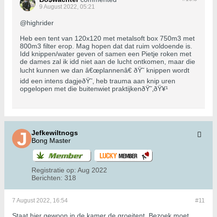
9 August 2022, 05:21
@highrider
Heb een tent van 120x120 met metalsoft box 750m3 met
800m3 filter erop. Mag hopen dat dat ruim voldoende is.
Idd knippen/water geven of samen een Pietje roken met
de dames zal ik idd niet aan de lucht ontkomen, maar die
lucht kunnen we dan â€œplannenâ€ ðŸ˜ knippen wordt
idd een intens dagjeðŸ˜‚ heb trauma aan knip uren
opgelopen met die buitenwiet praktijkenðŸ˜‚ðŸ¥¹
Jefkewiltnogs
Bong Master
Registratie op:
Aug 2022
Berichten:
318
7 August 2022, 16:54
#11
Staat hier gewoon in de kamer de groeitent. Bezoek moet