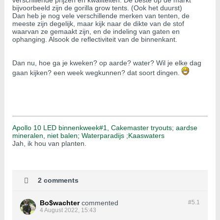
verschillende prijzen en kwaliteiten. De beste op de markt
bijvoorbeeld zijn de gorilla grow tents. (Ook het duurst)
Dan heb je nog vele verschillende merken van tenten, de
meeste zijn degelijk, maar kijk naar de dikte van de stof
waarvan ze gemaakt zijn, en de indeling van gaten en
ophanging. Alsook de reflectiviteit van de binnenkant.
Dan nu, hoe ga je kweken? op aarde? water? Wil je elke dag
gaan kijken? een week wegkunnen? dat soort dingen.
Apollo 10 LED binnenkweek#1,
Cakemaster tryouts
;
aardse
mineralen, niet balen;
Waterparadijs ;
Kaaswaters
Jah, ik hou van planten.
2 comments
Bo$wachter
commented
#5.
1
4 August 2022, 15:43