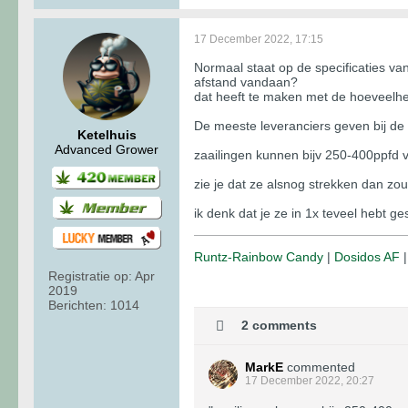
17 December 2022, 17:15
Normaal staat op de specificaties v
afstand vandaan?
dat heeft te maken met de hoeveelhei
De meeste leveranciers geven bij de 
Ketelhuis
Advanced Grower
zaailingen kunnen bijv 250-400ppfd 
zie je dat ze alsnog strekken dan zou
ik denk dat je ze in 1x teveel hebt g
Runtz-Rainbow Candy
|
Dosidos AF
Registratie op:
Apr
2019
Berichten:
1014
2 comments
MarkE
commented
17 December 2022, 20:27