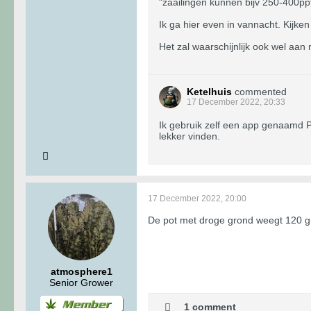
"zaailingen kunnen bijv 250-400pp
Ik ga hier even in vannacht. Kijken
Het zal waarschijnlijk ook wel aan
Ketelhuis
commented
17 December 2022, 20:33
Ik gebruik zelf een app genaamd Ph
lekker vinden.
17 December 2022, 20:00
De pot met droge grond weegt 120 gr
atmosphere1
Senior Grower
1 comment