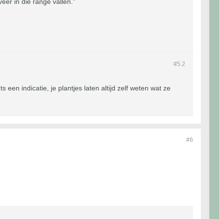
er in die range vallen."
#5.
2
en indicatie, je plantjes laten altijd zelf weten wat ze
#6