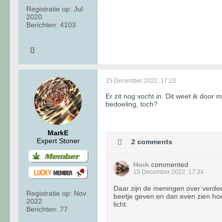
Registratie op:
Jul
2020
Berichten:
4103
15 December 2022, 17:23
Er zit nog vocht in. Dit weet ik door
bedoeling, toch?
MarkE
Expert Stoner
2 comments
Hork
commented
15 December 2022, 17:34
Daar zijn de meningen over verdee
Registratie op:
Nov
beetje geven en dan even zien hoe 
2022
licht.
Berichten:
77