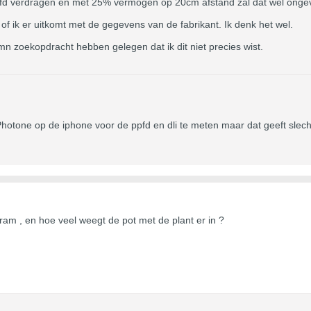
fd verdragen en met 25% vermogen op 20cm afstand zal dat wel ongeve
 of ik er uitkomt met de gegevens van de fabrikant. Ik denk het wel.
 mn zoekopdracht hebben gelegen dat ik dit niet precies wist.
otone op de iphone voor de ppfd en dli te meten maar dat geeft slechts e
am , en hoe veel weegt de pot met de plant er in ?