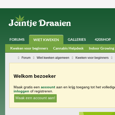
FORUMS
GALLERIES
420SHOP
WIET KWEKEN
Kweken voor beginners
Cannabis Helpdesk
Indoor Growing
Forum
Wiet kweken algemeen
Kweken voor beginners
Welkom bezoeker
Maak gratis een
account
aan en krijg toegang tot het volledi
inloggen
of registreren.
Maak een account aan!