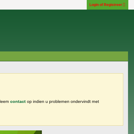
Login of Registreer
 Neem
contact
op indien u problemen ondervindt met