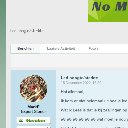
Led hoogte/sterkte
Berichten
Laatste Activiteit
Foto's
Led hoogte/sterkte
15 December 2022, 16:39
Hoi allemaal,
Ik kom er niet helemaal uit hoe je led 
MarkE
Wat ik Lees is dat je bij zaailingen o
Expert Stoner
â€‹â€‹â€‹â€‹â€‹â€‹wat moet je nou 