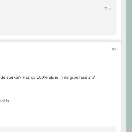
#3.
2
#4
de sterkte? Pas op 100% als ie in de groeifase zit?
al is.