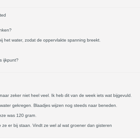
ted
onken?
j het water, zodat de oppervlakte spanning breekt.
s ijkpunt?
aar zeker niet heel veel. Ik heb dit van de week iets wat bijgevuld.
ater gekregen. Blaadjes wijzen nog steeds naar beneden.
 deze was 120 gram.
ze er bij staan. Vindt ze wel al wat groener dan gisteren