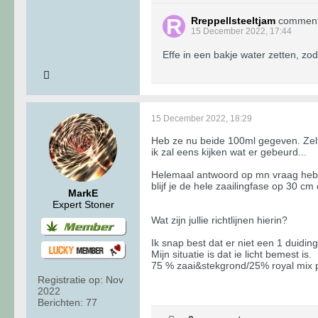
Rreppellsteeltjam
commen
15 December 2022, 17:44
Effe in een bakje water zetten, zo
15 December 2022, 18:29
Heb ze nu beide 100ml gegeven. Zelf 
ik zal eens kijken wat er gebeurd...
Helemaal antwoord op mn vraag heb i
blijf je de hele zaailingfase op 30 c
MarkE
Expert Stoner
Wat zijn jullie richtlijnen hierin?
Ik snap best dat er niet een 1 duidi
Mijn situatie is dat ie licht bemest is.
75 % zaai&stekgrond/25% royal mix 
Registratie op:
Nov
2022
Berichten:
77