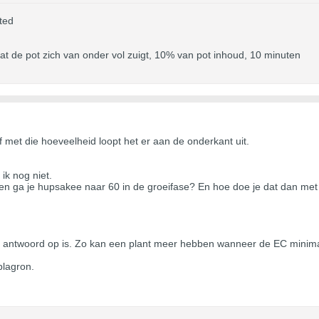
ted
dat de pot zich van onder vol zuigt, 10% van pot inhoud, 10 minuten
met die hoeveelheid loopt het er aan de onderkant uit.
k nog niet.
m en ga je hupsakee naar 60 in de groeifase? En hoe doe je dat dan met 
ng antwoord op is. Zo kan een plant meer hebben wanneer de EC minima
plagron.