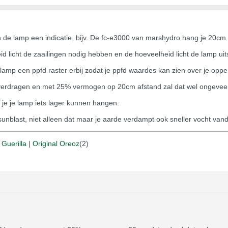
an de lamp een indicatie, bijv. De fc-e3000 van marshydro hang je 20c
d licht de zaailingen nodig hebben en de hoeveelheid licht de lamp u
lamp een ppfd raster erbij zodat je ppfd waardes kan zien over je oppe
verdragen en met 25% vermogen op 20cm afstand zal dat wel ongeveer 
 je je lamp iets lager kunnen hangen.
esunblast, niet alleen dat maar je aarde verdampt ook sneller vocht vand
|
Guerilla
|
Original Oreoz
(2)