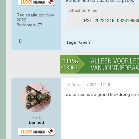
PS ik ik heb de viparspectra p1000
Attached Files
Registratie op:
Nov
2022
PXL_20221215_082619639
Berichten:
77
Tags:
Geen
15 December 2022, 17:19
Zo te zien is de grond kurkdroog en zo
Hork
Banned