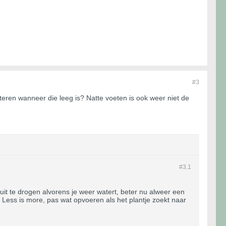
#3
ateren wanneer die leeg is? Natte voeten is ook weer niet de
#3.
1
it te drogen alvorens je weer watert, beter nu alweer een
. Less is more, pas wat opvoeren als het plantje zoekt naar