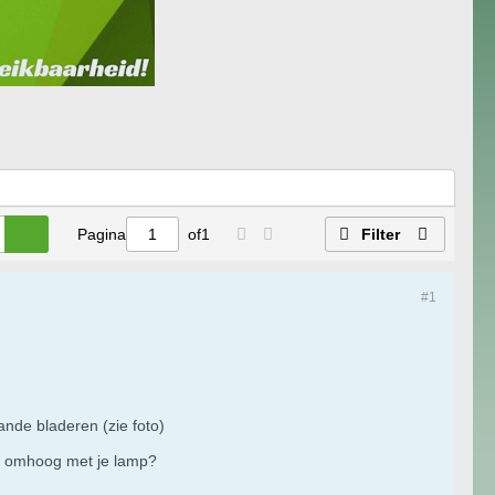
Pagina
of
1
Filter
#1
rande bladeren (zie foto)
n omhoog met je lamp?