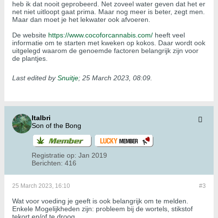
heb ik dat nooit geprobeerd. Net zoveel water geven dat het er
net niet uitloopt gaat prima. Maar nog meer is beter, zegt men.
Maar dan moet je het lekwater ook afvoeren.
De website
https://www.cocoforcannabis.com/
heeft veel
informatie om te starten met kweken op kokos. Daar wordt ook
uitgelegd waarom de genoemde factoren belangrijk zijn voor
de plantjes.
Last edited by
Snuitje
;
25 March 2023, 08:09
.
Italbri
Son of the Bong
Registratie op:
Jan 2019
Berichten:
416
25 March 2023, 16:10
#3
Wat voor voeding je geeft is ook belangrijk om te melden.
Enkele Mogelijkheden zijn: probleem bij de wortels, stikstof
tekort en/of te droog.