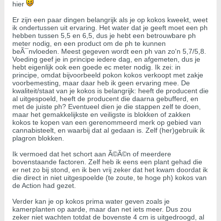
hier
Er zijn een paar dingen belangrijk als je op kokos kweekt, weet
ik ondertussen uit ervaring. Het water dat je geeft moet een ph
hebben tussen 5,5 en 6,5, dus je hebt een betrouwbare ph
meter nodig, en een product om de ph te kunnen
beÃ¯nvloeden. Meest gegeven wordt een ph van zo'n 5,7/5,8.
Voeding geef je in principe iedere dag, en afgemeten, dus je
hebt eigenlijk ook een goede ec meter nodig. Ik zei: in
principe, omdat bijvoorbeeld pokon kokos verkoopt met zakje
voorbemesting, maar daar heb ik geen ervaring mee. De
kwaliteit/staat van je kokos is belangrijk: heeft de producent die
al uitgespoeld, heeft de producent die daarna gebufferd, en
met de juiste ph? Eventueel dien je die stappen zelf te doen,
maar het gemakkelijkste en veiligste is blokken of zakken
kokos te kopen van een gerenommeerd merk op gebied van
cannabisteelt, en waarbij dat al gedaan is. Zelf (her)gebruik ik
plagron blokken.
Ik vermoed dat het schort aan Ã©Ã©n of meerdere
bovenstaande factoren. Zelf heb ik eens een plant gehad die
er net zo bij stond, en ik ben vrij zeker dat het kwam doordat ik
die direct in niet uitgespoelde (te zoute, te hoge ph) kokos van
de Action had gezet.
Verder kan je op kokos prima water geven zoals je
kamerplanten op aarde, maar dan net iets meer. Dus zou
zeker niet wachten totdat de bovenste 4 cm is uitgedroogd, al