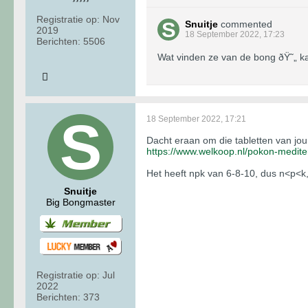
Registratie op:
Nov
Snuitje
commented
2019
18 September 2022, 17:23
Berichten:
5506
Wat vinden ze van de bong ðŸ˜„ k
18 September 2022, 17:21
Dacht eraan om die tabletten van jou 
https://www.welkoop.nl/pokon-medite
Het heeft npk van 6-8-10, dus n<p<k,
Snuitje
Big Bongmaster
Registratie op:
Jul
2022
Berichten:
373