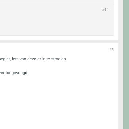
#4.
1
#5
gint, iets van deze er in te strooien
jzer toegevoegd.