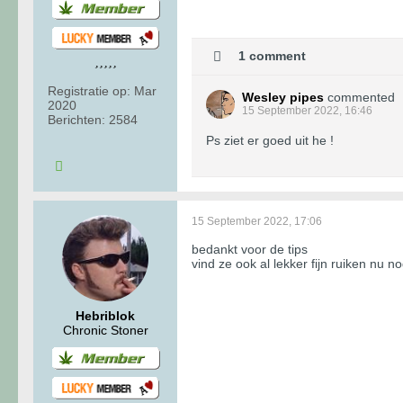
1 comment
Registratie op:
Mar
Wesley pipes
commented
2020
15 September 2022, 16:46
Berichten:
2584
Ps ziet er goed uit he !
15 September 2022, 17:06
bedankt voor de tips
vind ze ook al lekker fijn ruiken nu n
Hebriblok
Chronic Stoner