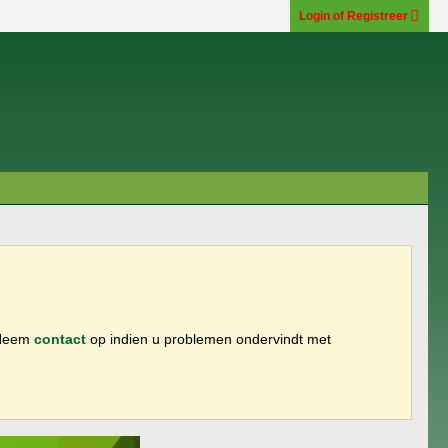
Login of Registreer
 Neem
contact
op indien u problemen ondervindt met