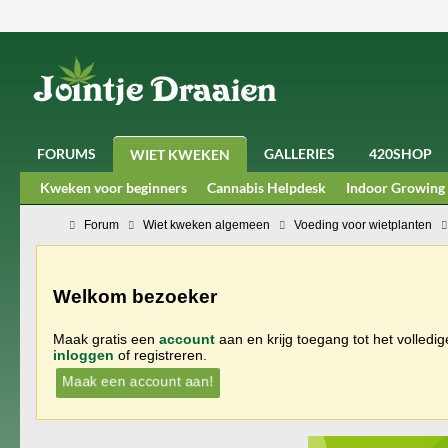
FORUMS
GALLERIES
420SHOP
WIET KWEKEN
Kweken voor beginners
Cannabis Helpdesk
Indoor Growing
Forum
Wiet kweken algemeen
Voeding voor wietplanten
Welkom bezoeker
Maak gratis een
account
aan en krijg toegang tot het volledi
inloggen
of registreren.
Maak een account aan!