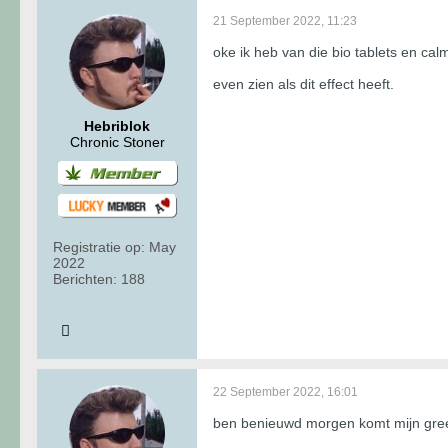
21 September 2022, 11:23
oke ik heb van die bio tablets en ca
even zien als dit effect heeft.
Hebriblok
Chronic Stoner
Registratie op:
May
2022
Berichten:
188
22 September 2022, 16:01
ben benieuwd morgen komt mijn gree