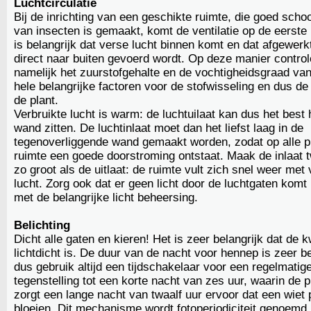
Luchtcirculatie
Bij de inrichting van een geschikte ruimte, die goed schoo
van insecten is gemaakt, komt de ventilatie op de eerste 
is belangrijk dat verse lucht binnen komt en dat afgewerk
direct naar buiten gevoerd wordt. Op deze manier control
namelijk het zuurstofgehalte en de vochtigheidsgraad van
hele belangrijke factoren voor de stofwisseling en dus de
de plant.
Verbruikte lucht is warm: de luchtuilaat kan dus het best 
wand zitten. De luchtinlaat moet dan het liefst laag in de
tegenoverliggende wand gemaakt worden, zodat op alle p
ruimte een goede doorstroming ontstaat. Maak de inlaat
zo groot als de uitlaat: de ruimte vult zich snel weer met
lucht. Zorg ook dat er geen licht door de luchtgaten komt
met de belangrijke licht beheersing.
Belichting
Dicht alle gaten en kieren! Het is zeer belangrijk dat de
lichtdicht is. De duur van de nacht voor hennep is zeer be
dus gebruik altijd een tijdschakelaar voor een regelmatige
tegenstelling tot een korte nacht van zes uur, waarin de pl
zorgt een lange nacht van twaalf uur ervoor dat een wiet 
bloeien. Dit mechanisme wordt fotoperiodiciteit genoemd