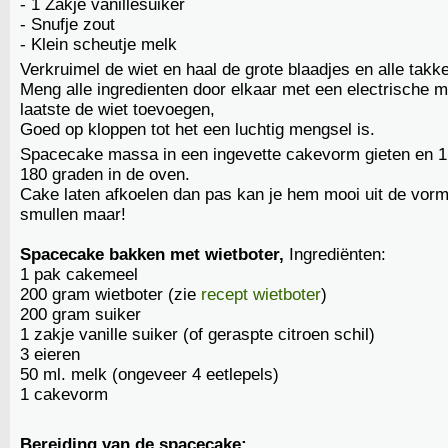
- 1 Zakje vanillesuiker
- Snufje zout
- Klein scheutje melk
Verkruimel de wiet en haal de grote blaadjes en alle takke
Meng alle ingredienten door elkaar met een electrische mi
laatste de wiet toevoegen,
Goed op kloppen tot het een luchtig mengsel is.
Spacecake massa in een ingevette cakevorm gieten en 1
180 graden in de oven.
Cake laten afkoelen dan pas kan je hem mooi uit de vorm
smullen maar!
Spacecake bakken met wietboter,
Ingrediënten:
1 pak cakemeel
200 gram wietboter (zie
recept wietboter
)
200 gram suiker
1 zakje vanille suiker (of geraspte citroen schil)
3 eieren
50 ml. melk (ongeveer 4 eetlepels)
1 cakevorm
Bereiding van de spacecake: