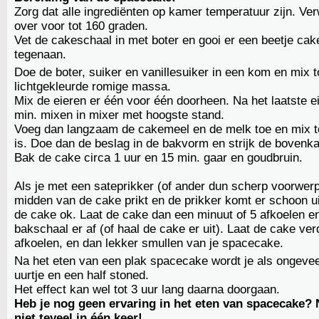
Zorg dat alle ingrediënten op kamer temperatuur zijn. Ve
over voor tot 160 graden.
Vet de cakeschaal in met boter en gooi er een beetje ca
tegenaan.
Doe de boter, suiker en vanillesuiker in een kom en mix t
lichtgekleurde romige massa.
Mix de eieren er één voor één doorheen. Na het laatste e
min. mixen in mixer met hoogste stand.
Voeg dan langzaam de cakemeel en de melk toe en mix to
is. Doe dan de beslag in de bakvorm en strijk de bovenka
Bak de cake circa 1 uur en 15 min. gaar en goudbruin.
Als je met een sateprikker (of ander dun scherp voorwerp
midden van de cake prikt en de prikker komt er schoon ui
de cake ok. Laat de cake dan een minuut of 5 afkoelen e
bakschaal er af (of haal de cake er uit). Laat de cake ver
afkoelen, en dan lekker smullen van je spacecake.
Na het eten van een plak spacecake wordt je als ongeve
uurtje en een half stoned.
Het effect kan wel tot 3 uur lang daarna doorgaan.
Heb je nog geen ervaring in het eten van spacecake?
niet teveel in één keer!