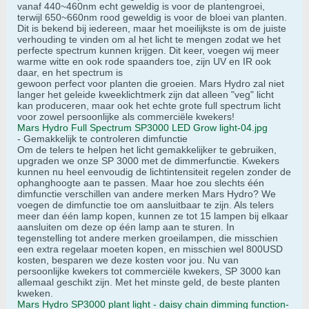
vanaf 440~460nm echt geweldig is voor de plantengroei,
terwijl 650~660nm rood geweldig is voor de bloei van planten.
Dit is bekend bij iedereen, maar het moeilijkste is om de juiste
verhouding te vinden om al het licht te mengen zodat we het
perfecte spectrum kunnen krijgen. Dit keer, voegen wij meer
warme witte en ook rode spaanders toe, zijn UV en IR ook
daar, en het spectrum is
gewoon perfect voor planten die groeien. Mars Hydro zal niet
langer het geleide kweeklichtmerk zijn dat alleen "veg" licht
kan produceren, maar ook het echte grote full spectrum licht
voor zowel persoonlijke als commerciële kwekers!
Mars Hydro Full Spectrum SP3000 LED Grow light-04.jpg
- Gemakkelijk te controleren dimfunctie
Om de telers te helpen het licht gemakkelijker te gebruiken,
upgraden we onze SP 3000 met de dimmerfunctie. Kwekers
kunnen nu heel eenvoudig de lichtintensiteit regelen zonder de
ophanghoogte aan te passen. Maar hoe zou slechts één
dimfunctie verschillen van andere merken Mars Hydro? We
voegen de dimfunctie toe om aansluitbaar te zijn. Als telers
meer dan één lamp kopen, kunnen ze tot 15 lampen bij elkaar
aansluiten om deze op één lamp aan te sturen. In
tegenstelling tot andere merken groeilampen, die misschien
een extra regelaar moeten kopen, en misschien wel 800USD
kosten, besparen we deze kosten voor jou. Nu van
persoonlijke kwekers tot commerciële kwekers, SP 3000 kan
allemaal geschikt zijn. Met het minste geld, de beste planten
kweken.
Mars Hydro SP3000 plant light - daisy chain dimming function-