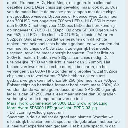
markt. Fluence, HLG, Next Mega, etc. gebruiken allemaal
dezelfde soort. Deze chips zijn geweldig, maar ook duur. Dus
van de markt kun je de meeste groeilampen met deze chips
niet goedkoop vinden. Bijvoorbeeld, Fluence Vyper2x is meer
dan 700USD met ongeveer 700pcs LED's, HLG 550 is meer
dan 800USD met ongeveer 1100pcs LED's die berekend zijn
op ongeveer 0.7USD~1USD/pc; Op onze SP 3000 gebruiken
we 952pcs LED's, die slechts 0.41USD/pc kosten. Waarom
952pcs? Omdat we, voordat we besluiten om dit licht te
maken, een heleboel tests hebben gedaan, en we vonden dat
wanneer de chips op 0.3w staan, ze eigenlijk het meeste
uitgeven, terwijl ze meer energie besparen. Om het licht op
300w te maken, hebben we 960pcs aan chips nodig. De
uiteindelijke PPFD van dit licht is meer dan 2.7umol/j. Het
helpen van kwekers die echte energie besparen, en het
vervangen van 600w HPS zonder enig probleem. Zal 952pcs
chips maken te veel warmte? We hebben ook een test
gedaan, vergeleken met onze SP 250 (die meer dan 700pcs
Epistar chips op hetzelfde formaat bord heeft, maar 230w) We
vonden dat de warmte geproduceerd door SP 3000 eigenlijk
lager is dan SP 250, wat alleen maar minder dan 3C graden
verhoogt voor de temperatuur van de tent.
Mars Hydro Commerical SP3000 LED Grow light-01.jpg
Mars Hydro SP3000 LED grow light- PPFD-03.jpg
- Echt zonnig volledig spectrum
Spectrum is de sleutel tot de groei van planten. Voordat we
uiteindelijk besluiten om dit spectrum te gebruiken, hebben we
al heel wat experimenten gedaan. Het blauwe spectrum dat