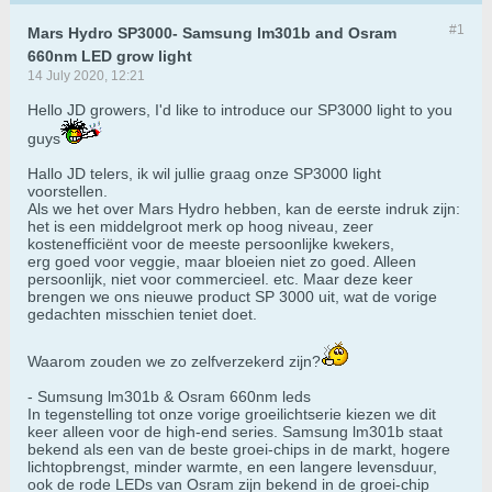
#1
Mars Hydro SP3000- Samsung lm301b and Osram
660nm LED grow light
14 July 2020, 12:21
Hello JD growers, I'd like to introduce our SP3000 light to you
guys
Hallo JD telers, ik wil jullie graag onze SP3000 light
voorstellen.
Als we het over Mars Hydro hebben, kan de eerste indruk zijn:
het is een middelgroot merk op hoog niveau, zeer
kostenefficiënt voor de meeste persoonlijke kwekers,
erg goed voor veggie, maar bloeien niet zo goed. Alleen
persoonlijk, niet voor commercieel. etc. Maar deze keer
brengen we ons nieuwe product SP 3000 uit, wat de vorige
gedachten misschien teniet doet.
Waarom zouden we zo zelfverzekerd zijn?
- Sumsung lm301b & Osram 660nm leds
In tegenstelling tot onze vorige groeilichtserie kiezen we dit
keer alleen voor de high-end series. Samsung lm301b staat
bekend als een van de beste groei-chips in de markt, hogere
lichtopbrengst, minder warmte, en een langere levensduur,
ook de rode LEDs van Osram zijn bekend in de groei-chip