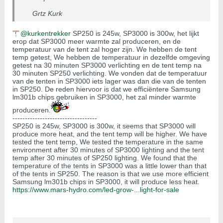
Grtz Kurk
kurkentrekker
SP250 is 245w, SP3000 is 300w, het lijkt
erop dat SP3000 meer warmte zal produceren, en de
temperatuur van de tent zal hoger zijn. We hebben de tent
temp getest, We hebben de temperatuur in dezelfde omgeving
getest na 30 minuten SP3000 verlichting en de tent temp na
30 minuten SP250 verlichting. We vonden dat de temperatuur
van de tenten in SP3000 iets lager was dan die van de tenten
in SP250. De reden hiervoor is dat we efficiëntere Samsung
lm301b chips gebruiken in SP3000, het zal minder warmte
produceren.
----------------------------------
SP250 is 245w, SP3000 is 300w, it seems that SP3000 will
produce more heat, and the tent temp will be higher. We have
tested the tent temp, We tested the temperature in the same
environment after 30 minutes of SP3000 lighting and the tent
temp after 30 minutes of SP250 lighting. We found that the
temperature of the tents in SP3000 was a little lower than that
of the tents in SP250. The reason is that we use more efficient
Samsung lm301b chips in SP3000, it will produce less heat.
https://www.mars-hydro.com/led-grow-...light-for-sale