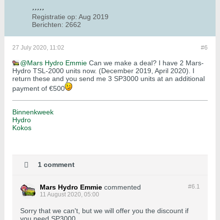
Registratie op:
Aug 2019
Berichten:
2662
27 July 2020, 11:02
#6
Mars Hydro Emmie
Can we make a deal? I have 2 Mars-
Hydro TSL-2000 units now. (December 2019, April 2020). I
return these and you send me 3 SP3000 units at an additional
payment of €500
Binnenkweek
Hydro
Kokos
1 comment
Mars Hydro Emmie
commented
#6.
1
11 August 2020, 05:00
Sorry that we can't, but we will offer you the discount if
you need SP3000