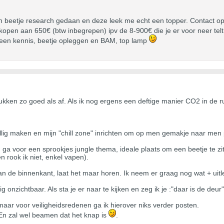
 beetje research gedaan en deze leek me echt een topper. Contact op
pen aan 650€ (btw inbegrepen) ipv de 8-900€ die je er voor neer telt i
 een kennis, beetje opleggen en BAM, top lamp
kken zo goed als af. Als ik nog ergens een deftige manier CO2 in de rui
ellig maken en mijn "chill zone" inrichten om op men gemakje naar men 
ga voor een sprookjes jungle thema, ideale plaats om een beetje te zi
n rook ik niet, enkel vapen).
 van de binnenkant, laat het maar horen. Ik neem er graag nog wat + ui
onzichtbaar. Als sta je er naar te kijken en zeg ik je :"daar is de deur"
s op maar voor veiligheidsredenen ga ik hierover niks verder posten.
 En zal wel beamen dat het knap is
.