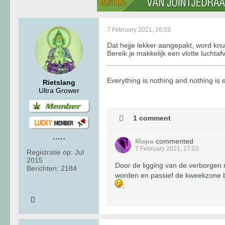
7 February 2021, 16:53
Dat hejje lekker aangepakt, word knu
Bereik je makkelijk een vlotte lucht
​​​​​​Everything is nothing and nothing i
Rietslang
Ultra Grower
1 comment
Mapa
commented
7 February 2021, 17:03
Registratie op:
Jul
2015
Door de ligging van de verborgen r
Berichten:
2184
worden en passief de kweekzone bi
;