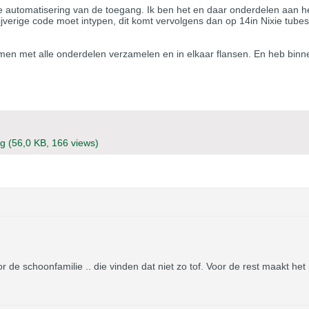
de automatisering van de toegang. Ik ben het en daar onderdelen aan h
cijverige code moet intypen, dit komt vervolgens dan op 14in Nixie tube
nemen met alle onderdelen verzamelen en in elkaar flansen. En heb binn
!
eg
(56,0 KB, 166 views)
 de schoonfamilie .. die vinden dat niet zo tof. Voor de rest maakt het m