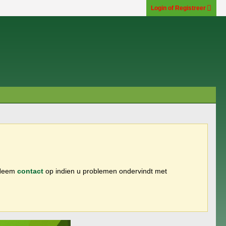
Login of Registreer
 Neem
contact
op indien u problemen ondervindt met