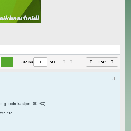
Pagina
of
1
Filter
#1
 g tools kastjes (60x60).
kon etc.