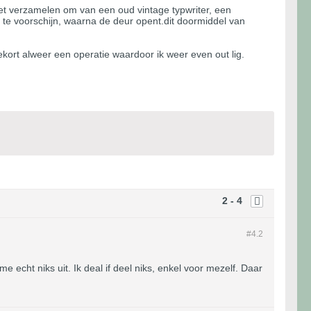
et verzamelen om van een oud vintage typwriter, een
s te voorschijn, waarna de deur opent.dit doormiddel van
ekort alweer een operatie waardoor ik weer even out lig.
2 - 4
#4.
2
e echt niks uit. Ik deal if deel niks, enkel voor mezelf. Daar