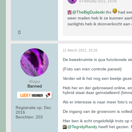
8 February 2021, 14:54
TheBigDudeski
thx
had een
weer mailen heb ik ze kunnen aanko
sanlights heb ik doorverkocht aan
11 March 2021, 18:26
De kweekruimte is qua functionele stu
(Foto van men controle paneel)
Verder wil ik het nog een beetje gez
Mapa
Banned
Heb her en der gebrowsed online, en 
hybrid staat daar geïnstalleerd (binne
Als er interesse is naar meer foto's
Registratie op:
Dec
De ingang van de growroom is volledig 
2016
Berichten:
203
​​​​​​Hier ben ik echt ongelofelijk trot
TegridyRandy
heeft het gezien.