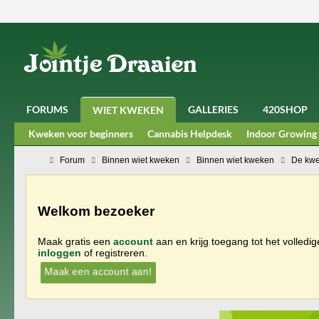
FORUMS
GALLERIES
420SHOP
WIET KWEKEN
Kweken voor beginners
Cannabis Helpdesk
Indoor Growing
Forum
Binnen wiet kweken
Binnen wiet kweken
De kwe
Welkom bezoeker
Maak gratis een
account
aan en krijg toegang tot het volledi
inloggen
of registreren.
Maak een account aan!