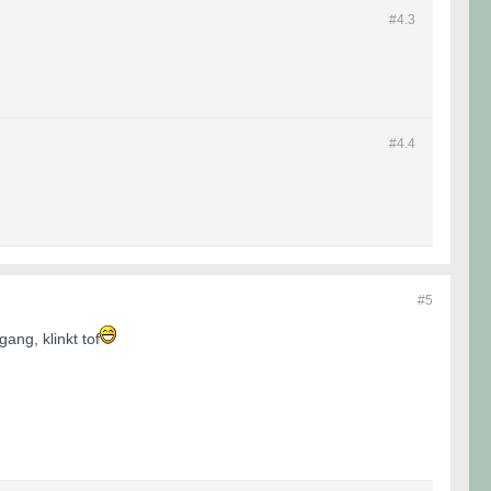
#4.
3
#4.
4
#5
ang, klinkt tof