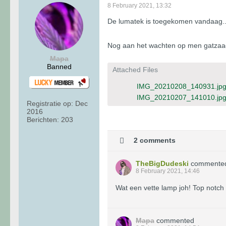
8 February 2021, 13:32
De lumatek is toegekomen vandaag.. st
Nog aan het wachten op men gatzaag b
Mapa
Banned
Attached Files
IMG_20210208_140931.jp
IMG_20210207_141010.jp
Registratie op:
Dec
2016
Berichten:
203
2 comments
TheBigDudeski
commente
8 February 2021, 14:46
Wat een vette lamp joh! Top notch
Mapa
commented