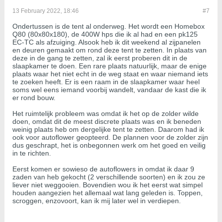
13 February 2022, 18:46
#7
Ondertussen is de tent al onderweg. Het wordt een Homebox
Q80 (80x80x180), de 400W hps die ik al had en een pk125
EC-TC als afzuiging. Alsook heb ik dit weekend al zijpanelen
en deuren gemaakt om rond deze tent te zetten. In plaats van
deze in de gang te zetten, zal ik eerst proberen dit in de
slaapkamer te doen. Een rare plaats natuurlijk, maar de enige
plaats waar het niet echt in de weg staat en waar niemand iets
te zoeken heeft. Er is een raam in de slaapkamer waar heel
soms wel eens iemand voorbij wandelt, vandaar de kast die ik
er rond bouw.
Het ruimtelijk probleem was omdat ik het op de zolder wilde
doen, omdat dit de meest discrete plaats was en ik beneden
weinig plaats heb om dergelijke tent te zetten. Daarom had ik
ook voor autoflower geopteerd. De plannen voor de zolder zijn
dus geschrapt, het is onbegonnen werk om het goed en veilig
in te richten.
Eerst komen er sowieso de autoflowers in omdat ik daar 9
zaden van heb gekocht (2 verschillende soorten) en ik zou ze
liever niet weggooien. Bovendien wou ik het eerst wat simpel
houden aangezien het allemaal wat lang geleden is. Toppen,
scroggen, enzovoort, kan ik mij later wel in verdiepen.