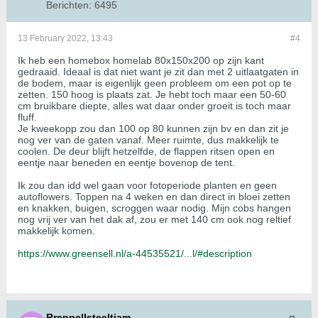
Berichten:
6495
13 February 2022, 13:43
#4
Ik heb een homebox homelab 80x150x200 op zijn kant
gedraaid. Ideaal is dat niet want je zit dan met 2 uitlaatgaten in
de bodem, maar is eigenlijk geen probleem om een pot op te
zetten. 150 hoog is plaats zat. Je hebt toch maar een 50-60
cm bruikbare diepte, alles wat daar onder groeit is toch maar
fluff.
Je kweekopp zou dan 100 op 80 kunnen zijn bv en dan zit je
nog ver van de gaten vanaf. Meer ruimte, dus makkelijk te
coolen. De deur blijft hetzelfde, de flappen ritsen open en
eentje naar beneden en eentje bovenop de tent.
Ik zou dan idd wel gaan voor fotoperiode planten en geen
autoflowers. Toppen na 4 weken en dan direct in bloei zetten
en knakken, buigen, scroggen waar nodig. Mijn cobs hangen
nog vrij ver van het dak af, zou er met 140 cm ook nog reltief
makkelijk komen.
https://www.greensell.nl/a-44535521/...l/#description
Rreppellsteeltjam