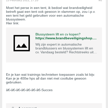
13 February 2022, 17:26
#6
Moet het perse in een tent, ik bedoel wat brandveiligheid
betreft gaat een tent ook gewoon in vlammen op, zou i.p.v.
een tent het geld gebruiken voor een automatische
blussysteem.
Hier link:
Blussysteem lift en cv kopen?
https://www.brandbeveiligingshop.be/brandblussers/automatische-brandblussers-abc/
Wij zijn expert in automatische
brandblussers en blussystemen lift en
cv. Vandaag besteld? Rechtstreeks uit
voorraad geleverd. ?? 100%
tevredenheidsgarantie!
En je kan wat trainings technieken toepassen zoals lst bijv.
Kan je je 400w hps all dan niet met cooltube gewoon
gebruiken.
â€‹â€‹â€‹â€‹â€‹â€‹â€‹Succes