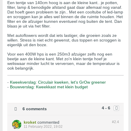
Een tentje van 140cm hoog is aan de kleine kant.. je potten,
filter, lamp & benodigde afstand gaat daar allemaal nog vanaf.
Dat hoeft geen probleem te zijn.. Met een cooltube of led-lamp
en scroggen kan je alles wel binnen de die ruimte houden. Het
filter en de afzuiger kunnen eventueel nog buiten de tent. Dan
blaas je uit via het filter.
Met autoflowers wordt dat iets lastiger, die groeien zoals ze
willen. Stress is niet echt gewenst, dus toppen en scroggen is
eigenlijk uit den boze.
Voor een 400W hps is een 250m3 afzuiger zelfs nog een
beetje aan de kleine kant. Met zo'n klein tentje hoef je
weliswaar minder lucht te verversen, maar de temperatuur is
ook belangrijk.
-
Kweekverslag: Circulair kweken, let's GrOw greener
-
Bouwverslag: Kweekkast met klein budget
4 - 6
6 comments
kroket
commented
#2.
4
11 February 2022, 19:02