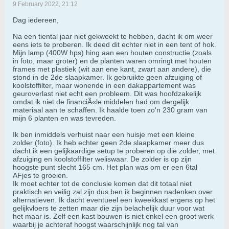
9 February 2022, 21:12
Dag iedereen,
Na een tiental jaar niet gekweekt te hebben, dacht ik om weer
eens iets te proberen. Ik deed dit echter niet in een tent of hok.
Mijn lamp (400W hps) hing aan een houten constructie (zoals
in foto, maar groter) en de planten waren omringt met houten
frames met plastiek (wit aan ene kant, zwart aan andere), die
stond in de 2de slaapkamer. Ik gebruikte geen afzuiging of
koolstoffilter, maar wonende in een dakappartement was
geuroverlast niet echt een probleem. Dit was hoofdzakelijk
omdat ik niet de financiÃ«le middelen had om dergelijk
materiaal aan te schaffen. Ik haalde toen zo'n 230 gram van
mijn 6 planten en was tevreden.
Ik ben inmiddels verhuist naar een huisje met een kleine
zolder (foto). Ik heb echter geen 2de slaapkamer meer dus
dacht ik een gelijkaardige setup te proberen op die zolder, met
afzuiging en koolstoffilter weliswaar. De zolder is op zijn
hoogste punt slecht 165 cm. Het plan was om er een 6tal
AFjes te groeien.
Ik moet echter tot de conclusie komen dat dit totaal niet
praktisch en veilig zal zijn dus ben ik beginnen nadenken over
alternatieven. Ik dacht eventueel een kweekkast ergens op het
gelijkvloers te zetten maar die zijn belachelijk duur voor wat
het maar is. Zelf een kast bouwen is niet enkel een groot werk
waarbij je achteraf hoogst waarschijnlijk nog tal van