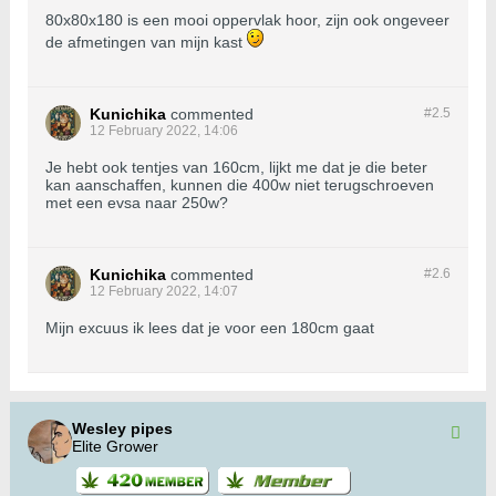
80x80x180 is een mooi oppervlak hoor, zijn ook ongeveer
de afmetingen van mijn kast
Kunichika
commented
#2.
5
12 February 2022, 14:06
Je hebt ook tentjes van 160cm, lijkt me dat je die beter
kan aanschaffen, kunnen die 400w niet terugschroeven
met een evsa naar 250w?
Kunichika
commented
#2.
6
12 February 2022, 14:07
Mijn excuus ik lees dat je voor een 180cm gaat
Wesley pipes
Elite Grower