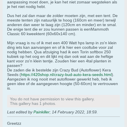
aanpassing moet doen, je kan het niet zomaar wegsteken als
je het niet nodig hebt.
Dus het zal dan maar de zolder moeten zijn, met een tent. De
meeste tenten zijn natuurlijk te hoog (160cm en meer) terwijl
anderen dan weer te laag zijn (120cm en minder) en te smal.
De enige tent die er zou kunnen passen is eenMammoth
Classic 60 kweektent (60x60x140 cm).
Mijn vraag is nu of ik met een 400 Watt hps lamp in zo'n klein
ding iets kan aanvangen en of ik hier een cooltube voor zal
nodig hebben. Qua afzuiging had ik een Torin softbox 250
kubiek op het oog en dit lijkt mij dan ook wat aan de heftige
kant voor zo'n klein tentje. Zouden hier een 4tal planten in
passen?
De zaden die ik bestelde zijn Crazy Bud (Autoflower) Kera
Seeds (
https://420shop.nl/crazy-bud-auto-kera-seeds.html
).
Aangezien ik nog nooit met autoflower gewerkt heb, heb ik
geen idee of de aangegeven hoogte (50-60cm) te vertrouwen
is.
You do not have permission to view this gallery.
This gallery has 1 photos.
Last edited by
Painkiller
;
14 February 2022, 18:59
.
Greetzz