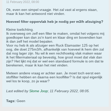
11 February 2022, 08:00
Ok, even een simpel vraagje. Het zal vast al ergens staan,
maar ik kan het antwoord niet vinden.
Hoeveel filter oppervlak heb je nodig per m3/h afzuiging?
Kleine toelichting.
Ik overweeg om zelf een filter te maken, omdat het volgens mij
goedkoper kan dan zo'n kant en klaar ding en bovendien kan
ik dan zelf het model bepalen.
Voor nu heb ik als afzuiger een Ruck Etamaster 125 op het
oog, die doet 275m3/h, afhankelijk van hoeveel ik hem dim zal
dat nog lager zijn. Nu wil ik een rechthoekig vlak maken waar
ik het filtermateriaal op bevestig, hoe groot moet dat vlak dan
zijn? Het lijkt mij dat er wel een standaard formule is om dat te
berekenen, maar ik kan het niet vinden.
Meteen andere vraag er achter aan. Je moet toch eerst een
stoffilter hebben en daarna een koolfilter? Is dat spul eigenlijk
wel los te koop, zo ja waar?
Last edited by
Slome Joop
;
11 February 2022, 08:05
.
Tags:
Geen