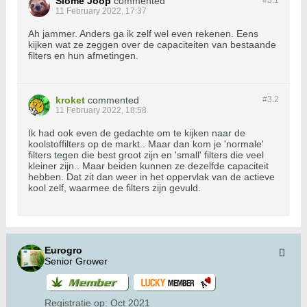
Slome Joop
commented
#3.
1
11 February 2022, 17:37
Ah jammer. Anders ga ik zelf wel even rekenen. Eens
kijken wat ze zeggen over de capaciteiten van bestaande
filters en hun afmetingen.
kroket
commented
#3.
2
11 February 2022, 18:58
Ik had ook even de gedachte om te kijken naar de
koolstoffilters op de markt.. Maar dan kom je 'normale'
filters tegen die best groot zijn en 'small' filters die veel
kleiner zijn.. Maar beiden kunnen ze dezelfde capaciteit
hebben. Dat zit dan weer in het oppervlak van de actieve
kool zelf, waarmee de filters zijn gevuld.
Eurogro
Senior Grower
Registratie op:
Oct 2021