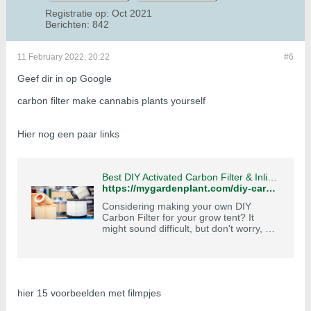
Registratie op:
Oct 2021
Berichten:
842
11 February 2022, 20:22
#6
Geef dir in op Google
carbon filter make cannabis plants yourself
Hier nog een paar links
Best DIY Activated Carbon Filter & Inline Fan for Grow Tent • My Garden Plant
https://mygardenplant.com/diy-carbon-filter-for-a-grow-room/
Considering making your own DIY
Carbon Filter for your grow tent? It
might sound difficult, but don't worry, we
got you!
hier 15 voorbeelden met filmpjes