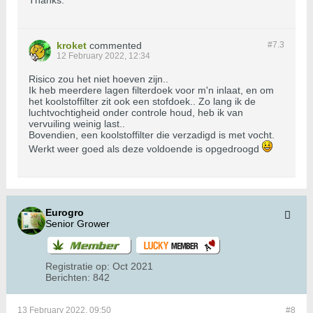
Thanks.
kroket
commented
#7.
3
12 February 2022, 12:34
Risico zou het niet hoeven zijn..
Ik heb meerdere lagen filterdoek voor m'n inlaat, en om
het koolstoffilter zit ook een stofdoek.. Zo lang ik de
luchtvochtigheid onder controle houd, heb ik van
vervuiling weinig last..
Bovendien, een koolstoffilter die verzadigd is met vocht.
Werkt weer goed als deze voldoende is opgedroogd
Eurogro
Senior Grower
Registratie op:
Oct 2021
Berichten:
842
13 February 2022, 09:50
#8