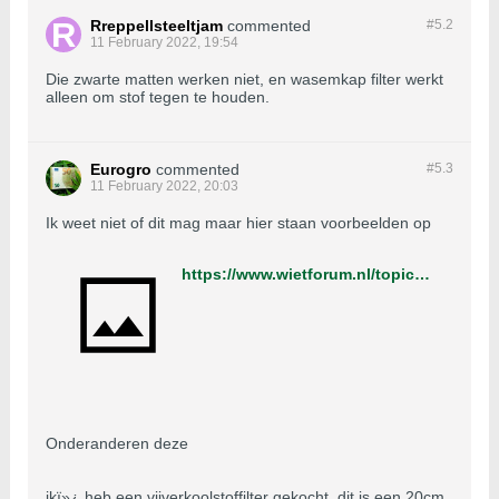
Rreppellsteeltjam
commented
#5.
2
11 February 2022, 19:54
Die zwarte matten werken niet, en wasemkap filter werkt
alleen om stof tegen te houden.
Eurogro
commented
#5.
3
11 February 2022, 20:03
Ik weet niet of dit mag maar hier staan voorbeelden op
https://www.wietforum.nl/topic/36076-koolstoffilter/
Onderanderen deze
ikï»¿ heb een vijverkoolstoffilter gekocht. dit is een 20cm