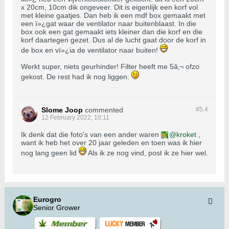
x 20cm, 10cm dik ongeveer. Dit is eigenlijk een korf vol
met kleine gaatjes. Dan heb ik een mdf box gemaakt met
een ï»¿gat waar de ventilator naar buitenblaast. In die
box ook een gat gemaakt iets kleiner dan die korf en die
korf daartegen gezet. Dus al de lucht gaat door de korf in
de box en vï»¿ia de ventilator naar buiten!
Werkt super, niets geurhinder! Filter heeft me 5â‚¬ ofzo
gekost. De rest had ik nog liggen.
Slome Joop
commented
#5.
4
12 February 2022, 10:11
Ik denk dat die foto's van een ander waren
kroket
,
want ik heb het over 20 jaar geleden en toen was ik hier
nog lang geen lid
Als ik ze nog vind, post ik ze hier wel.
Eurogro
Senior Grower