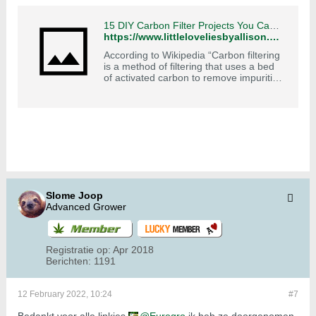
15 DIY Carbon Filter Projects You Can Make From Home
https://www.littleloveliesbyallison.com/diy-carbon-filter-projects/
According to Wikipedia “Carbon filtering
is a method of filtering that uses a bed
of activated carbon to remove impurities
from a fluid using adsorption. Are
Slome Joop
Advanced Grower
Registratie op:
Apr 2018
Berichten:
1191
12 February 2022, 10:24
#7