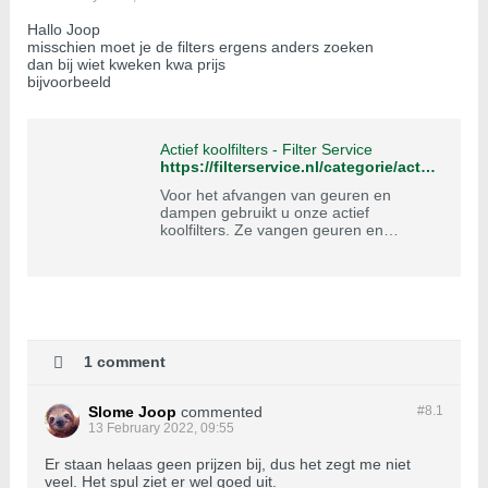
Hallo Joop
misschien moet je de filters ergens anders zoeken
dan bij wiet kweken kwa prijs
bijvoorbeeld
Actief koolfilters - Filter Service
https://filterservice.nl/categorie/actief-koolfilters/:2thumbsup::google:
Voor het afvangen van geuren en
dampen gebruikt u onze actief
koolfilters. Ze vangen geuren en
dampen af, absorberen gassen en
neutraliseren zo de lucht. Via ons
inlogportaal bestelt u eenvoudig de
filters die u nodig heeft. We maken het u
graag gemakkelijk.
1 comment
Slome Joop
commented
#8.
1
13 February 2022, 09:55
Er staan helaas geen prijzen bij, dus het zegt me niet
veel. Het spul ziet er wel goed uit.