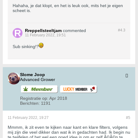
Hahaha, je dat klopt, en het is leuk ook, mits het je eigen
scheet is.
Rreppellsteeltjam
commented
#4.
3
11 February 2022, 19:51
Sub sinking!?
Slome Joop
Advanced Grower
Registratie op:
Apr 2018
Berichten:
1191
11 February 2022, 19:27
#5
Mmmm, ik zit even te kijken naar kant en klare filters, volgens
mij zijn die veel dikker dan wat ik in gedachten had. Ik begin nu
te twijfelen of het wel een goed idee is om er zelf Ã©Ã©n te