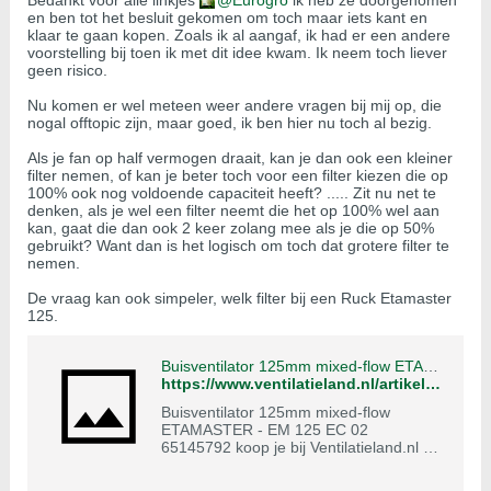
Bedankt voor alle linkjes
Eurogro
ik heb ze doorgenomen
en ben tot het besluit gekomen om toch maar iets kant en
klaar te gaan kopen. Zoals ik al aangaf, ik had er een andere
voorstelling bij toen ik met dit idee kwam. Ik neem toch liever
geen risico.
Nu komen er wel meteen weer andere vragen bij mij op, die
nogal offtopic zijn, maar goed, ik ben hier nu toch al bezig.
Als je fan op half vermogen draait, kan je dan ook een kleiner
filter nemen, of kan je beter toch voor een filter kiezen die op
100% ook nog voldoende capaciteit heeft? ..... Zit nu net te
denken, als je wel een filter neemt die het op 100% wel aan
kan, gaat die dan ook 2 keer zolang mee als je die op 50%
gebruikt? Want dan is het logisch om toch dat grotere filter te
nemen.
De vraag kan ook simpeler, welk filter bij een Ruck Etamaster
125.
Buisventilator 125mm mixed-flow ETAMASTER - EM 125 EC 02
https://www.ventilatieland.nl/artikel/29025/ruck-buisventilator-etamaster-met-ec-motor-220-m-h-o-125-mm-em-125-ec-02-pwm-sturing.html
Buisventilator 125mm mixed-flow
ETAMASTER - EM 125 EC 02
65145792 koop je bij Ventilatieland.nl ?
Scherpe prijzen ? 100 dagen gratis
retour ? Voor 16:30 uur besteld, morgen