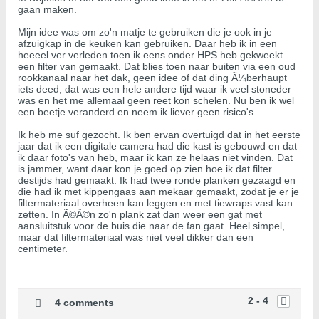
gaan maken.
Mijn idee was om zo'n matje te gebruiken die je ook in je
afzuigkap in de keuken kan gebruiken. Daar heb ik in een
heeeel ver verleden toen ik eens onder HPS heb gekweekt
een filter van gemaakt. Dat blies toen naar buiten via een oud
rookkanaal naar het dak, geen idee of dat ding Ã¼berhaupt
iets deed, dat was een hele andere tijd waar ik veel stoneder
was en het me allemaal geen reet kon schelen. Nu ben ik wel
een beetje veranderd en neem ik liever geen risico's.
Ik heb me suf gezocht. Ik ben ervan overtuigd dat in het eerste
jaar dat ik een digitale camera had die kast is gebouwd en dat
ik daar foto's van heb, maar ik kan ze helaas niet vinden. Dat
is jammer, want daar kon je goed op zien hoe ik dat filter
destijds had gemaakt. Ik had twee ronde planken gezaagd en
die had ik met kippengaas aan mekaar gemaakt, zodat je er je
filtermateriaal overheen kan leggen en met tiewraps vast kan
zetten. In Ã©Ã©n zo'n plank zat dan weer een gat met
aansluitstuk voor de buis die naar de fan gaat. Heel simpel,
maar dat filtermateriaal was niet veel dikker dan een
centimeter.
2 - 4
4 comments