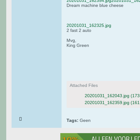
20201031_162354.jpg
20201031_162
Dream machine blue cheese
20201031_162325.jpg
2 fast 2 auto
Mvg,
King Green
Attached Files
20201031_162043.jpg
(173
20201031_162359.jpg
(161
Tags:
Geen