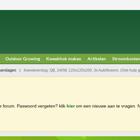
Outdoor Growing
Kweekhok maken
Artikelen
Stroomkosten
erslagen
Kweekverslag: QB, 240W, 120x120x200, 3x Autoflowers. (Ook hulp 
ge forum. Paswoord vergeten? klik
hier
om een nieuwe aan te vragen.