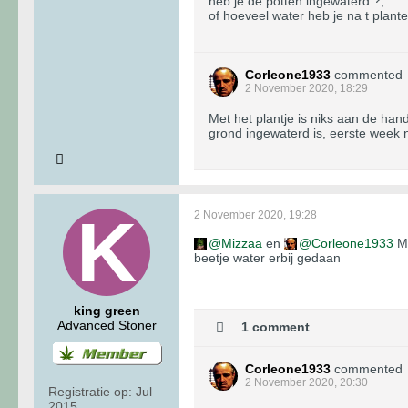
heb je de potten ingewaterd ?,
of hoeveel water heb je na t plant
Corleone1933
commented
2 November 2020, 18:29
Met het plantje is niks aan de han
grond ingewaterd is, eerste week 
2 November 2020, 19:28
Mizzaa
en
Corleone1933
Me
beetje water erbij gedaan
king green
Advanced Stoner
1 comment
Corleone1933
commented
2 November 2020, 20:30
Registratie op:
Jul
2015