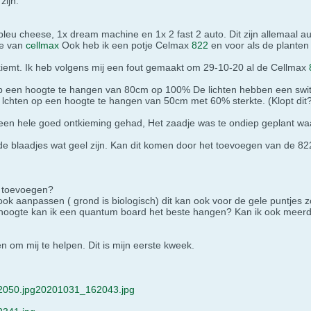
zijn.
bleu cheese, 1x dream machine en 1x 2 fast 2 auto. Dit zijn allemaal a
de van
cellmax
Ook heb ik een potje Celmax
822
en voor als de planten 
kiemt. Ik heb volgens mij een fout gemaakt om 29-10-20 al de Cellmax
een hoogte te hangen van 80cm op 100% De lichten hebben een switch 
chten op een hoogte te hangen van 50cm met 60% sterkte. (Klopt dit
en hele goed ontkieming gehad, Het zaadje was te ondiep geplant waard
 de blaadjes wat geel zijn. Kan dit komen door het toevoegen van de 8
n toevoegen?
ok aanpassen ( grond is biologisch) dit kan ook voor de gele puntjes 
 hoogte kan ik een quantum board het beste hangen? Kan ik ook meerder
en om mij te helpen. Dit is mijn eerste kweek.
050.jpg
20201031_162043.jpg