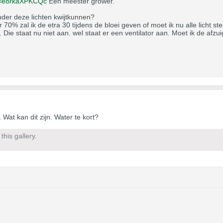
v=e8rkaXPKCQc
Een meester grower.
nder deze lichten kwijtkunnen?
 70% zal ik de etra 30 tijdens de bloei geven of moet ik nu alle licht ste
Die staat nu niet aan. wel staat er een ventilator aan. Moet ik de afzu
. Wat kan dit zijn. Water te kort?
his gallery.