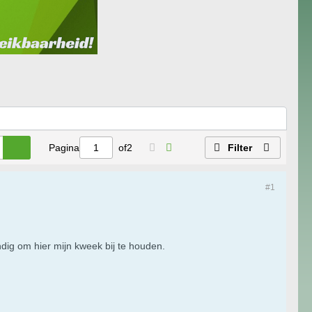
Pagina
of
2
Filter
#1
ndig om hier mijn kweek bij te houden.