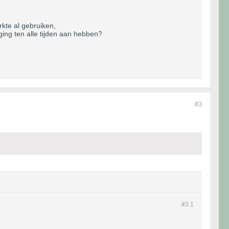
rkte al gebruiken,
iging ten alle tijden aan hebben?
#3
#3.
1