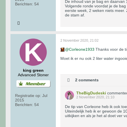
De inhoud van je bag en daarvan 1
Berichten:
54
Volgende ronde voordat je de bag 
eerste week, 2 weken niets meer. Z
de stam af.
2 November 2020, 21:02
Corleone1933
Thanks voor de ti
Moet ik er nu ook 2 liter water ingoo
king green
Advanced Stoner
2 comments
TheBigDudeski
commente
Registratie op:
Jul
2 November 2020, 21:10
2015
Berichten:
54
De tip van Corleone heb ik ook to
Uiteindelijk heb ik er gewoon de 10
uitkijken en als je het al doet ver v