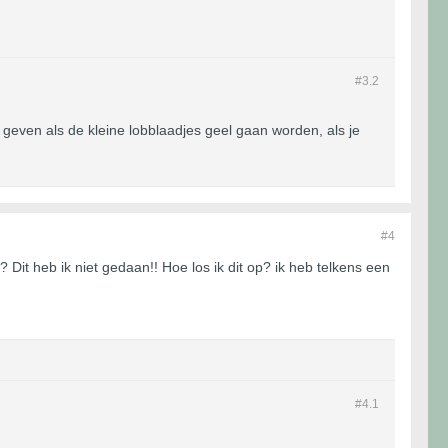
#3.
2
 geven als de kleine lobblaadjes geel gaan worden, als je
#4
Dit heb ik niet gedaan!! Hoe los ik dit op? ik heb telkens een
#4.
1