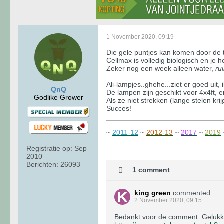
1 November 2020, 09:19
Die gele puntjes kan komen door de t
Cellmax is volledig biologisch en je 
Zeker nog een week alleen water,
ru
Ali-lampjes..ghehe...ziet er goed uit,
QnQ
De lampen zijn geschikt voor 4x4ft, e
Godlike Grower
Als ze niet strekken (lange stelen kr
Succes!
~
2011-12
~
2012-13
~
2017
~
2019
Registratie op:
Sep
2010
Berichten:
26093
1 comment
king green
commented
2 November 2020, 09:15
Bedankt voor de comment. Gelukki