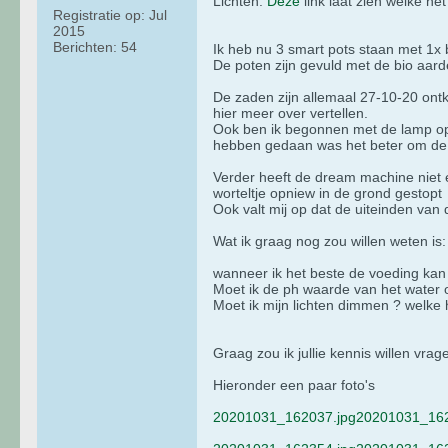
Lichten:
Deze
link laat zien welke het 
Registratie op:
Jul
2015
Berichten:
54
Ik heb nu 3 smart pots staan met 1x 
De poten zijn gevuld met de bio aar
De zaden zijn allemaal 27-10-20 ont
hier meer over vertellen.
Ook ben ik begonnen met de lamp op 
hebben gedaan was het beter om de l
Verder heeft de dream machine niet e
worteltje opniew in de grond gestopt
Ook valt mij op dat de uiteinden van
Wat ik graag nog zou willen weten is:
wanneer ik het beste de voeding ka
Moet ik de ph waarde van het water o
Moet ik mijn lichten dimmen ? welke
Graag zou ik jullie kennis willen vrag
Hieronder een paar foto's
20201031_162037.jpg
20201031_162