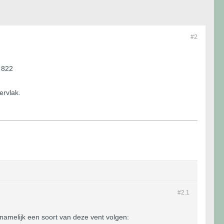
#2
 822
ervlak.
#2.
1
amelijk een soort van deze vent volgen: