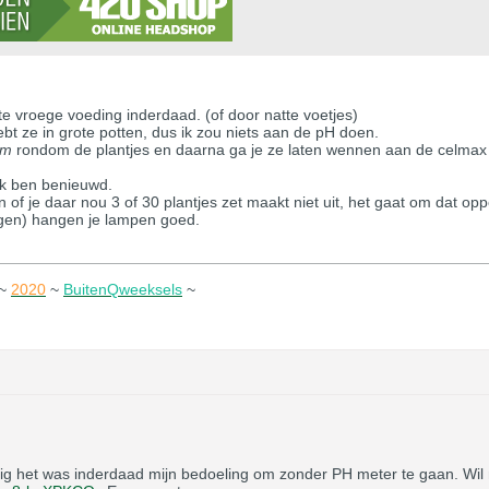
e vroege voeding inderdaad. (of door natte voetjes)
hebt ze in grote potten, dus ik zou niets aan de pH doen.
im
rondom de plantjes en daarna ga je ze laten wennen aan de celmax
 ik ben benieuwd.
n of je daar nou 3 of 30 plantjes zet maakt niet uit, het gaat om dat opp
ijgen) hangen je lampen goed.
~
2020
~
BuitenQweeksels
~
g het was inderdaad mijn bedoeling om zonder PH meter te gaan. Wil n