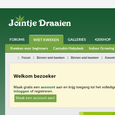
FORUMS
GALLERIES
420SHOP
WIET KWEKEN
Kweken voor beginners
Cannabis Helpdesk
Indoor Growing
Forum
Binnen wiet kweken
Binnen wiet kweken
Kweekv
Welkom bezoeker
Maak gratis een
account
aan en krijg toegang tot het volledi
inloggen
of registreren.
Maak een account aan!