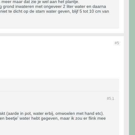
meer maar dat zie je wel aan het plantje.
ag grond inwateren met ongeveer 2 liter water en daarna
et te dicht op de stam water geven, blijf 5 tot 10 cm van
#5
#5.
1
kt (aarde in pot, water erbij, omwoelen met hand etc).
'een beetje' water hebt gegeven, maar ik zou er flink mee