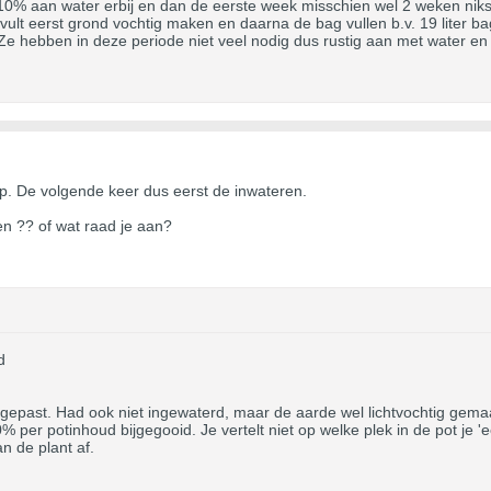
0% aan water erbij en dan de eerste week misschien wel 2 weken niks 
vult eerst grond vochtig maken en daarna de bag vullen b.v. 19 liter b
e hebben in deze periode niet veel nodig dus rustig aan met water en ni
p. De volgende keer dus eerst de inwateren.
ien ?? of wat raad je aan?
d
egepast. Had ook niet ingewaterd, maar de aarde wel lichtvochtig gemaa
% per potinhoud bijgegooid. Je vertelt niet op welke plek in de pot je 
an de plant af.