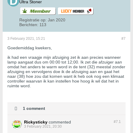
Ultra Stoner
Registratie op:
Jan 2020
Berichten:
113
3 February 2021, 15:21
#7
Goedemiddag kwekers,
ik had een vraagje mijn afzuiging zet ik aan precies wanneer
lamp aangaat dus om 00:00 tot 12;00. Ik zet die afzuiger aan
omdat het anders te warm word in de tent (32) meestal zonder
afzuiging en vervolgens doe ik de afzuiging aan en gaat het
naar (38) hoe zou dat komen want ik heb ook nog een klimaat
controller waarvan ik kan instellen hoe hoog ik wil dat het in
ruimte word.
1 comment
Rickysticky
commented
#7.
1
3 February 2021, 20:30