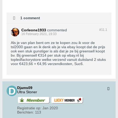
1 comment
Corleone1933
commented
#11.
1
16 February 2021, 19:33
Als je van plan bent om ze te kopen zou ik voor de
tsl2000 gaan en ik denk als je via ebay koopt dat de prijs
ook een stuk gunstiger is als dat je ze bij greensell koopt
bv. Bij greensell €314 per stuk op ebay.nl bij
topledfactorystore welke verzend vanuit duitsland 2 stuks
voor €423,66 + €4,95 verzendkosten, Suc6.
Djams09
Ultra Stoner
Registratie op:
Jan 2020
Berichten:
113