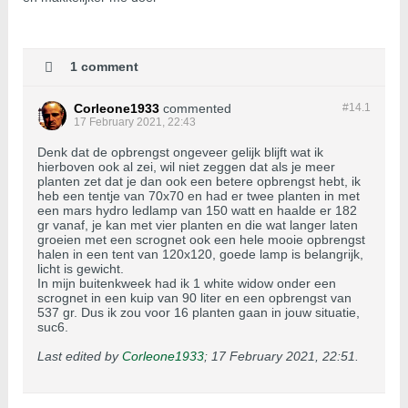
1 comment
Corleone1933
commented
#14.
1
17 February 2021, 22:43
Denk dat de opbrengst ongeveer gelijk blijft wat ik
hierboven ook al zei, wil niet zeggen dat als je meer
planten zet dat je dan ook een betere opbrengst hebt, ik
heb een tentje van 70x70 en had er twee planten in met
een mars hydro ledlamp van 150 watt en haalde er 182
gr vanaf, je kan met vier planten en die wat langer laten
groeien met een scrognet ook een hele mooie opbrengst
halen in een tent van 120x120, goede lamp is belangrijk,
licht is gewicht.
In mijn buitenkweek had ik 1 white widow onder een
scrognet in een kuip van 90 liter en een opbrengst van
537 gr. Dus ik zou voor 16 planten gaan in jouw situatie,
suc6.
Last edited by
Corleone1933
;
17 February 2021, 22:51
.