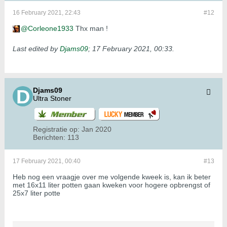
16 February 2021, 22:43
#12
Corleone1933
Thx man !
Last edited by
Djams09
;
17 February 2021, 00:33
.
Djams09
Ultra Stoner
Registratie op:
Jan 2020
Berichten:
113
17 February 2021, 00:40
#13
Heb nog een vraagje over me volgende kweek is, kan ik beter
met 16x11 liter potten gaan kweken voor hogere opbrengst of
25x7 liter potte