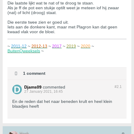
Die laatste lijkt wat te nat of te droog te staan.
Als je ff de pot een stukje optilt weet je meteen iof hij zwaar
(nat) of licht (droog) staat.
Die eerste twee zien er goed uit.
Iets aan de donkere kant, maar met Plagron kan dat geen
kwaad vlak voor de bloei.
~
2011-12
~
2012-13
~
2017
~
2019
~
2020
~
BuitenQweeksels
~
1 comment
Djams09
commented
#2.
1
27 January 2021, 16:45
En de reden dat het naar beneden krult en heel klein
blaadjes heeft
Hork