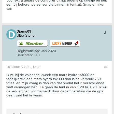
Voor extra details de controller dit ligt ergens op tafeltje en heb
een bij behorende sensor die binnen in tent zit. Snap er niks
van
Djams09
Ultra Stoner
Registratie op:
Jan 2020
Berichten:
113
16 February 2021, 13:38
#9
Ik wil bij de volgende kweek een mars hydro ts3000 en
tegelijkertijd een mars hydro ts2000 dan is de verbruik 750
totaal en mijn vraag is dan kan dat omdat het 2 verschillende
watt vermogen heb. Ze gaan de tent in van 1.20 bij 1.20. Ik wil
de led-lampen voornamelijk door de temperatuur die de gps
geeft vind het te warm.