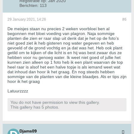
Registratie op:
Jan 2020
Berichten:
113
29 January 2021, 14:26
#6
De meisjes staan nu precies 2 weken voorbloei ben al
begonnen met bloei voeding van plagron. Naja sommige
planten die zien er raar slap uit denk dat je het op de foto’s
niet goed ziet ik heb gisteren nog water gegeven en heb
gevoeld of de grond vochtig en ja dat was het. Heb ook plant
getild om te kijken of die licht is en hij was best zwaar dus ze
hebben voor nu genoeg water. Ik weet niet goed of jullie het
kunnen zien alleen op 1 foto heb ik een plant waarvan de top
heel raar is alsof het een halve topje is als iemand weet wat
dat inhoud dan hoor ik het graag. En nog steeds hebben
sommige van de planten van die kleine blaadjes. Als er tips zijn
hoor ik het graag
Latuurzzzz
You do not have permission to view this gallery.
This gallery has 5 photos.
Djams09