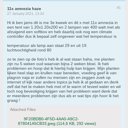
#1
11x amnezia haze
27 January 2021, 13:34
Hi ik ben jams dit is me 3e kweek en dit x met 11x amnezia in
een tent van 1.20x1.20x200 en 2 lampen van 400 watt met als
afzuigend een softbox en heb daarbij ook nog een climate
controller dus ik bepaal zelf ongeveer wat het temperatuur is
temperatuur als lamp aan staat 29 en uit 19.
luchtvochtigheid rond 80
zo te zien op de foto’s heb ik al wat staan haha, me planten
zijn nu 5 weken oud waarvan bijna 2 weken bloei. Ik heb
problemen en hoop dat ik hierbij hulp kan krijgen. Mijn planten
lijken heel slap en krullen naar beneden, voeding geef ik van
plagron naja er zullen nu mensen zijn en zeggen zoek op
internet of kijk naar andere topics ja heb ik al gedaan en denk
zelf dat het te maken heb met of te warm of teveel water en wil
toch nog bevestiging krijgen van het probleem want denk dat
er meerdere problemen zijn dus als er wat tips zijn hoor ik het
graag !
Attached Files
9F20BDB0-4F5D-4AA0-A9C2-
878041A5CB33.jpeg
(114,6 KB, 292 views)