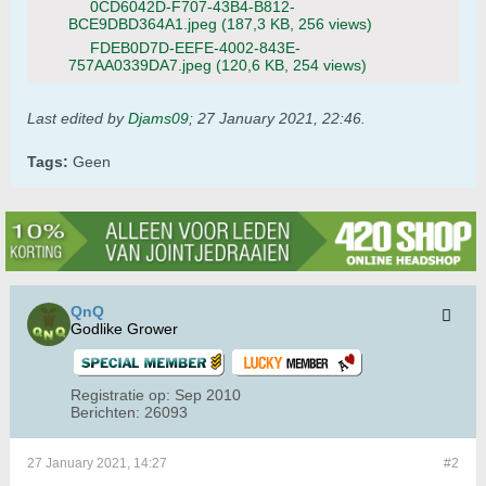
0CD6042D-F707-43B4-B812-
BCE9DBD364A1.jpeg
(187,3 KB, 256 views)
FDEB0D7D-EEFE-4002-843E-
757AA0339DA7.jpeg
(120,6 KB, 254 views)
Last edited by
Djams09
;
27 January 2021, 22:46
.
Tags:
Geen
QnQ
Godlike Grower
Registratie op:
Sep 2010
Berichten:
26093
27 January 2021, 14:27
#2