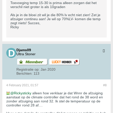
Toevoeging temp 15-30 is prima alleen zorgen dat het
verschil niet groter is als 10graden
Als je in de bloei zit wil je die 80% lv echt niet zien! Zet je
afzuiger contineu aan! Je wil op 70%LV- komen die temp
zegt niets! Succes,
Ricky
Djams09
Ultra Stoner
Registratie op:
Jan 2020
Berichten:
113
4 February 2021, 01:57
#8
Rickysticky
alleen hoe verklaar je dat Wnnr de afzuiging
aanstaat op de climate controller dat het rond de 38 word en
zonder afzuiging aan rond 32. Ik stel de temperatuur op de
controller rond 28 af....