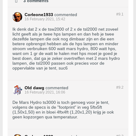
3 comments
Corleone1933
commented
#9.
1
16 February 2021, 15:42
Ik denk dat 2 x de tsw2000 of 2 x de tsl2000 net zoveel
licht geeft als je twee hps lampen en dan heb je twee
dezelfde lampen die ook nog dimbaar zijn en die een
betere opbrengst hebben als de hps lampen en minder
stroom verbruiken 600 watt mars hydro, 800 watt hps,
want om 1 gr de watt te halen met hps moet je goed je
best doen, dat ga je zeker overtreffen met 2 mars hydro
lampen, die tsl2000 passen ook precies voor de
oppervlakte van je tent, suc6
Old dawg
commented
#9.
2
16 February 2021, 16:06
De Mars Hydro ts3000 is toch genoeg voor je tent,
volgens de specs is de "footprint" in veg 5ftx5ft
(1,50x1,50) en in bloei 4ftx4ft (1,20x1,20) krijg je ook
geen kopzorgen qua temperatuur.