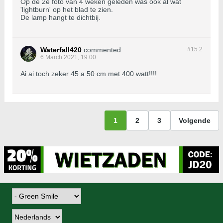
Op de 2e foto van 4 weken geleden was ook al wat
'lightburn' op het blad te zien.
De lamp hangt te dichtbij.
Waterfall420
commented
#15.
2
6 March 2021, 19:00
Ai ai toch zeker 45 a 50 cm met 400 watt!!!!
1
2
3
Volgende