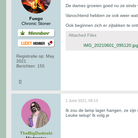
De dames groeien goed nu ze sinds vri
Vanochtend hebben ze ook weer wate
Fuego
Chronic Stoner
Ook beginnen zich er zijtakken te on
Attached Files
IMG_20210601_095120.jp
Registratie op:
May
2021
Berichten:
155
1 June 2021, 09:13
Ik zou de lamp lager hangen, ze zijn r
Leuke setup! Ik volg je
TheBigDudeski
Moderator