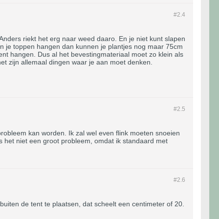
#2.
4
. Anders riekt het erg naar weed daaro. En je niet kunt slapen
ven je toppen hangen dan kunnen je plantjes nog maar 75cm
ent hangen. Dus al het bevestingmateriaal moet zo klein als
et zijn allemaal dingen waar je aan moet denken.
#2.
5
 probleem kan worden. Ik zal wel even flink moeten snoeien
d is het niet een groot probleem, omdat ik standaard met
#2.
6
buiten de tent te plaatsen, dat scheelt een centimeter of 20.