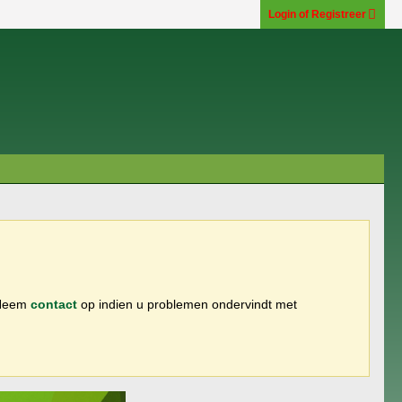
Login of Registreer
 Neem
contact
op indien u problemen ondervindt met