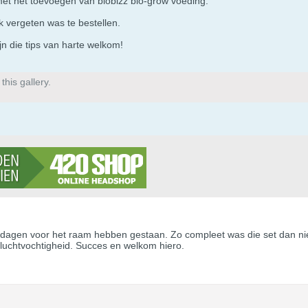
et het toevoegen van biobizz bio-grow voeding.
k vergeten was te bestellen.
n die tips van harte welkom!
his gallery.
9dagen voor het raam hebben gestaan. Zo compleet was die set dan niet 
uchtvochtigheid. Succes en welkom hiero.