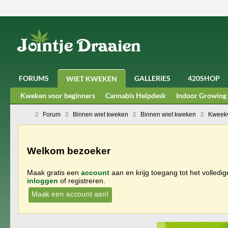
FORUMS
GALLERIES
420SHOP
WIET KWEKEN
Kweken voor beginners
Cannabis Helpdesk
Indoor Growing
Forum
Binnen wiet kweken
Binnen wiet kweken
Kweekv
Welkom bezoeker
Maak gratis een
account
aan en krijg toegang tot het volledi
inloggen
of registreren.
Maak een account aan!