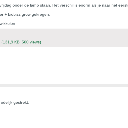
jdag onder de lamp staan. Het verschil is enorm als je naar het eerste 
r + biobizz grow gekregen.
twikkelen
g
(131,9 KB, 500 views)
edelijk gestrekt.