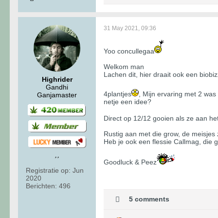
31 May 2021, 09:36
Yoo concullegaa
Welkom man
Lachen dit, hier draait ook een biobi
Highrider
Gandhi
4plantjes
, Mijn ervaring met 2 was 
Ganjamaster
netje een idee?
Direct op 12/12 gooien als ze aan het 
Rustig aan met die grow, de meisjes z
Heb je ook een flessie Callmag, die 
Goodluck & Peez
Registratie op:
Jun
2020
Berichten:
496
5 comments