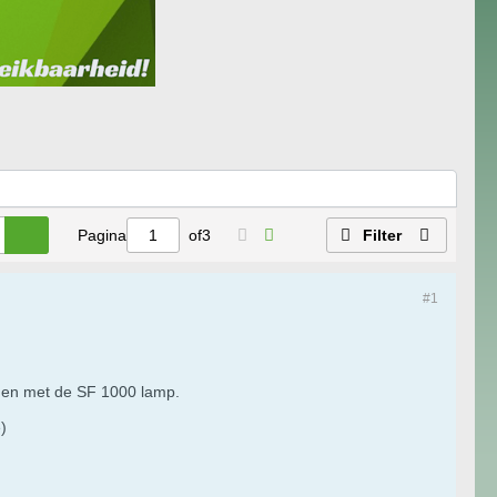
Pagina
of
3
Filter
#1
egen met de SF 1000 lamp.
e)