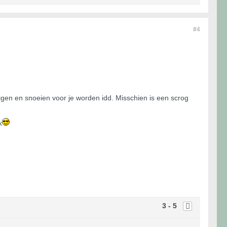
#4
uigen en snoeien voor je worden idd. Misschien is een scrog
k
3 - 5