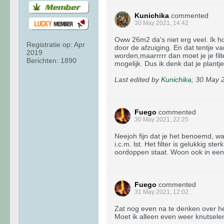
Kunichika
commented
30 May 2021, 14:42
Oww 26m2 da's niet erg veel. Ik hoo
Registratie op:
Apr
door de afzuiging. En dat tentje 
2019
worden,maarrrrr dan moet je je fil
Berichten:
1890
mogelijk. Dus ik denk dat je plan
Last edited by
Kunichika
;
30 May 2
Fuego
commented
30 May 2021, 22:25
Neejoh fijn dat je het benoemd, wa
i.c.m. lst. Het filter is gelukkig 
oordoppen staat. Woon ook in een 
Fuego
commented
31 May 2021, 12:02
Zat nog even na te denken over het 
Moet ik alleen even weer knutsele