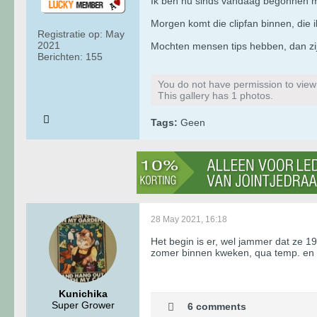
Ik ben nu sinds vandaag begonnen m
Morgen komt die clipfan binnen, die i
Registratie op:
May
2021
Mochten mensen tips hebben, dan zij
Berichten:
155
You do not have permission to view t
This gallery has 1 photos.
Tags:
Geen
28 May 2021, 16:18
Het begin is er, wel jammer dat ze 1
zomer binnen kweken, qua temp. en l
Kunichika
Super Grower
6 comments