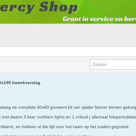
60x140 kweekverslag
andaag de complete 60x60 growtent kit van spider farmer binnen gekr
t met daarin 3 keer northern lights en 1 critical ( allemaal fotoperiodiek
kiemt, en hebben al die tijd voor het raam op het zuiden gegroeid.