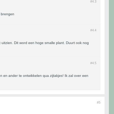
#4.
3
t brengen
#4.
4
 uitzien. Dit word een hoge smalle plant. Duurt ook nog
#4.
5
n en ander te ontwikkelen qua zijtakjes! Ik zal over een
#5