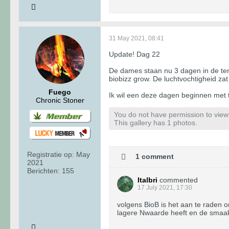
31 May 2021, 08:41
Update! Dag 22
De dames staan nu 3 dagen in de ten
biobizz grow. De luchtvochtigheid za
Fuego
Ik wil een deze dagen beginnen met t
Chronic Stoner
You do not have permission to view t
This gallery has 1 photos.
Registratie op:
May
1 comment
2021
Berichten:
155
Italbri
commented
17 July 2021, 17:30
volgens BioB is het aan te raden o
lagere Nwaarde heeft en de smaak