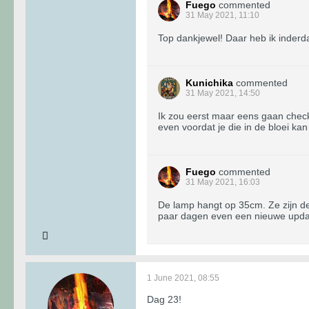
Fuego
commented
31 May 2021, 11:10
Top dankjewel! Daar heb ik inderd
Kunichika
commented
31 May 2021, 14:50
Ik zou eerst maar eens gaan checke
even voordat je die in de bloei kan
Fuego
commented
31 May 2021, 16:03
De lamp hangt op 35cm. Ze zijn de 
paar dagen even een nieuwe update
1 June 2021, 08:55
Dag 23!