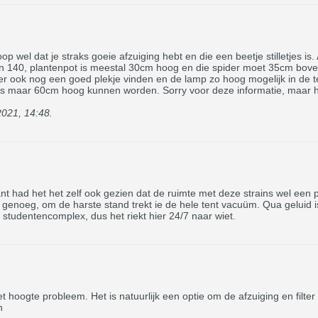
p wel dat je straks goeie afzuiging hebt en die een beetje stilletjes is
van 140, plantenpot is meestal 30cm hoog en die spider moet 35cm bo
ter ook nog een goed plekje vinden en de lamp zo hoog mogelijk in de t
tjes maar 60cm hoog kunnen worden. Sorry voor deze informatie, maar h
021, 14:48
.
nt had het het zelf ook gezien dat de ruimte met deze strains wel een
sterk genoeg, om de harste stand trekt ie de hele tent vacuüm. Qua gelui
studentencomplex, dus het riekt hier 24/7 naar wiet.
hoogte probleem. Het is natuurlijk een optie om de afzuiging en filter 
n