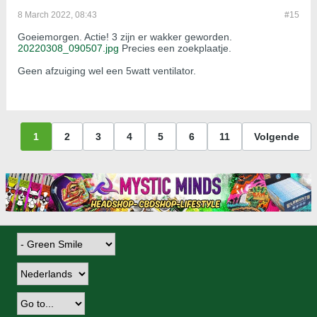
8 March 2022, 08:43
#15
Goeiemorgen. Actie! 3 zijn er wakker geworden.
20220308_090507.jpg
Precies een zoekplaatje.
Geen afzuiging wel een 5watt ventilator.
1
2
3
4
5
6
11
Volgende