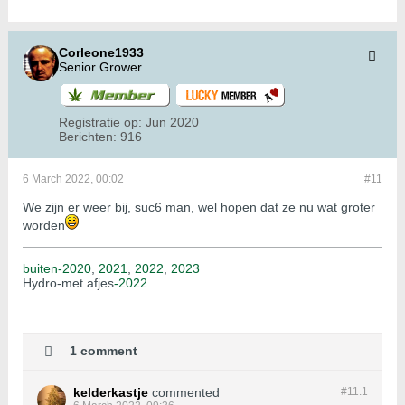
Corleone1933
Senior Grower
Registratie op:
Jun 2020
Berichten:
916
6 March 2022, 00:02
#11
We zijn er weer bij, suc6 man, wel hopen dat ze nu wat groter
worden
buiten-2020
,
2021
,
2022
,
2023
Hydro-met afjes
-2022
1 comment
kelderkastje
commented
#11.
1