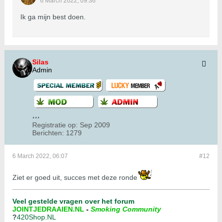
6 March 2022, 09:36
Ik ga mijn best doen.
Silas
Admin
Registratie op:
Sep 2009
Berichten:
1279
6 March 2022, 06:07
#12
Ziet er goed uit, succes met deze ronde
Veel gestelde vragen over het forum
JOINTJEDRAAIEN.NL
-
Smoking Community
?
420Shop.NL