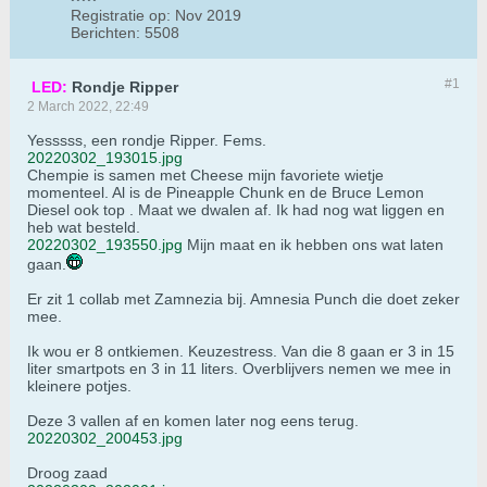
Registratie op:
Nov 2019
Berichten:
5508
#1
LED:
Rondje Ripper
2 March 2022, 22:49
Yesssss, een rondje Ripper. Fems.
20220302_193015.jpg
Chempie is samen met Cheese mijn favoriete wietje
momenteel. Al is de Pineapple Chunk en de Bruce Lemon
Diesel ook top . Maat we dwalen af. Ik had nog wat liggen en
heb wat besteld.
20220302_193550.jpg
Mijn maat en ik hebben ons wat laten
gaan.
Er zit 1 collab met Zamnezia bij. Amnesia Punch die doet zeker
mee.
Ik wou er 8 ontkiemen. Keuzestress. Van die 8 gaan er 3 in 15
liter smartpots en 3 in 11 liters. Overblijvers nemen we mee in
kleinere potjes.
Deze 3 vallen af en komen later nog eens terug.
20220302_200453.jpg
Droog zaad