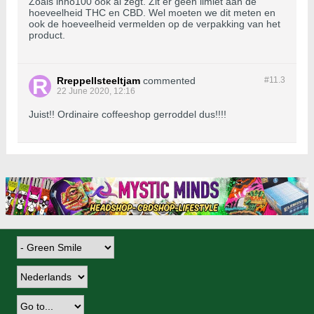
Zoals inho100 ook al zegt. Zit er geen limiet aan de
hoeveelheid THC en CBD. Wel moeten we dit meten en
ook de hoeveelheid vermelden op de verpakking van het
product.
Rreppellsteeltjam
commented
#11.
3
22 June 2020, 12:16
Juist!! Ordinaire coffeeshop gerroddel dus!!!!