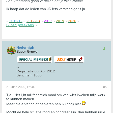
Aan vreemden gaan vertellen dat je wiet kweekt.
Ik hoop dat de leden van JD iets verstandiger zijn.
~
2011-12
~
2012-13
~
2017
~
2019
~
2020
~
BuitenQweeksels
~
Nederhigh
Super Grower
Registratie op:
Apr 2012
Berichten:
1865
21 June 2020, 16:34
#5
Tja.. Het lijkt mij fanastich mooi om van wiet kweken mijn werk
te kunnen maken..
Maar die ervaring of papieren heb ik (nog) niet
.
Mocht de hele situatie rond en concreet zijn, dan hebben jullie