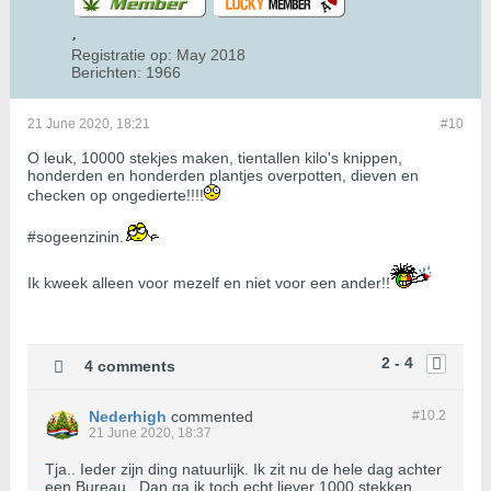
Registratie op:
May 2018
Berichten:
1966
21 June 2020, 18:21
#10
O leuk, 10000 stekjes maken, tientallen kilo's knippen,
honderden en honderden plantjes overpotten, dieven en
checken op ongedierte!!!!
#sogeenzinin.
Ik kweek alleen voor mezelf en niet voor een ander!!
2 - 4
4 comments
Nederhigh
commented
#10.
2
21 June 2020, 18:37
Tja.. Ieder zijn ding natuurlijk. Ik zit nu de hele dag achter
een Bureau.. Dan ga ik toch echt liever 1000 stekken