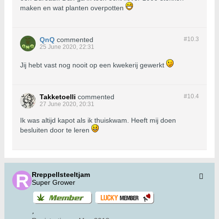
maken en wat planten overpotten
QnQ
commented
#10.
3
25 June 2020, 22:31
Jij hebt vast nog nooit op een kwekerij gewerkt
Takketoelli
commented
#10.
4
27 June 2020, 20:31
Ik was altijd kapot als ik thuiskwam. Heeft mij doen
besluiten door te leren
Rreppellsteeltjam
Super Grower