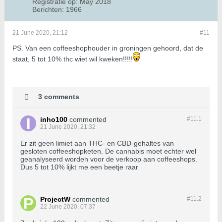
Registratie op:
May 2018
Berichten:
1966
21 June 2020, 21:12
#11
PS. Van een coffeeshophouder in groningen gehoord, dat de
staat, 5 tot 10% thc wiet wil kweken!!!!!
3 comments
inho100
commented
#11.
1
21 June 2020, 21:32
Er zit geen limiet aan THC- en CBD-gehaltes van
gesloten coffeeshopketen. De cannabis moet echter wel
geanalyseerd worden voor de verkoop aan coffeeshops.
Dus 5 tot 10% lijkt me een beetje raar
ProjectW
commented
#11.
2
22 June 2020, 07:37