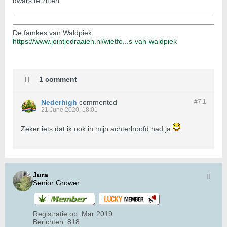
dwars te zitten
De famkes van Waldpiek
https://www.jointjedraaien.nl/wietfo...s-van-waldpiek
1 comment
Nederhigh
commented
#7.
1
21 June 2020, 18:01
Zeker iets dat ik ook in mijn achterhoofd had ja
Jura
Senior Grower
Registratie op:
Mar 2019
Berichten:
818