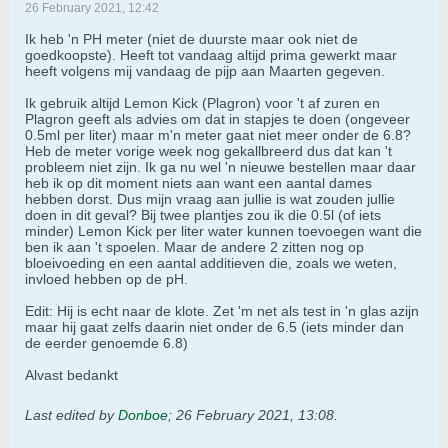
26 February 2021, 12:42
Ik heb 'n PH meter (niet de duurste maar ook niet de
goedkoopste). Heeft tot vandaag altijd prima gewerkt maar
heeft volgens mij vandaag de pijp aan Maarten gegeven.
Ik gebruik altijd Lemon Kick (Plagron) voor 't af zuren en
Plagron geeft als advies om dat in stapjes te doen (ongeveer
0.5ml per liter) maar m'n meter gaat niet meer onder de 6.8?
Heb de meter vorige week nog gekallbreerd dus dat kan 't
probleem niet zijn. Ik ga nu wel 'n nieuwe bestellen maar daar
heb ik op dit moment niets aan want een aantal dames
hebben dorst. Dus mijn vraag aan jullie is wat zouden jullie
doen in dit geval? Bij twee plantjes zou ik die 0.5l (of iets
minder) Lemon Kick per liter water kunnen toevoegen want die
ben ik aan 't spoelen. Maar de andere 2 zitten nog op
bloeivoeding en een aantal additieven die, zoals we weten,
invloed hebben op de pH.
Edit: Hij is echt naar de klote. Zet 'm net als test in 'n glas azijn
maar hij gaat zelfs daarin niet onder de 6.5 (iets minder dan
de eerder genoemde 6.8)
Alvast bedankt
Last edited by
Donboe
;
26 February 2021, 13:08
.