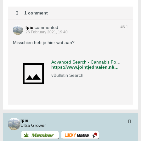
1 comment
Ipie
commented
#6.
1
26 February 2021, 19:40
Misschien heb je hier wat aan?
Advanced Search - Cannabis Forum
https://www.jointjedraaien.nl/wietforum/search?q=hst&searchJSON=%7B%22keywords%22%3A%22hst%22%7D
vBulletin Search
Ipie
Ultra Grower