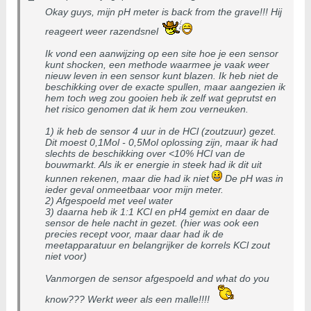
Okay guys, mijn pH meter is back from the grave!!! Hij
reageert weer razendsnel
Ik vond een aanwijzing op een site hoe je een sensor
kunt shocken, een methode waarmee je vaak weer
nieuw leven in een sensor kunt blazen. Ik heb niet de
beschikking over de exacte spullen, maar aangezien ik
hem toch weg zou gooien heb ik zelf wat geprutst en
het risico genomen dat ik hem zou verneuken.
1) ik heb de sensor 4 uur in de HCl (zoutzuur) gezet.
Dit moest 0,1Mol - 0,5Mol oplossing zijn, maar ik had
slechts de beschikking over <10% HCl van de
bouwmarkt. Als ik er energie in steek had ik dit uit
kunnen rekenen, maar die had ik niet
De pH was in
ieder geval onmeetbaar voor mijn meter.
2) Afgespoeld met veel water
3) daarna heb ik 1:1 KCl en pH4 gemixt en daar de
sensor de hele nacht in gezet. (hier was ook een
precies recept voor, maar daar had ik de
meetapparatuur en belangrijker de korrels KCl zout
niet voor)
Vanmorgen de sensor afgespoeld and what do you
know??? Werkt weer als een malle!!!!