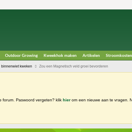
Outdoor Growing
Kweekhok maken
Artikelen
Stroomkosten
 binnenwiet kweken
Zou een Magnetisch veld groei bevorderen
ge forum. Paswoord vergeten? klik
hier
om een nieuwe aan te vragen.