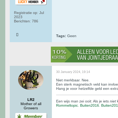
Registratie op:
Jul
2023
Berichten:
786
Tags:
Geen
30 January 2024, 19:14
Niet merkbaar. Nee.
Een sterk magnetisch veld kan invloe
Hang je voor hetzelfde geld een extra
LR2
Een wijs man zei ooit: Als je iets
niet
k
Mother of all
Rommeltopic.
Buiten2016.
Buiten20
Growers