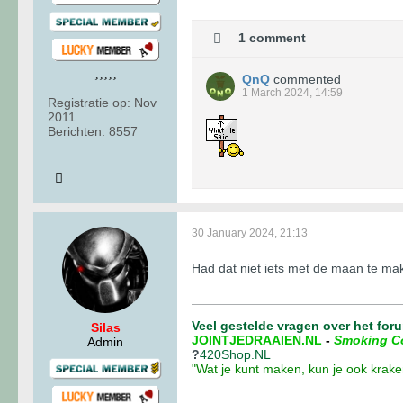
1 comment
QnQ
commented
1 March 2024, 14:59
Registratie op:
Nov
2011
Berichten:
8557
30 January 2024, 21:13
Had dat niet iets met de maan te ma
Veel gestelde vragen over het for
Silas
JOINTJEDRAAIEN.NL
-
Smoking C
Admin
?
420Shop.NL
"Wat je kunt maken, kun je ook krake