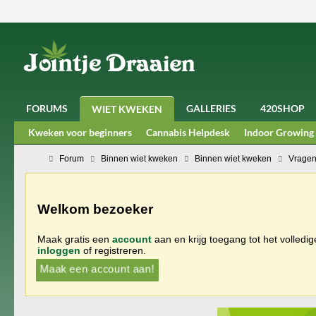
FORUMS
GALLERIES
420SHOP
WIET KWEKEN
Kweken voor beginners
Cannabis Helpdesk
Indoor Growing
Forum
Binnen wiet kweken
Binnen wiet kweken
Vragen
Welkom bezoeker
Maak gratis een
account
aan en krijg toegang tot het volledi
inloggen
of registreren.
Maak een account aan!