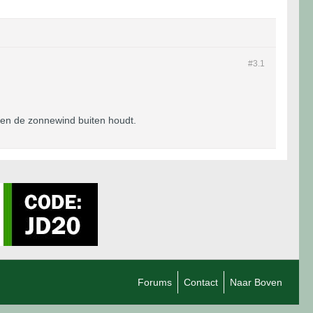
#3.
1
 en de zonnewind buiten houdt.
Forums
Contact
Naar Boven