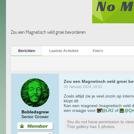
Zou een Magnetisch veld groei bevorderen
Berichten
Laatste Activiteit
Foto's
Zou een Magnetisch veld groei b
30 January 2024, 18:01
Zoals altijd zie je veel.onzin op inte
klopt dit
Kan een magneet /magnetisch veld de
een vraagje voor
LR2
of
Q
Bobledsgrow
Senior Grower
You do not have permission to view t
This gallery has 1 photos.