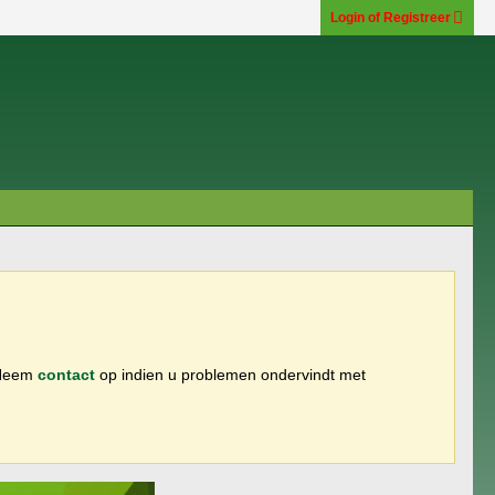
Login of Registreer
 Neem
contact
op indien u problemen ondervindt met