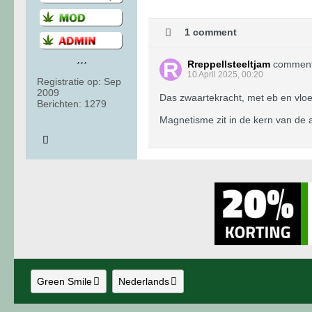
1 comment
Rreppellsteeltjam
commen
10 April 2025, 00:20
Registratie op:
Sep
2009
Das zwaartekracht, met eb en vlo
Berichten:
1279
Magnetisme zit in de kern van de
Green Smile
Nederlands