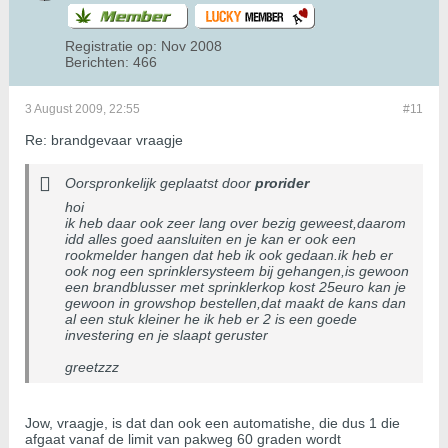
Registratie op:
Nov 2008
Berichten:
466
3 August 2009, 22:55
#11
Re: brandgevaar vraagje
Oorspronkelijk geplaatst door
prorider
hoi
ik heb daar ook zeer lang over bezig geweest,daarom
idd alles goed aansluiten en je kan er ook een
rookmelder hangen dat heb ik ook gedaan.ik heb er
ook nog een sprinklersysteem bij gehangen,is gewoon
een brandblusser met sprinklerkop kost 25euro kan je
gewoon in growshop bestellen,dat maakt de kans dan
al een stuk kleiner he ik heb er 2 is een goede
investering en je slaapt geruster
greetzzz
Jow, vraagje, is dat dan ook een automatishe, die dus 1 die
afgaat vanaf de limit van pakweg 60 graden wordt