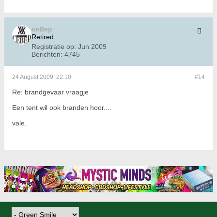
ceBep
Retired
Registratie op:
Jun 2009
Berichten:
4745
24 August 2009, 22:10
#14
Re: brandgevaar vraagje
Een tent wil ook branden hoor....
vale.