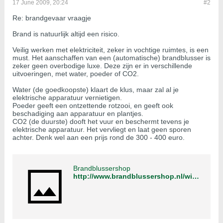
17 June 2009, 20:24
#2
Re: brandgevaar vraagje
Brand is natuurlijk altijd een risico.
Veilig werken met elektriciteit, zeker in vochtige ruimtes, is een
must. Het aanschaffen van een (automatische) brandblusser is
zeker geen overbodige luxe. Deze zijn er in verschillende
uitvoeringen, met water, poeder of CO2.
Water (de goedkoopste) klaart de klus, maar zal al je
elektrische apparatuur vernietigen.
Poeder geeft een ontzettende rotzooi, en geeft ook
beschadiging aan apparatuur en plantjes.
CO2 (de duurste) dooft het vuur en beschermt tevens je
elektrische apparatuur. Het vervliegt en laat geen sporen
achter. Denk wel aan een prijs rond de 300 - 400 euro.
Brandblussershop
http://www.brandblussershop.nl/winkel/index.php?cPath=38&osCsid=53412c05e877315dcfb5aa8a656b7bdb