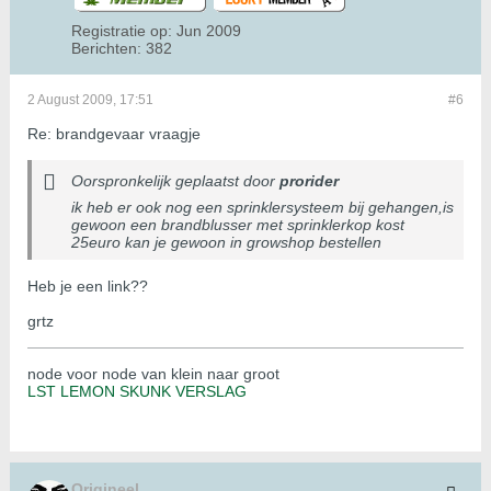
Registratie op:
Jun 2009
Berichten:
382
2 August 2009, 17:51
#6
Re: brandgevaar vraagje
Oorspronkelijk geplaatst door
prorider
ik heb er ook nog een sprinklersysteem bij gehangen,is
gewoon een brandblusser met sprinklerkop kost
25euro kan je gewoon in growshop bestellen
Heb je een link??
grtz
node voor node van klein naar groot
LST LEMON SKUNK VERSLAG
Origineel