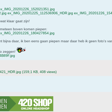
ex_IMG_20201226_152021351.jpg
.jpg
ex_IMG_20201225_112536906_HDR.jpg
ex_IMG_20201226_154
at klaar gaat zijn!
s meteen boven komen piepen:
ex_IMG_20201226_180427854.jpg
cht bijna daar, ik ben eens gaan piepen maar daar heb ik geen foto's va
zo zeggen!
B89F.jpg
421_HDR.jpg
(159,1 KB, 408 views)