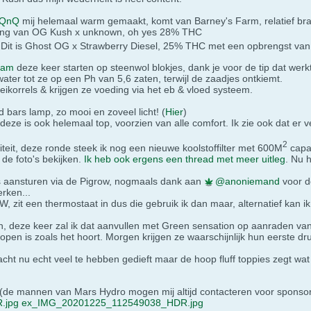
QnQ
mij helemaal warm gemaakt, komt van Barney's Farm, relatief b
ing van OG Kush x unknown, oh yes 28% THC
: Dit is Ghost OG x Strawberry Diesel, 25% THC met een opbrengst va
tjam
deze keer starten op steenwol blokjes, dank je voor de tip dat wer
ater tot ze op een Ph van 5,6 zaten, terwijl de zaadjes ontkiemt.
leikorrels & krijgen ze voeding via het eb & vloed systeem.
ars lamp, zo mooi en zoveel licht! (
Hier
)
eze is ook helemaal top, voorzien van alle comfort. Ik zie ook dat er 
2
iteit, deze ronde steek ik nog een nieuwe koolstoffilter met 600M
capac
 de foto's bekijken.
Ik heb ook ergens een thread met meer uitleg
. Nu 
es aansturen via de Pigrow, nogmaals dank aan
anoniemand
voor de
rken...
W, zit een thermostaat in dus die gebruik ik dan maar, alternatief kan i
, deze keer zal ik dat aanvullen met Green sensation op aanraden va
lopen is zoals het hoort. Morgen krijgen ze waarschijnlijk hun eerste dr
cht nu echt veel te hebben gedieft maar de hoop fluff toppies zegt wat
up (de mannen van Mars Hydro mogen mij altijd contacteren voor sponso
.jpg
ex_IMG_20201225_112549038_HDR.jpg