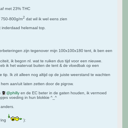
raaf met 23% THC
2
n 750-800g/m
dat wil ik wel eens zien
kt inderdaad helemaal top.
verbeteringen zijn tegenover mijn 100x100x180 tent, ik ben een
iteit, ik begon nl. wat te ruiken dus tijd voor een nieuwe.
heb ik het watervat buiten de tent & de vloedbak op een
 tip. Ik zit alleen nog altijd op de juiste weerstand te wachten
k hem aan/uit laten zetten door de pigrow.
n
philly
en de EC beter in de gaten houden, ik vermoed
upjes voeding in hun blokkie ^_^
 anders.
ring
):