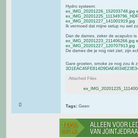
Hydro systeem:
ex_IMG_20201226_152033748.jpg
ex_IMG_20201225_111349796_HDR
ex_IMG_20201227_141001919.jpg
Ik vermoed dat mijne setup nu wel zow
Dan de dames, zeker de acapulco i
ex_IMG_20201223_211406266.jpg
ex_IMG_20201227_120707913.jpg
De dames die je nog niet ziet, zijn e
Gare groeten, smoke ze nog zou ik 
3D1EAC45FE814D9DAE4034E23E34
Attached Files
ex_IMG_20201225_111400
Tags:
Geen