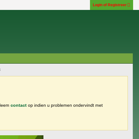
Login of Registreer
3
 Neem
contact
op indien u problemen ondervindt met