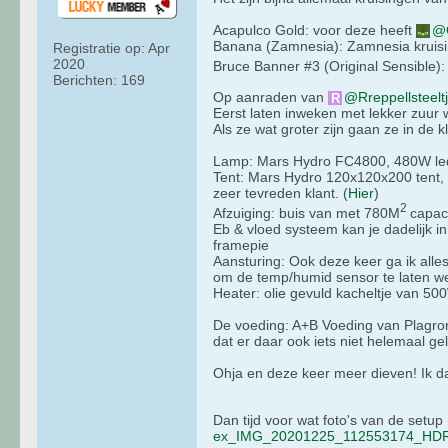
Acapulco Gold: voor deze heeft
Banana (Zamnesia): Zamnesia kruis
Registratie op:
Apr
2020
Bruce Banner #3 (Original Sensible)
Berichten:
169
Op aanraden van
Rreppellsteel
Eerst laten inweken met lekker zuur w
Als ze wat groter zijn gaan ze in de k
Lamp: Mars Hydro FC4800, 480W led b
Tent: Mars Hydro 120x120x200 tent, d
zeer tevreden klant. (
Hier
)
2
Afzuiging: buis van met 780M
capac
Eb & vloed systeem kan je dadelijk in
framepie
Aansturing: Ook deze keer ga ik all
om de temp/humid sensor te laten we
Heater: olie gevuld kacheltje van 500
De voeding: A+B Voeding van Plagron
dat er daar ook iets niet helemaal ge
Ohja en deze keer meer dieven! Ik da
Dan tijd voor wat foto's van de set
ex_IMG_20201225_112553174_HDR