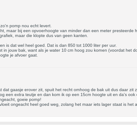
zo'n pomp nou echt levert.
ht, maar bij een opvoerhoogte van minder dan een meter presteerde hi
rafiek, maar die klopte dus van geen kanten.
uten is dat wel heel goed. Dat is dan 850 tot 1000 liter per uur.
ebt in jouw bak, want als je water 10 cm hoog zou komen (voordat het do
ogte je afvoer gaat.
dat gaasje erover zit, spuit het recht omhoog de bak uit dus daar zit 
nog een extra teutje en dan kom ik op een 15cm hoogte uit en da's ook
 Ongeacht, goeie pomp!
 vloeit ongeacht heel goed weg, zolang het maar iets lager staat is het 