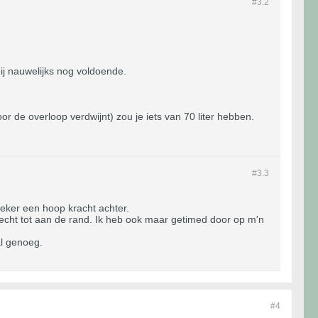
#3.
2
j nauwelijks nog voldoende.
or de overloop verdwijnt) zou je iets van 70 liter hebben.
#3.
3
zeker een hoop kracht achter.
 echt tot aan de rand. Ik heb ook maar getimed door op m'n
al genoeg.
#4