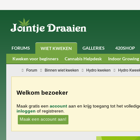
FORUMS
GALLERIES
420SHOP
WIET KWEKEN
Kweken voor beginners
Cannabis Helpdesk
Indoor Growing
Forum
Binnen wiet kweken
Hydro kweken
Hydro Kweek
Welkom bezoeker
Maak gratis een
account
aan en krijg toegang tot het volledi
inloggen
of registreren.
Maak een account aan!