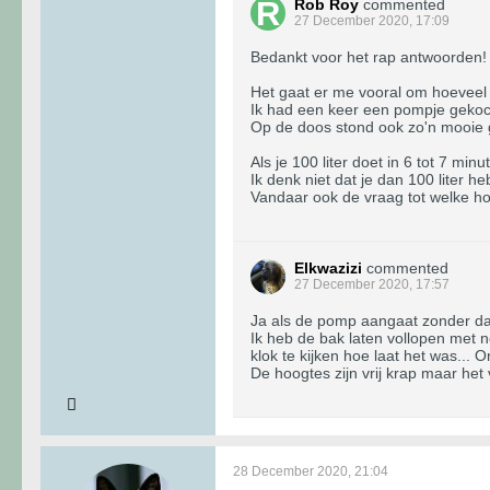
Rob Roy
commented
27 December 2020, 17:09
Bedankt voor het rap antwoorden!
Het gaat er me vooral om hoeveel 
Ik had een keer een pompje gekoc
Op de doos stond ook zo'n mooie g
Als je 100 liter doet in 6 tot 7 min
Ik denk niet dat je dan 100 liter h
Vandaar ook de vraag tot welke ho
Elkwazizi
commented
27 December 2020, 17:57
Ja als de pomp aangaat zonder dat 
Ik heb de bak laten vollopen met 
klok te kijken hoe laat het was...
De hoogtes zijn vrij krap maar het
28 December 2020, 21:04