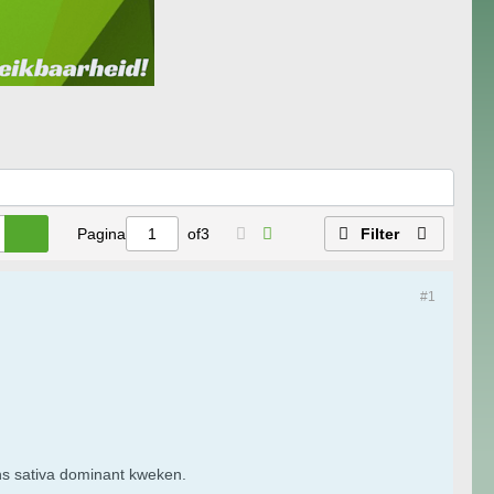
Pagina
of
3
Filter
#1
ns sativa dominant kweken.