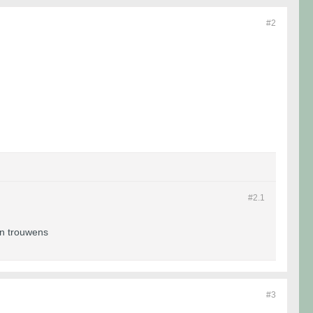
#2
#2.
1
an trouwens
#3