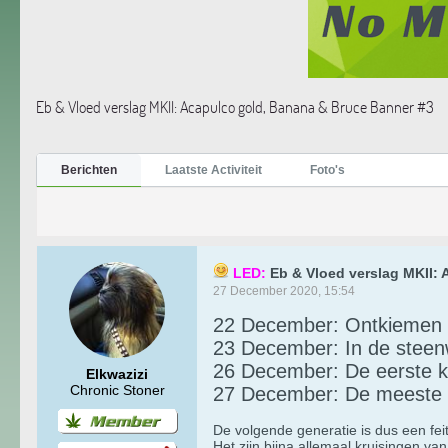
Eb & Vloed verslag MKII: Acapulco gold, Banana & Bruce Banner #3
Berichten
Laatste Activiteit
Foto's
LED:
Eb & Vloed verslag MKII:
27 December 2020, 15:54
22 December: Ontkiemen
23 December: In de steenw
26 December: De eerste 
Elkwazizi
Chronic Stoner
27 December: De meeste 
De volgende generatie is dus een fe
Het zijn bijna allemaal kruisingen va