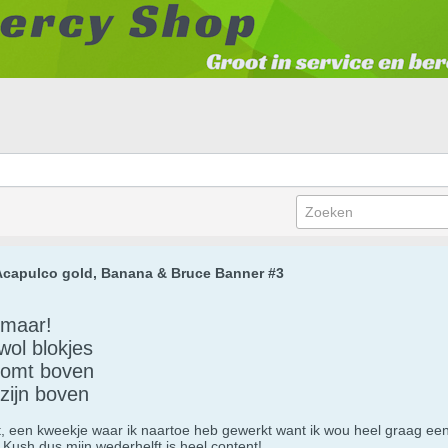
 Acapulco gold, Banana & Bruce Banner #3
 maar!
ol blokjes
komt boven
zijn boven
it, een kweekje waar ik naartoe heb gewerkt want ik wou heel graag ee
n Kush dus mijn wederhelft is heel content!