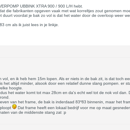
 VIJVERPOMP UBBINK XTRA 900 / 900 L/H hebt.
s dat die fabrikanten opgeven vaak met wat korreltjes zout genomen mo
t duurt voordat je bak zo vol is dat het water door de overloop weer w
cm als ik juist lees in je linkje.
ol, en ik heb hem 15m lopen. Als er niets in de bak zit, is dat toch ee
s het altijd minder, alsook door een relatief dunne slang pompen. er s
welke hoogte.
s het water komt tot max 28cm en da's echt wel tot de nok vol dan. De 
rond.
rgeven van het frame, de bak is inderdaad 83*83 binnenin, maar het fra
oploopt
Dat frame heeft een lokaal bedrijf voor me op maat gesneden,
aten van de middenste stang zat :p