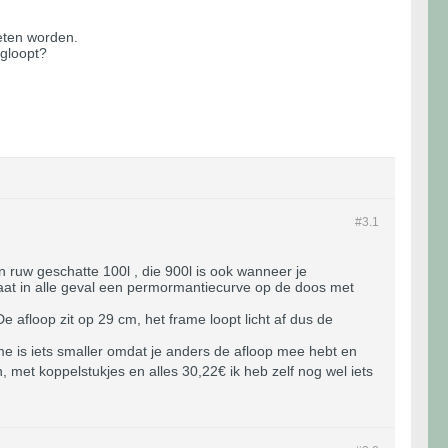
eten worden.
egloopt?
#3.
1
n ruw geschatte 100l , die 900l is ook wanneer je
taat in alle geval een permormantiecurve op de doos met
afloop zit op 29 cm, het frame loopt licht af dus de
me is iets smaller omdat je anders de afloop mee hebt en
 met koppelstukjes en alles 30,22€ ik heb zelf nog wel iets