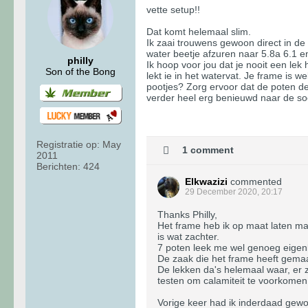
vette setup!!
Dat komt helemaal slim.
Ik zaai trouwens gewoon direct in de 
water beetje afzuren naar 5.8a 6.1 e
philly
Ik hoop voor jou dat je nooit een lek 
Son of the Bong
lekt ie in het watervat. Je frame is w
pootjes? Zorg ervoor dat de poten de
verder heel erg benieuwd naar de soo
Registratie op:
May
1 comment
2011
Berichten:
424
Elkwazizi
commented
29 December 2020, 20:17
Thanks Philly,
Het frame heb ik op maat laten ma
is wat zachter.
7 poten leek me wel genoeg eigenli
De zaak die het frame heeft gemaa
De lekken da's helemaal waar, er z
testen om calamiteit te voorkomen
Vorige keer had ik inderdaad gewo