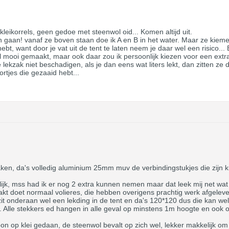
kleikorrels, geen gedoe met steenwol oid... Komen altijd uit.
n gaan! vanaf ze boven staan doe ik A en B in het water. Maar ze kiem
hebt, want door je vat uit de tent te laten neem je daar wel een risico...
el mooi gemaakt, maar ook daar zou ik persoonlijk kiezen voor een extra 
 lekzak niet beschadigen, als je dan eens wat liters lekt, dan zitten z
rtjes die gezaaid hebt...
ken, da's volledig aluminium 25mm muv de verbindingstukjes die zijn ku
jk, mss had ik er nog 2 extra kunnen nemen maar dat leek mij net wat 
kt doet normaal volieres, die hebben overigens prachtig werk afgelev
it onderaan wel een lekding in de tent en da's 120*120 dus die kan wel
. Alle stekkers ed hangen in alle geval op minstens 1m hoogte en ook o
on op klei gedaan, de steenwol bevalt op zich wel, lekker makkelijk om