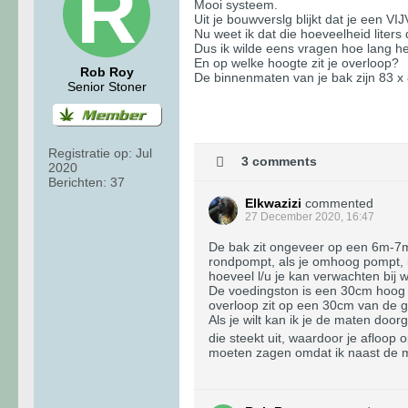
Mooi systeem.
Uit je bouwverslg blijkt dat je een
Nu weet ik dat die hoeveelheid liter
Dus ik wilde eens vragen hoe lang he
En op welke hoogte zit je overloop?
Rob Roy
De binnenmaten van je bak zijn 83 x 83 
Senior Stoner
Registratie op:
Jul
3 comments
2020
Berichten:
37
Elkwazizi
commented
27 December 2020, 16:47
De bak zit ongeveer op een 6m-7m v
rondpompt, als je omhoog pompt, i
hoeveel l/u je kan verwachten bij 
De voedingston is een 30cm hoog du
overloop zit op een 30cm van de g
Als je wilt kan ik je de maten doo
die steekt uit, waardoor je afloop 
moeten zagen omdat ik naast de m