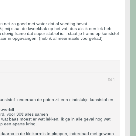
en net zo goed met water dat al voeding bevat.
 Bij mij staat de kweekbak op het vat, dus als ik een lek heb,
stevig frame dat super stabiel is... staat je frame op kunststof
e daar in opgevangen. (heb ik al meermaals voorgehad)
#4.
1
nststof. onderaan de poten zit een eindstukje kunststof en
overkill
erd, voor 30€ alles samen
 wat baas moest er wat lekken. Ik ga in alle geval nog wat
p een aparte kring.
 daarna in de kleikorrels te ploppen, inderdaad met gewoon