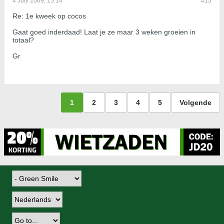
4 July 2009, 15:14
#15
Re: 1e kweek op cocos
Gaat goed inderdaad! Laat je ze maar 3 weken groeien in
totaal?
Gr
1
2
3
4
5
Volgende