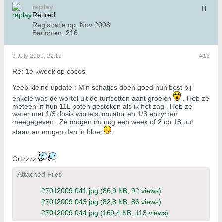
replay
Retired
Registratie op:
Nov 2008
Berichten:
216
3 July 2009, 22:13
#13
Re: 1e kweek op cocos
Yeep kleine update : M'n schatjes doen goed hun best bij
enkele was de wortel uit de turfpotten aant groeien
. Heb ze
meteen in hun 11L poten gestoken als ik het zag . Heb ze
water met 1/3 dosis wortelstimulator en 1/3 enzymen
meegegeven . Ze mogen nu nog een week of 2 op 18 uur
staan en mogen dan in bloei
.
Grtzzzz
Attached Files
27012009 041.jpg
(86,9 KB, 92 views)
27012009 043.jpg
(82,8 KB, 86 views)
27012009 044.jpg
(169,4 KB, 113 views)