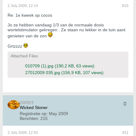
2 July 2009, 12:14
#10
Re: 1e kweek op cocos
Jo ze hebben vandaag 1/3 van de normaale dosis
wortelstimulator gekregen . Ze staan nu lekker in de tuin aant
genieten van de zon
.
Grtzzzz
Attached Files
010709 (1).jpg
(190,2 KB, 63 views)
27012009 035.jpg
(156,9 KB, 107 views)
D0RDT
Wicked Stoner
Registratie op:
May 2009
Berichten:
215
2 July 2009, 12:55
#11