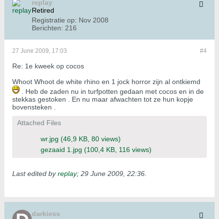
replay
Retired
Registratie op:
Nov 2008
Berichten:
216
27 June 2009, 17:03
#4
Re: 1e kweek op cocos
Whoot Whoot de white rhino en 1 jock horror zijn al ontkiemd
. Heb de zaden nu in turfpotten gedaan met cocos en in de
stekkas gestoken . En nu maar afwachten tot ze hun kopje
bovensteken .
Attached Files
wr.jpg
(46,9 KB, 80 views)
gezaaid 1.jpg
(100,4 KB, 116 views)
Last edited by
replay
;
29 June 2009, 22:36
.
darkiess