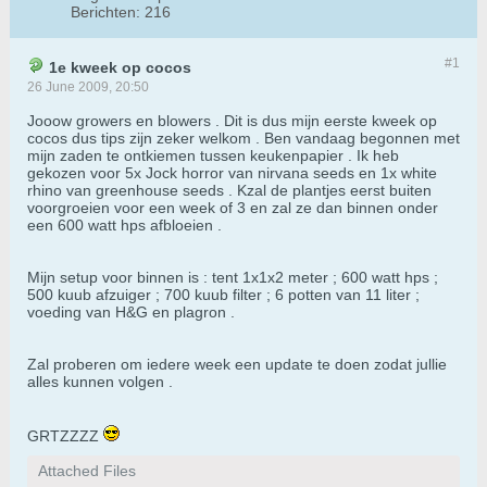
Berichten:
216
#1
1e kweek op cocos
26 June 2009, 20:50
Jooow growers en blowers . Dit is dus mijn eerste kweek op
cocos dus tips zijn zeker welkom . Ben vandaag begonnen met
mijn zaden te ontkiemen tussen keukenpapier . Ik heb
gekozen voor 5x Jock horror van nirvana seeds en 1x white
rhino van greenhouse seeds . Kzal de plantjes eerst buiten
voorgroeien voor een week of 3 en zal ze dan binnen onder
een 600 watt hps afbloeien .
Mijn setup voor binnen is : tent 1x1x2 meter ; 600 watt hps ;
500 kuub afzuiger ; 700 kuub filter ; 6 potten van 11 liter ;
voeding van H&G en plagron .
Zal proberen om iedere week een update te doen zodat jullie
alles kunnen volgen .
GRTZZZZ
Attached Files