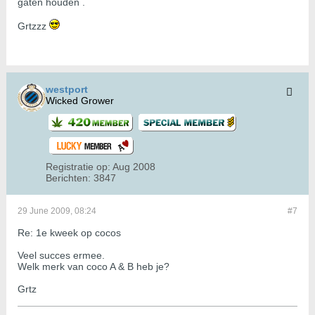
gaten houden .
Grtzzz
westport
Wicked Grower
Registratie op:
Aug 2008
Berichten:
3847
29 June 2009, 08:24
#7
Re: 1e kweek op cocos
Veel succes ermee.
Welk merk van coco A & B heb je?
Grtz