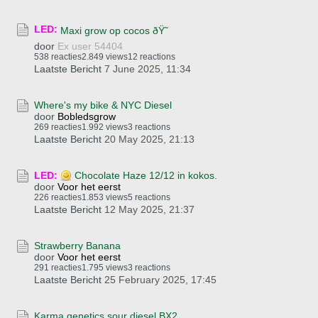
LED:
Maxi grow op cocos ðŸ˜
door
Ex user 54404
538 reacties
2.849 views
12 reactions
Laatste Bericht
7 June 2025, 11:34
Where's my bike & NYC Diesel
door
Bobledsgrow
269 reacties
1.992 views
3 reactions
Laatste Bericht
20 May 2025, 21:13
LED:
Chocolate Haze 12/12 in kokos.
door
Voor het eerst
226 reacties
1.853 views
5 reactions
Laatste Bericht
12 May 2025, 21:37
Strawberry Banana
door
Voor het eerst
291 reacties
1.795 views
3 reactions
Laatste Bericht
25 February 2025, 17:45
Karma genetics sour diesel BX2