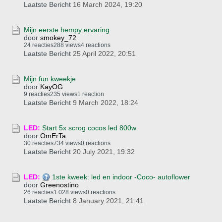
Laatste Bericht
16 March 2024, 19:20
Mijn eerste hempy ervaring
door
smokey_72
24 reacties
288 views
4 reactions
Laatste Bericht
25 April 2022, 20:51
Mijn fun kweekje
door
KayOG
9 reacties
235 views
1 reaction
Laatste Bericht
9 March 2022, 18:24
LED:
Start 5x scrog cocos led 800w
door
OmErTa
30 reacties
734 views
0 reactions
Laatste Bericht
20 July 2021, 19:32
LED:
1ste kweek: led en indoor -Coco- autoflower
door
Greenostino
26 reacties
1.028 views
0 reactions
Laatste Bericht
8 January 2021, 21:41