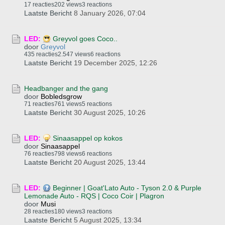
17 reacties
202 views
3 reactions
Laatste Bericht
8 January 2026, 07:04
LED:
Greyvol goes Coco..
door
Greyvol
435 reacties
2.547 views
6 reactions
Laatste Bericht
19 December 2025, 12:26
Headbanger and the gang
door
Bobledsgrow
71 reacties
761 views
5 reactions
Laatste Bericht
30 August 2025, 10:26
LED:
Sinaasappel op kokos
door
Sinaasappel
76 reacties
798 views
6 reactions
Laatste Bericht
20 August 2025, 13:44
LED:
Beginner | Goat'Lato Auto - Tyson 2.0 & Purple
Lemonade Auto - RQS | Coco Coir | Plagron
door
Musi
28 reacties
180 views
3 reactions
Laatste Bericht
5 August 2025, 13:34