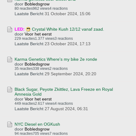
door
Bobledsgrow
80 reacties
962 views
4 reactions
Laatste Bericht
31 October 2024, 15:06
LED:
Crystal White Kush 12/12 vanaf zaad.
door
Voor het eerst
229 reacties
1.377 views
3 reactions
Laatste Bericht
23 October 2024, 17:13
Karma Genetics Where's my bike 2e ronde
door
Bobledsgrow
35 reacties
338 views
2 reactions
Laatste Bericht
29 September 2024, 20:20
Black Sugar, Peyote Zkittlez, Lava Freeze en Royal
Amnesia Gold
door
Voor het eerst
449 reacties
2.617 views
4 reactions
Laatste Bericht
27 August 2024, 06:31
NYC Diesel en OGKush
door
Bobledsgrow
94 reacties
705 views
7 reactions