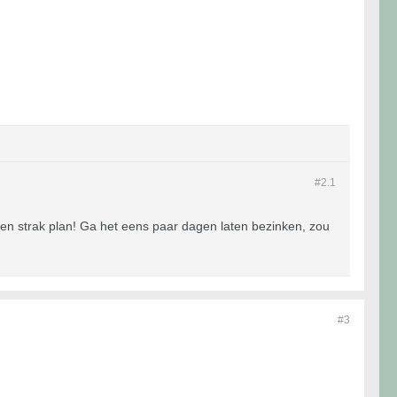
#2.
1
en strak plan! Ga het eens paar dagen laten bezinken, zou
#3