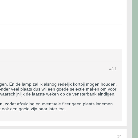
#3.
1
en. En de lamp zal ik alsnog redelijk kortbij mogen houden.
onder veel plaats dus wil een goede selectie maken om voor
n waarschijnlijk de laatste weken op de vensterbank eindigen.
n, zodat afzuiging en eventuele filter geen plaats innemen
 ook een goeie zijn naar later toe.
#4