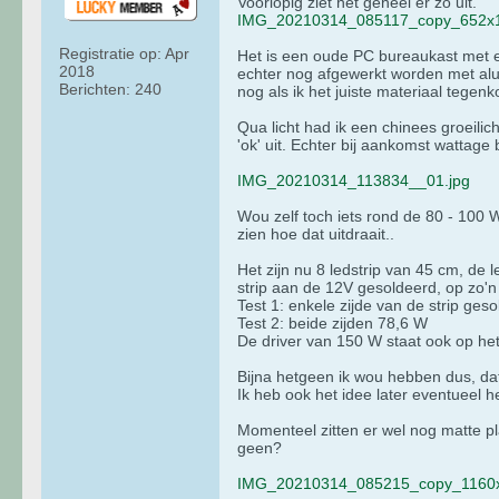
Voorlopig ziet het geheel er zo uit.
IMG_20210314_085117_copy_652x1
Registratie op:
Apr
Het is een oude PC bureaukast met e
2018
echter nog afgewerkt worden met alu 
Berichten:
240
nog als ik het juiste materiaal tegen
Qua licht had ik een chinees groeilic
'ok' uit. Echter bij aankomst wattage 
IMG_20210314_113834__01.jpg
Wou zelf toch iets rond de 80 - 100 W
zien hoe dat uitdraait..
Het zijn nu 8 ledstrip van 45 cm, de 
strip aan de 12V gesoldeerd, op zo'n 
Test 1: enkele zijde van de strip ges
Test 2: beide zijden 78,6 W
De driver van 150 W staat ook op het
Bijna hetgeen ik wou hebben dus, dat 
Ik heb ook het idee later eventueel 
Momenteel zitten er wel nog matte pla
geen?
IMG_20210314_085215_copy_1160x