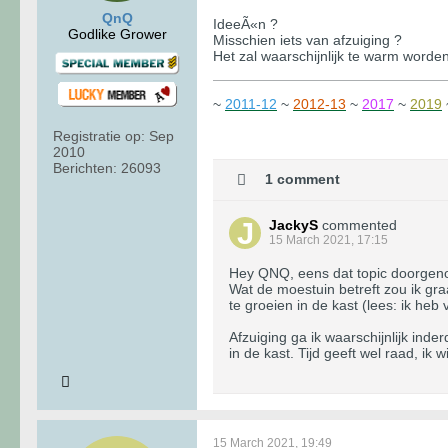
QnQ
IdeeÃ«n ?
Godlike Grower
Misschien iets van afzuiging ?
Het zal waarschijnlijk te warm worden 
~
2011-12
~
2012-13
~
2017
~
2019
Registratie op:
Sep
2010
Berichten:
26093
1 comment
JackyS
commented
15 March 2021, 17:15
Hey QNQ, eens dat topic doorgenom
Wat de moestuin betreft zou ik gr
te groeien in de kast (lees: ik heb
Afzuiging ga ik waarschijnlijk ind
in de kast. Tijd geeft wel raad, ik
15 March 2021, 19:49