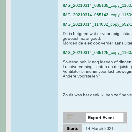
IMG_20210314_085135_copy_1160x
IMG_20210314_085143_copy_1160x
IMG_20210314_114032_copy_652x1
Dit is hetgeen wat er voorlopig inst
geweest maar goed.
Morgen de elek ook verder aansluiten
IMG_20210314_085125_copy_1160x
Sowieso heb ik nog ideeën of dingen d
Luchtverversing - gaten op de juiste p
Ventilator binnenin voor luchtbewegi
Andere voorstellen?
Zo dit was het denk ik, ben zelf ben
Export Event
Starts
14 March 2021