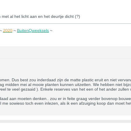
met al het licht aan en het deurtje dicht (?)
~
2020
~
BuitenQweeksels
~
en. Dus best zou inderdaad zijn de matte plastic eruit en niet vervang
aag midden mei al mooie planten kunnen uitzetten. We hebben niet bijz
 veel te veel gezaaid ). Enkele reserves van het een of het ander zulle
erdaad aan moeten denken.. zou er in feite graag verder bovenop bouwe
 wil me sowieso toch even inlezen, als ik een afzuiging koop dan moet het