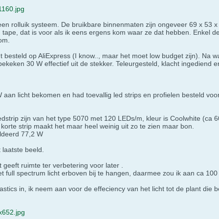
160.jpg
en rolluik systeem. De bruikbare binnenmaten zijn ongeveer 69 x 53 x 
tape, dat is voor als ik eens ergens kom waar ze dat hebben. Enkel de 
kom.
ht besteld op AliExpress (I know.., maar het moet low budget zijn). Na w
bekeken 30 W effectief uit de stekker. Teleurgesteld, klacht ingediend en
 aan licht bekomen en had toevallig led strips en profielen besteld voor
ledstrip zijn van het type 5070 met 120 LEDs/m, kleur is Coolwhite (ca
korte strip maakt het maar heel weinig uit zo te zien maar bon.
oldeerd 77,2 W
 laatste beeld.
geeft ruimte ter verbetering voor later .
het full spectrum licht erboven bij te hangen, daarmee zou ik aan ca 1
stics in, ik neem aan voor de effeciency van het licht tot de plant di
652.jpg