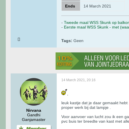
Ends
14 March 2021
-
Tweede maal WSS Skunk op balkonn
-
Eerste maal WSS Skunk - met (waars
Tags:
Geen
14 March 2021, 20:16
,
leuk kastje dat je daar gemaakt hebt 
proper werk bij dat lampje .
Nirvana
Gandhi
Voor aanvoer van lucht zou ik een ga
Ganjamaster
pvc buis ter breedte van kast met all