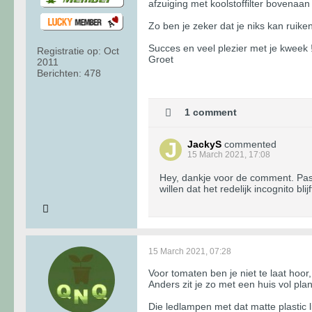
afzuiging met koolstoffilter bovenaan
Zo ben je zeker dat je niks kan ruik
Succes en veel plezier met je kweek 
Registratie op:
Oct
Groet
2011
Berichten:
478
1 comment
JackyS
commented
15 March 2021, 17:08
Hey, dankje voor de comment. Pass
willen dat het redelijk incognito bl
15 March 2021, 07:28
Voor tomaten ben je niet te laat hoor
Anders zit je zo met een huis vol pla
Die ledlampen met dat matte plastic li