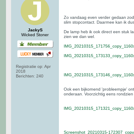
Zo vandaag even verder gedaan zodat 
slim stopcontact. Daarmee kan ik dus 
JackyS
De lamp heb ik ook direct een stuk l
Wicked Stoner
zien we dan wel.
IMG_20210315_171756_copy_1160x
IMG_20210315_173133_copy_1160x
Registratie op:
Apr
2018
IMG_20210315_173146_copy_1160x
Berichten:
240
Ook een bijkomend 'probleempje' ont
onderaan. Voorzichtig eens rondzien 
IMG_20210315_171321_copy_1160x
Screenshot_20210315-172307_copy