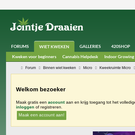
FORUMS
GALLERIES
420SHOP
WIET KWEKEN
Kweken voor beginners
Cannabis Helpdesk
Indoor Growing
Forum
Binnen wiet kweken
Micro
Kweekruimte Micro
Welkom bezoeker
Maak gratis een
account
aan en krijg toegang tot het volledi
inloggen
of registreren.
Maak een account aan!