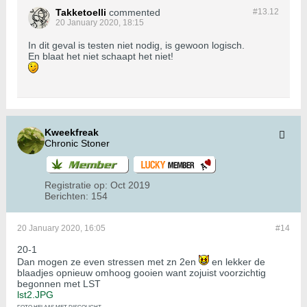
Takketoelli
commented
#13.
12
20 January 2020, 18:15
In dit geval is testen niet nodig, is gewoon logisch.
En blaat het niet schaapt het niet!
Kweekfreak
Chronic Stoner
Registratie op:
Oct 2019
Berichten:
154
20 January 2020, 16:05
#14
20-1
Dan mogen ze even stressen met zn 2en
en lekker de
blaadjes opnieuw omhoog gooien want zojuist voorzichtig
begonnen met LST
lst2.JPG