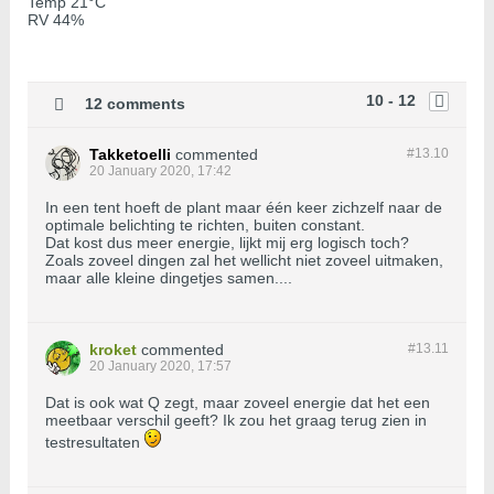
Temp 21°C
RV 44%
10 - 12
12 comments
Takketoelli
commented
#13.
10
20 January 2020, 17:42
In een tent hoeft de plant maar één keer zichzelf naar de
optimale belichting te richten, buiten constant.
Dat kost dus meer energie, lijkt mij erg logisch toch?
Zoals zoveel dingen zal het wellicht niet zoveel uitmaken,
maar alle kleine dingetjes samen....
kroket
commented
#13.
11
20 January 2020, 17:57
Dat is ook wat Q zegt, maar zoveel energie dat het een
meetbaar verschil geeft? Ik zou het graag terug zien in
testresultaten