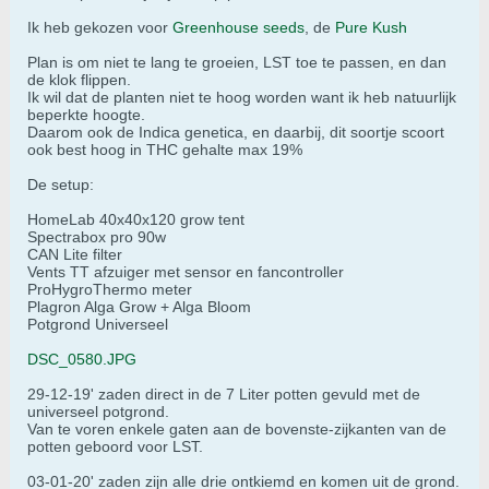
Ik heb gekozen voor
Greenhouse seeds
, de
Pure Kush
Plan is om niet te lang te groeien, LST toe te passen, en dan
de klok flippen.
Ik wil dat de planten niet te hoog worden want ik heb natuurlijk
beperkte hoogte.
Daarom ook de Indica genetica, en daarbij, dit soortje scoort
ook best hoog in THC gehalte max 19%
De setup:
HomeLab 40x40x120 grow tent
Spectrabox pro 90w
CAN Lite filter
Vents TT afzuiger met sensor en fancontroller
ProHygroThermo meter
Plagron Alga Grow + Alga Bloom
Potgrond Universeel
DSC_0580.JPG
29-12-19' zaden direct in de 7 Liter potten gevuld met de
universeel potgrond.
Van te voren enkele gaten aan de bovenste-zijkanten van de
potten geboord voor LST.
03-01-20' zaden zijn alle drie ontkiemd en komen uit de grond.