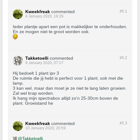
Kweekfreak
commented
#5.
1
4 January 2020, 16:29
Ieder plantje apart een pot is makkelijker te onderhouden.
En ze mogen niet te groot worden ook.
Takketoelli
commented
#5.
2
8 January 2020, 07:17
Hij bedoelt 1 plant ipv 3
De ruimte die jij hebt is perfect voor 1 plant, ook met die
lamp.
3 kan wel, maar dan moet je ze niet te lang laten groeien.
Zal wel krap worden.
Ik hang mijn spectrabox altijd zo'n 25-30cm boven de
plant. Groeistand he
Kweekfreak
commented
#5.
3
10 January 2020, 20:59
Takketoelli