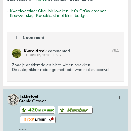
-
Kweekverslag: Circulair kweken, let's GrOw greener
-
Bouwverslag: Kweekkast met klein budget
1 comment
Kweekfreak
commented
#9.
1
11 January 2020, 11:25
Zaadje ontkiemde en bleef wit en strekken.
De satéprikker reddings methode was niet succesvol.
Takketoelli
Cronic Grower