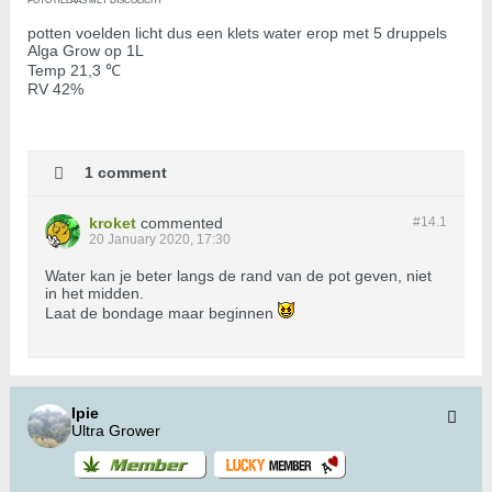
FOTO HELAAS MET DISCOLICHT
potten voelden licht dus een klets water erop met 5 druppels
Alga Grow op 1L
Temp 21,3 ℃
RV 42%
1 comment
kroket
commented
#14.
1
20 January 2020, 17:30
Water kan je beter langs de rand van de pot geven, niet
in het midden.
Laat de bondage maar beginnen
Ipie
Ultra Grower