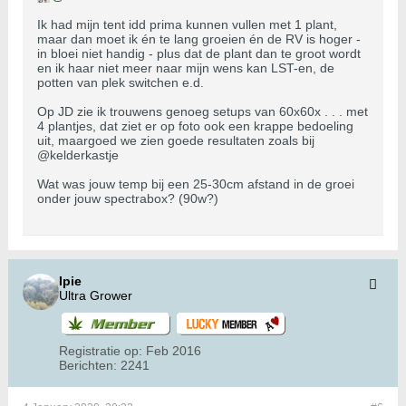
Ik had mijn tent idd prima kunnen vullen met 1 plant,
maar dan moet ik én te lang groeien én de RV is hoger -
in bloei niet handig - plus dat de plant dan te groot wordt
en ik haar niet meer naar mijn wens kan LST-en, de
potten van plek switchen e.d.
Op JD zie ik trouwens genoeg setups van 60x60x . . . met
4 plantjes, dat ziet er op foto ook een krappe bedoeling
uit, maargoed we zien goede resultaten zoals bij
@kelderkastje
Wat was jouw temp bij een 25-30cm afstand in de groei
onder jouw spectrabox? (90w?)
Ipie
Ultra Grower
Registratie op:
Feb 2016
Berichten:
2241