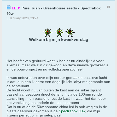
#1
LED:
Pure Kush - Greenhouse seeds - Spectrabox
90w
3 January 2020, 23:24
Welkom bij mijn kweekverslag
Het heeft even geduurd want ik heb er nu eindelijk tijd voor
allemaal maar we zijn d'r gewoon en deze nieuwe growkast is
einde bouwproject en nu volledig operationeel.
Ik was ontevreden over mijn eerder gemaakte passieve lucht
inlaat, dus heb ik eerst een degelijk licht labyrinth gemaakt aan
de achterkant.
De lucht wordt nu van buiten de kast aan de linker zijkant
passief aangezogen direct de tent in via de 100mm ronde
aansluiting ... en passief direct de kast in, waar het dan door
het ventilatiegaas onderin de tent in stroomt.
Dat is nu af en de 50w noname china led is ook weg en in de
plaats daarvoor gekomen is de
Spectrabox 90w
, die mijn
inziens perfect bij mijn setup past.