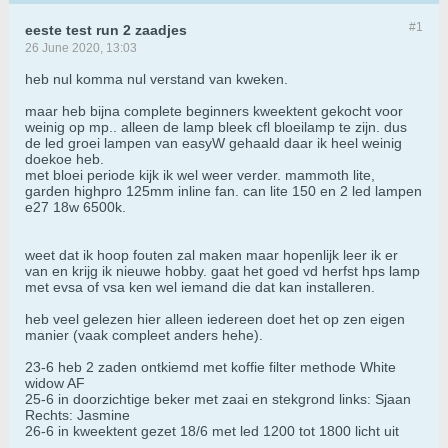
#1
eeste test run 2 zaadjes
26 June 2020, 13:03
heb nul komma nul verstand van kweken.
maar heb bijna complete beginners kweektent gekocht voor
weinig op mp.. alleen de lamp bleek cfl bloeilamp te zijn. dus
de led groei lampen van easyW gehaald daar ik heel weinig
doekoe heb.
met bloei periode kijk ik wel weer verder. mammoth lite,
garden highpro 125mm inline fan. can lite 150 en 2 led lampen
e27 18w 6500k.
weet dat ik hoop fouten zal maken maar hopenlijk leer ik er
van en krijg ik nieuwe hobby. gaat het goed vd herfst hps lamp
met evsa of vsa ken wel iemand die dat kan installeren.
heb veel gelezen hier alleen iedereen doet het op zen eigen
manier (vaak compleet anders hehe).
23-6 heb 2 zaden ontkiemd met koffie filter methode White
widow AF
25-6 in doorzichtige beker met zaai en stekgrond links: Sjaan
Rechts: Jasmine
26-6 in kweektent gezet 18/6 met led 1200 tot 1800 licht uit