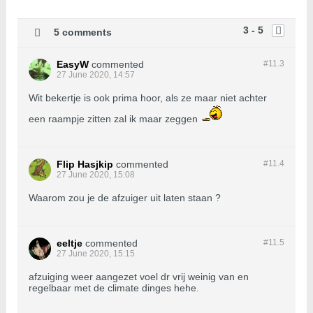
3 - 5
5 comments
EasyW
commented
#11.
3
27 June 2020, 14:57
Wit bekertje is ook prima hoor, als ze maar niet achter
een raampje zitten zal ik maar zeggen
Flip Hasjkip
commented
#11.
4
27 June 2020, 15:08
Waarom zou je de afzuiger uit laten staan ?
eeltje
commented
#11.
5
27 June 2020, 15:15
afzuiging weer aangezet voel dr vrij weinig van en
regelbaar met de climate dinges hehe.