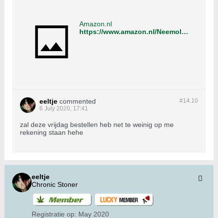
Amazon.nl
https://www.amazon.nl/Neemolie-met-emulgator-1000-onmiddellijk/dp/B06XYHCG91/ref=pd_sbs_86_1/261-6914547-2881864?_encoding=UTF8&pd_rd_i=B06XYHCG91&pd_rd_r=62d57bb4-eba8-42a2-b595-4bcb95b5fdfc&pd_rd_w=59Of9&pd_rd_wg=jKzR9&pf_rd_p=e57a6105-795e-47cc-83cd-88b65cf564d5&pf_rd_r=MMF5XQZDRAMXVD21PJ99&psc=1&refRID=MMF5XQZDRAMXVD21PJ99
eeltje
commented
#14.
10
6 July 2020, 17:41
zal deze vrijdag bestellen heb net te weinig op me
rekening staan hehe
eeltje
Chronic Stoner
Registratie op:
May 2020