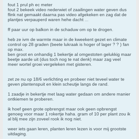
fout 1 prul ph ec meter
fout 2 bekeek video nederwiet of zaailingen water geven dus
flink nat gemaakt daarna pas video afgekeken en zag dat de
plantjes verpauperd waren hehe dacht ...
ff paar uur op balkon in de schaduw om op te drogen.
heb ze ivm de warmte maar in de kweekent gezet en climate
control op 28 graden (beete lukraak is hoger of lager ? ? ) fan
op max.
ben groot en onhandig 1 bekertje al omgestoten gelukkig maar
beetje aarde uit (dus toch nog te nat denk) maar zag veel
meer wortel groei vergeleken met gisteren.
zet ze nu op 18/6 verlichting en probeer niet teveel water te
geven plantenspuit en klein scheutje langs de rand.
1 zaadje in bekertje met laag water gedaan om andere manier
ontkiemen te proberen.
ik hoef geen grote opbrengst maar ook geen opbrengst
genoeg voor maar 1 rokertje haha. gram of 10 per plant zou ik
al blij mee zijn zoveel rook ik nog niet.
weer iets gaan leren, planten leren lezen is voor mij grootste
uitdaging.