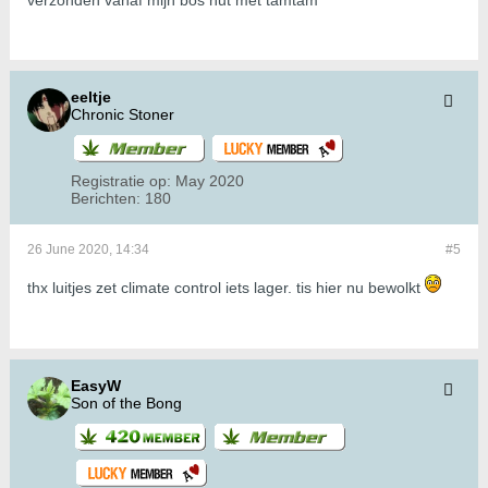
verzonden vanaf mijn bos hut met tamtam
eeltje
Chronic Stoner
Registratie op:
May 2020
Berichten:
180
26 June 2020, 14:34
#5
thx luitjes zet climate control iets lager. tis hier nu bewolkt
EasyW
Son of the Bong