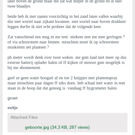
later boven de grond maar die zat wat dieper in de grond en al snel
twee blaadjes.
beide heb ik met zaaien voorzichtig in het zand laten vallen waarbij
dze met wortel naar zijkant kwamen. met wortel naar boven drukken/
leggen durfte ik niet echt probeer dat de volgende keer.
Zat vanochtend een mug in me tent. stiekem met me mee gevlogen ?
of via schoorsteen naar binnen. misschien moet ik op schoorsteen
muskieten net plaatsen ?
ph meter wordt denk over twee weken. me gsm laad niet meer op dus
externe batterij oplader halen of ff kijken of nieuwe gsm mogelijk is
bij me abonnement.
geef ze geen water hooguit af en toe 2 knijpjes met plantenspray.
maar misschien paar dagen ff niks doen. heb schaal met water in tent
staan in de hoop dat dat genoeg is. vandaag ff hygrometer halen.
groet
eeltje
Attached Files
geboorte.jpg
(34,3 KB, 287 views)