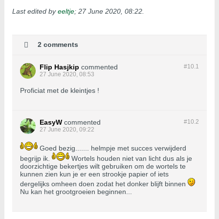
Last edited by
eeltje
;
27 June 2020, 08:22
.
2 comments
Flip Hasjkip
commented
#10.
1
27 June 2020, 08:53
Proficiat met de kleintjes !
EasyW
commented
#10.
2
27 June 2020, 09:22
Goed bezig....... helmpje met succes verwijderd
begrijp ik.
Wortels houden niet van licht dus als je
doorzichtige bekertjes wilt gebruiken om de wortels te
kunnen zien kun je er een strookje papier of iets
dergelijks omheen doen zodat het donker blijft binnen
Nu kan het grootgroeien beginnen...