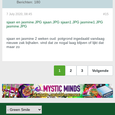
Berichten:
180
7 July 2020, 08:45
#15
sjaan en jasmine.JPG
sjaan.JPG
sjaan1.JPG
jasmine1.JPG
jasmine.JPG
sjaan en jasmine 2 weken oud. potgrond ingedaald vandaag
nieuwe zak bijhalen. vind dat ze nogal laag blijven of lijkt dat
maar zo
1
2
3
Volgende