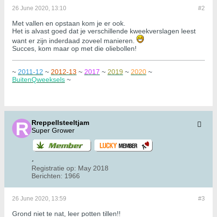
26 June 2020, 13:10
#2
Met vallen en opstaan kom je er ook.
Het is alvast goed dat je verschillende kweekverslagen leest
want er zijn inderdaad zoveel manieren.
Succes, kom maar op met die oliebollen!
~
2011-12
~
2012-13
~
2017
~
2019
~
2020
~
BuitenQweeksels
~
Rreppellsteeltjam
Super Grower
Registratie op:
May 2018
Berichten:
1966
26 June 2020, 13:59
#3
Grond niet te nat, leer potten tillen!!