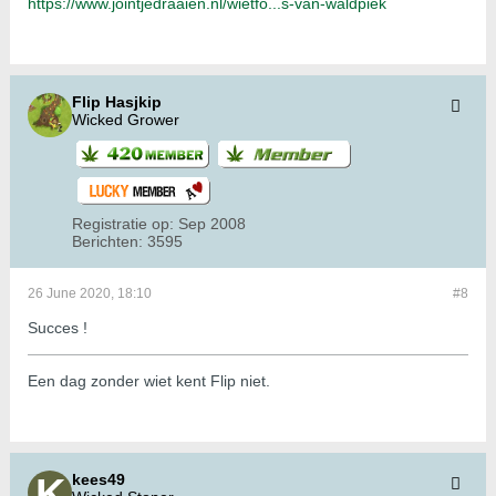
https://www.jointjedraaien.nl/wietfo...s-van-waldpiek
Flip Hasjkip
Wicked Grower
Registratie op:
Sep 2008
Berichten:
3595
26 June 2020, 18:10
#8
Succes !
Een dag zonder wiet kent Flip niet.
kees49